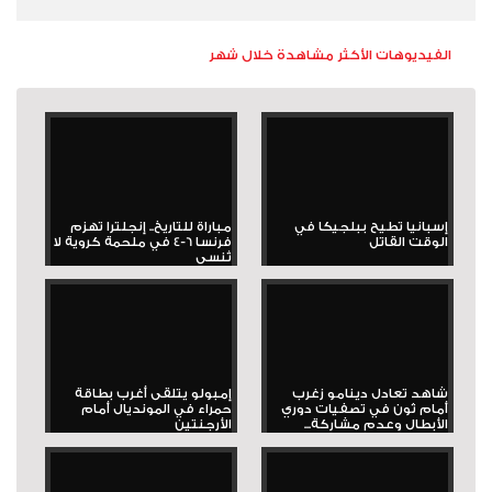
الفيديوهات الأكثر مشاهدة خلال شهر
إسبانيا تطيح ببلجيكا في
مباراة للتاريخ.. إنجلترا تهزم
الوقت القاتل
فرنسا 6-4 في ملحمة كروية لا
تُنسى
شاهد تعادل دينامو زغرب
إمبولو يتلقى أغرب بطاقة
أمام ثون في تصفيات دوري
حمراء في المونديال أمام
الأبطال وعدم مشاركة...
الأرجنتين