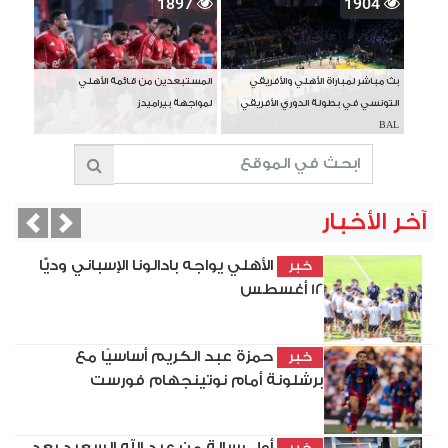
1897
1904
بث مباشر لمباراة الأهلي والأفريقي
المستبعدين من قائمة الأهلي
التونسي في بطولة الدوري الأفريقي
لمواجهة بيراميدز
BAL
آخر الأخبار
vious
Next
الأهلي يواجه بادالونا الإسباني وديًّا
خبر
12 أغسطس
حمزة عبد الكريم أساسيًا مع
خبر
برشلونة أمام نوتينجهام فورست
أول رسالة من عبد الله السعيد بعد
خبر