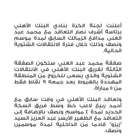
أعلنت
لجنة
الكرة
بنادي
البنك
الأهلي
برئاسة
أشرف
نصار
التع
اقد مع محمد عبد
الغنى مدافع الزمالك السابق لمدة موسم
ونصف وذلك خلال فترة الانتقالات الشتوية
الحالية.
صفقة محمد عبد الغني ستكون الصفقة
الثالثة لفريق البنك الأهلي في الانتقالات
الشتوية والذي يسعى للخروج من المنطقة
المهددة بالهبوط بعد جمعه 9 نقاط فقط
من 11 مباراة.
وتعاقد البنك الأهلي في وقت سابق مع
أحمد ربيع لاعب خط وسط فريق السكة
الحديد لمدة 4 مواسم ونصف بالإضافة إلى
التعاقد مع الظهير الأيسر عبد العزيز السيد
"زيزو" قادما من الداخلية لمدة موسمين
ونصف.