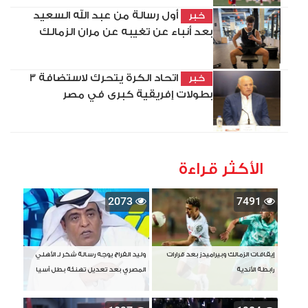
أول رسالة من عبد الله السعيد
خبر
بعد أنباء عن تغيبه عن مران الزمالك
اتحاد الكرة يتحرك لاستضافة 3
خبر
بطولات إفريقية كبرى في مصر
الأكثر قراءة
2073
7491
إيقافات الزمالك وبيراميدز بعد قرارات
وليد الفراج يوجه رسالة شكر لـ الأهلي
رابطة الأندية
المصري بعد تعديل تهنئة بطل آسيا