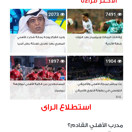
الأكثر قراءة
2073
7491
إيقافات الزمالك وبيراميدز بعد قرارات
وليد الفراج يوجه رسالة شكر لـ الأهلي
رابطة الأندية
المصري بعد تعديل تهنئة بطل آسيا
1897
1904
بث مباشر لمباراة الأهلي والأفريقي
المستبعدين من قائمة الأهلي لمواجهة
التونسي في بطولة الدوري الأفريقي
بيراميدز
BAL
استطلاع الراى
مدرب الأهلي القادم؟