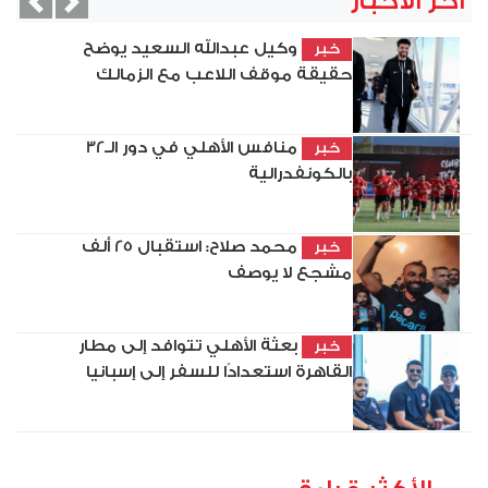
آخر الأخبار
vious
Next
وكيل عبدالله السعيد يوضح
خبر
حقيقة موقف اللاعب مع الزمالك
منافس الأهلي في دور الـ32
خبر
بالكونفدرالية
محمد صلاح: استقبال 25 ألف
خبر
مشجع لا يوصف
بعثة الأهلي تتوافد إلى مطار
خبر
القاهرة استعدادًا للسفر إلى إسبانيا