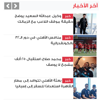
آخر الأخبار
vious
Next
وكيل عبدالله السعيد يوضح
خبر
حقيقة موقف اللاعب مع الزمالك
منافس الأهلي في دور الـ32
خبر
بالكونفدرالية
محمد صلاح: استقبال 25 ألف
خبر
مشجع لا يوصف
بعثة الأهلي تتوافد إلى مطار
خبر
القاهرة استعدادًا للسفر إلى إسبانيا