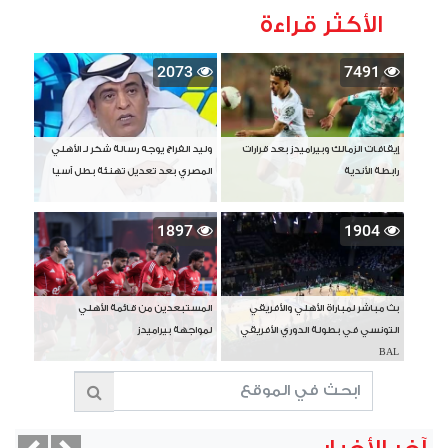
الأكثر قراءة
2073
7491
إيقافات الزمالك وبيراميدز بعد قرارات
وليد الفراج يوجه رسالة شكر لـ الأهلي
رابطة الأندية
المصري بعد تعديل تهنئة بطل آسيا
1897
1904
بث مباشر لمباراة الأهلي والأفريقي
المستبعدين من قائمة الأهلي
التونسي في بطولة الدوري الأفريقي
لمواجهة بيراميدز
BAL