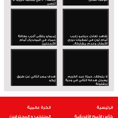
تُنسى
شاهد تعادل دينامو زغرب
إمبولو يتلقى أغرب بطاقة
أمام ثون في تصفيات دوري
حمراء في المونديال أمام
الأبطال وعدم مشاركة...
الأرجنتين
لا يتوقف.. حمزة عبد الكريم
هدف مصر الثاني عن طريق
يسجل هدفه الثاني في ودية
زيكو
برشلونة
الرئيسية
الكرة عالمية
كأس الأمم الأفريقية
المنتخب و المحترفين