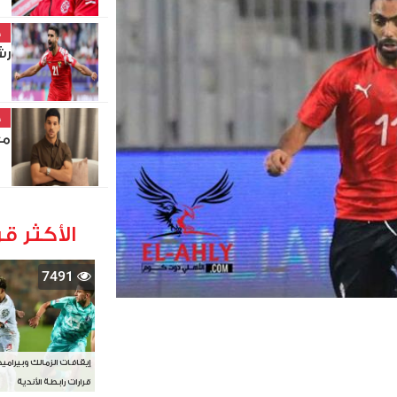
خ
رش
خ
مع
الأكثر قر
7491
إيقافات الزمالك وبيرامي
قرارات رابطة الأندية