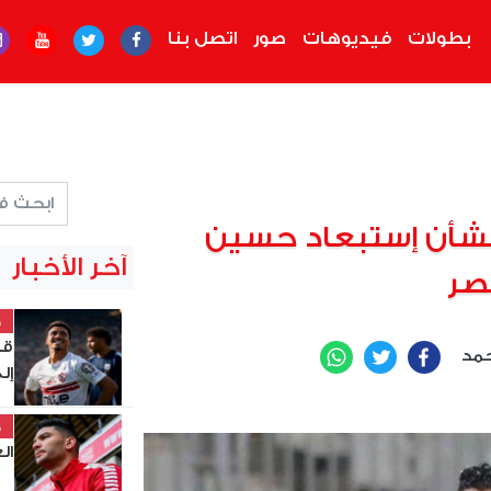
بطولات
فيديوهات
صور
اتصل بنا
بشأن إستبعاد حسين
آخر الأخبار
صر
خ
قا
حمد
WhatsApp
Twitter
Facebook
إل
خ
ال