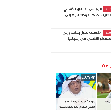
المرشح السابق للأهلي..
بر
دان ينضم للوداد المغربي
منصف بقرار ينضم إلى
بر
سكر الأهلي في إسبانيا
اءة
2073
دز بعد
وليد الفراج يوجه رسالة شكر لـ
الأهلي المصري بعد تعديل تهنئة