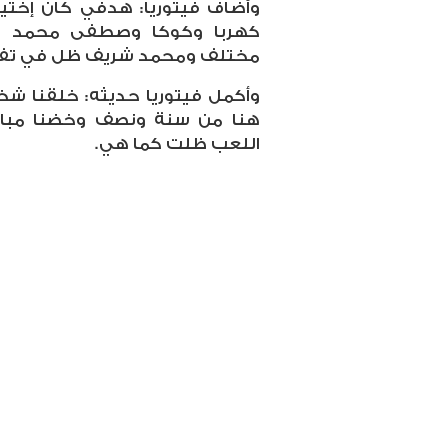
وأضاف فيتوريا: هدفي كان إخت
كهربا وكوكا وصطفى محمد 
مختلف ومحمد شريف ظل في تفكي
وأكمل فيتوريا حديثه: خلقنا ش
هنا من سنة ونصف وخضنا مبا
اللعب ظلت كما هي.