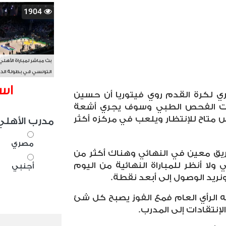
1904
بث مباشر لمباراة الأهلي
التونسي في بطولة الد
الأفريقي BAL
اس
ري لكرة القدم روي فيتوريا أن حسين
تحت الفحص الطبي وسوف يجري أشعة
متاح للإنتظار ويلعب في مركزه أكثر
مدرب الأهلي
مصري
ريق معين في النهائي وهناك أكثر من
لا أنظر للمباراة النهائية من اليوم
أجنبي
 ونريد الوصول إلى أبعد نقطة.
جه الرأي العام فمع الفوز يصبح كل شئ
إنتقادات إلى المدرب.