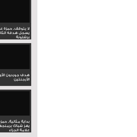
لا يتوقف.. حمزة ع
يسجل هدفه الثان
برشلونة
هدف جوردون الأو
الأرجنتين
بداية مثالية.. حمز
يهز شباك برمنجه
علامة الجزاء