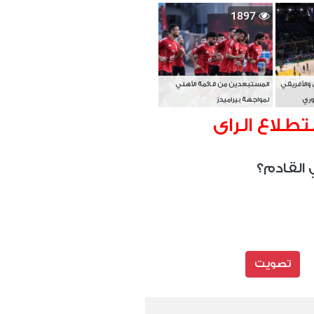
بطل آسيا
1897
 والأفريقي
المستبعدين من قائمة الأهلي
وري
لمواجهة بيراميدز
تطلاع الراى
 القادم؟
تصويت