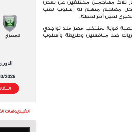
يار ثلاث مهاجمين مختلفين عن بعض
كل مهاجم منهم له أسلوب لعب
ري لحين أخر لحظة.
خصية قوية لمنتخب مصر منذ تواجدي
ريات ضد منافسين وطريقة وأسلوب
المصري
الدوري العا
5/20/2026 التوقيت 
التفا
الفيديوهات ال