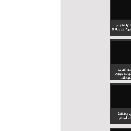
لترا تهزم
ي ملحمة كروية لا
و زغرب
يات دوري
كة...
ب بطاقة
ل أمام