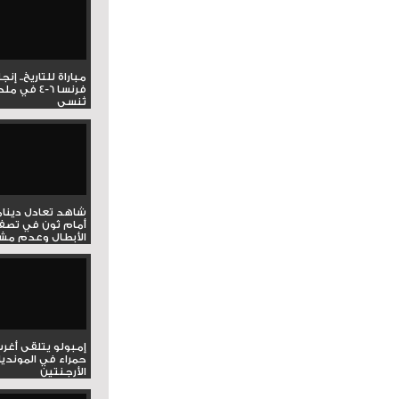
مباراة للتاريخ.. إنج
فرنسا 6-4 ف
تُنسى
شاهد تعادل دينام
أمام ثون في تصف
الأبطال وعدم مشار
إمبولو يتلقى أغر
حمراء في المونديا
الأرجنتين