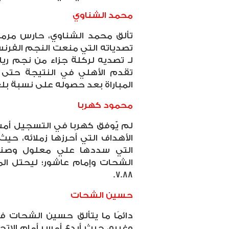
محمد الشناوي
تألق محمد الشناوي، حارس مرمى
تصدياته التي منعت النجم الفرنس
لـ تصديه لركلة جزاء من نجم ر
تقدم الأهلي في النتيجة حتى الن
المباراة بعد حصوله على نسبة بلغت 2
محمود كهربا
لم يٌوفق كهربا في التسجيل أمس 
الأهداف التي أحرزها زملائه، ح
التي سددها علي معلول وصنع 
الشحات وإمام عاشور؛ ليحتل الم
7.88.
حسين الشحات
دائمًا ما يتألق حسين الشحات في 
وغيره، حيث أبدع أمس أمام الاتح