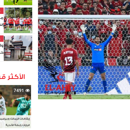
خ
مو
إس
خ
ول
حص
الأكثر قر
7491
إيقافات الزمالك وبيرامي
قرارات رابطة الأندية