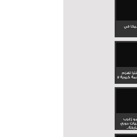
جيكا في
لترا تهزم
ي ملحمة كروية لا
و زغرب
يات دوري
كة...