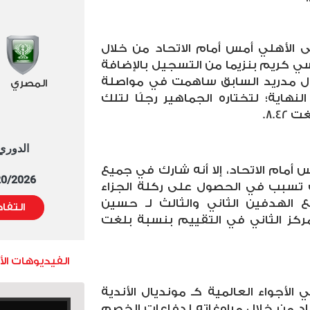
 الأهلي أمس أمام الاتحاد من خلال
ي كريم بنزيما من التسجيل بالإضافة
يال مدريد السابق ساهمت في مواصلة
المصري
هاية؛ لتختاره الجماهير رجلًا لتلك
8.4.
الدوري العا
أمام الاتحاد، إلا أنه شارك في جميع
5/20/2026 التوقيت 
يث تسبب في الحصول على ركلة الجزاء
الهدفين الثاني والثالث لـ حسين
التفا
ركز الثاني في التقييم بنسبة بلغت
الفيديوهات ال
الأجواء العالمية كـ مونديال الأندية
اد من خلال مراوغاته لدفاعات الخصم