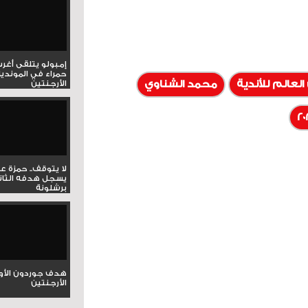
إمبولو يتلقى أغر
حمراء في المونديا
لعالم للأندية
محمد الشناوي
الأرجنتين
لا يتوقف.. حمزة ع
يسجل هدفه الثان
برشلونة
هدف جوردون الأو
الأرجنتين