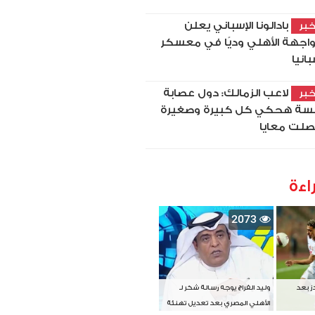
بادالونا الإسباني يعلن
بر
اجهة الأهلي وديًا في معسكر
بانيا
لاعب الزمالك: دول عصابة
بر
سة هحكي كل كبيرة وصغيرة
لت معايا
اءة
2073
دز بعد
وليد الفراج يوجه رسالة شكر لـ
الأهلي المصري بعد تعديل تهنئة