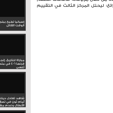
ع؛ ليحتل المركز الثالث في التقييم
إسبانيا تطيح ببل
الوقت القاتل
مباراة للتاريخ.. إنج
فرنسا 6-4 ف
تُنسى
شاهد تعادل دينام
أمام ثون في تصف
الأبطال وعدم مشار