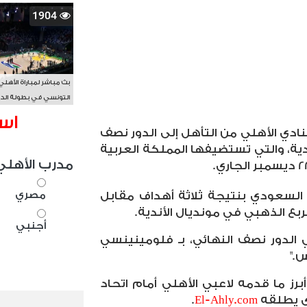
1904
بث مباشر لمباراة الأهلي
التونسي في بطولة الد
الأفريقي BAL
اس
لنادي الأهلي من التأهل إلى الدور نصف
ية، والتي تستضيفها المملكة العربية
مدرب الأهلي
مصري
السعودي بنتيجة ثلاثة أهداف مقابل
ع الذهبي في مونديال الأندية.
أجنبي
 الدور نصف النهائي، بـ فلومينينسي
س."
برز ما قدمه لاعبي الأهلي أمام اتحاد
ي يطلقه
El-Ahly.com
.