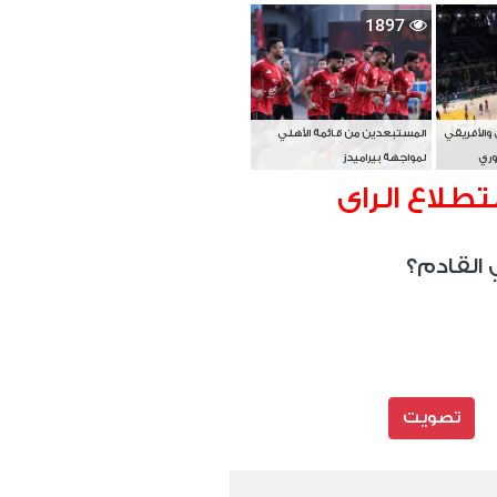
بطل آسيا
1897
 والأفريقي
المستبعدين من قائمة الأهلي
وري
لمواجهة بيراميدز
تطلاع الراى
 القادم؟
تصويت