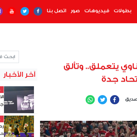
بطولات
فيديوهات
صور
اتصل بنا
اوي يتعملق.. وتألق
آخر الأخبار
تحاد جدة
خ
ال
صديق
WhatsApp
Twitter
Facebook
جد
خ
حس