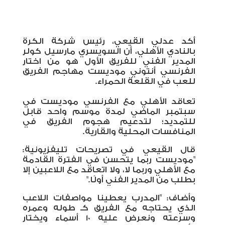
أكد عدلي القيعي، رئيس شركة الكرة
بالنادي الأهلي، أن السويسري مارسيل كولر
المدير الفني للفريق الأول هو من اختار
الفرنسي أنتوني موديست مهاجم الفريق
للعب في القلعة الحمراء.
تعاقد الأهلي مع الفرنسي موديست في
سبتمبر الماضي لمدة موسم واحد قابل
للتمديد؛ لتدعيم هجوم الفريق في
المنافسات المحلية والقارية.
قال القيعي في تصريحات تليفزيونية:
"موديست ربما يتحسن في الفترة القادمة
مع الأهلي وربما لا، ولا اتعاقد مع اللاعبين إلا
بطلب من المدير الفني أولًا."
وأضاف: "المدرب يعطينا مواصفات اللاعب
الذي يحتاجه مع الفريق كـ طوله وعمره
وسرعته ونعرض عليه 10 أسماء ويختار