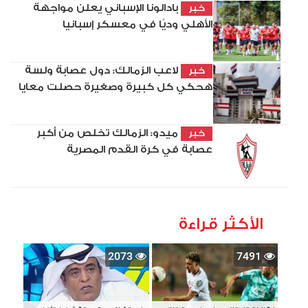
بادالونا الإسباني يعلن مواجهة
خبر
الأهلي وديًا في معسكر إسبانيا
لاعب الزمالك: دول عصابة ولسة
خبر
هحكي كل كبيرة وصغيرة حصلت معايا
ميدو: الزمالك تخلص من أكبر
خبر
عصابة في كرة القدم المصرية
الأكثر قراءة
2073
7491