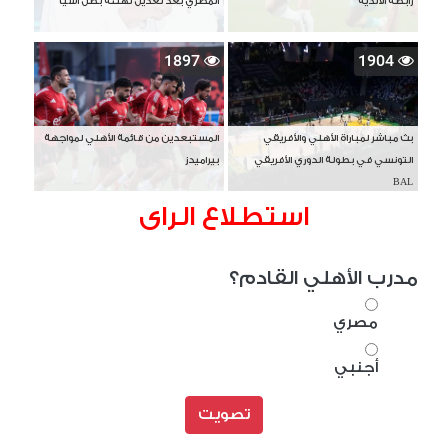
رابطة الأندية
المصري بعد تعديل تهنئة بطل آسيا
1897
1904
بث مباشر لمباراة الأهلي والأفريقي
المستبعدين من قائمة الأهلي لمواجهة
التونسي في بطولة الدوري الأفريقي
بيراميدز
BAL
استطلاع الراى
مدرب الأهلي القادم؟
مصري
أجنبي
تصويت