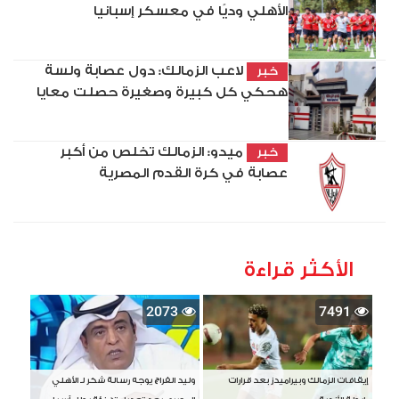
الأهلي وديًا في معسكر إسبانيا
لاعب الزمالك: دول عصابة ولسة
خبر
هحكي كل كبيرة وصغيرة حصلت معايا
ميدو: الزمالك تخلص من أكبر
خبر
عصابة في كرة القدم المصرية
الأكثر قراءة
2073
7491
إيقافات الزمالك وبيراميدز بعد قرارات
وليد الفراج يوجه رسالة شكر لـ الأهلي