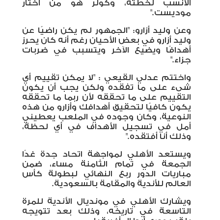
الأنسب لخطته، وكولر هو من اختار
موديست."
وعن وليد أزارو: "الجمهور لم يكن راضيًا عن
وليد أزارو في بعض الأحيان رغم أنه كان يحرز
أهدافًا ويضيع الآخر ويتسبب في ضربات
جزاء."
واختتم عدلي القيعي : "لا يمكن تقييم أي
شىء على ما تفقده ولكن يجب أن يكون
التقييم على ما تحققه لأن ربما ما تحققه
يكون كافيًا لتحقيق أهدافك وأزارو من هذه
النوعية، وكان وجوده في الملعب يعطيني
أمل في تسجيل الأهداف في أي لحظة،
وذلك أنا أفتقده."
ويستعد الأهلي لمواجهة اتحاد جدة غدًا
الجمعة في تمام الثامنة مساء، ضمن
مباريات الدور ربع النهائي لبطولة كأس
العالم للأندية والمقامة بالسعودية.
ويشارك الأهلي في مونديال الأندية للمرة
التاسعة في تاريخه، وذلك بعد تتويجه