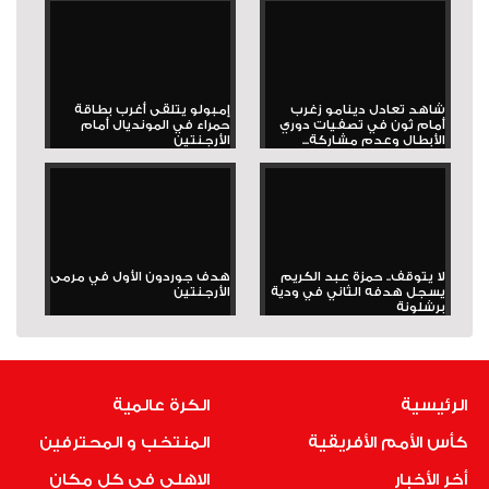
شاهد تعادل دينامو زغرب
إمبولو يتلقى أغرب بطاقة
أمام ثون في تصفيات دوري
حمراء في المونديال أمام
الأبطال وعدم مشاركة...
الأرجنتين
لا يتوقف.. حمزة عبد الكريم
هدف جوردون الأول في مرمى
يسجل هدفه الثاني في ودية
الأرجنتين
برشلونة
الرئيسية
الكرة عالمية
كأس الأمم الأفريقية
المنتخب و المحترفين
أخر الأخبار
الاهلى فى كل مكان