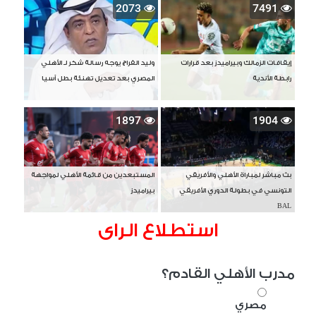
2073
7491
إيقافات الزمالك وبيراميدز بعد قرارات
وليد الفراج يوجه رسالة شكر لـ الأهلي
رابطة الأندية
المصري بعد تعديل تهنئة بطل آسيا
1897
1904
بث مباشر لمباراة الأهلي والأفريقي
المستبعدين من قائمة الأهلي لمواجهة
التونسي في بطولة الدوري الأفريقي
بيراميدز
BAL
استطلاع الراى
مدرب الأهلي القادم؟
مصري