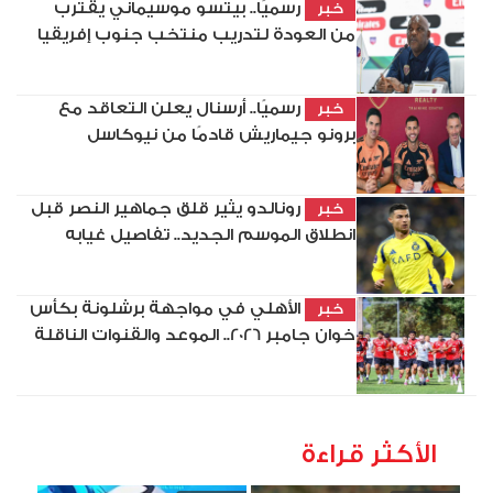
رسميًا.. بيتسو موسيماني يقترب
خبر
من العودة لتدريب منتخب جنوب إفريقيا
رسميًا.. أرسنال يعلن التعاقد مع
خبر
برونو جيماريش قادمًا من نيوكاسل
رونالدو يثير قلق جماهير النصر قبل
خبر
انطلاق الموسم الجديد.. تفاصيل غيابه
الأهلي في مواجهة برشلونة بكأس
خبر
خوان جامبر 2026.. الموعد والقنوات الناقلة
الأكثر قراءة