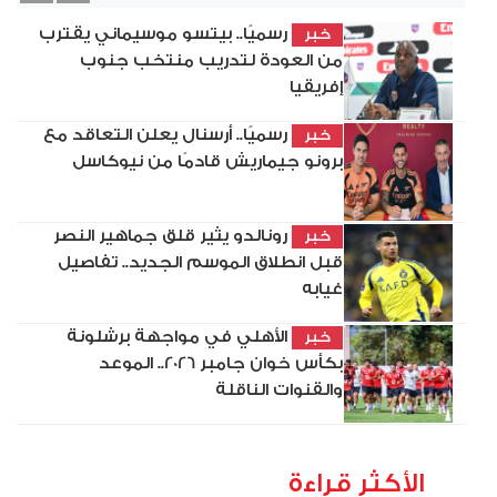
رسميًا.. بيتسو موسيماني يقترب
خبر
من العودة لتدريب منتخب جنوب
إفريقيا
رسميًا.. أرسنال يعلن التعاقد مع
خبر
برونو جيماريش قادمًا من نيوكاسل
رونالدو يثير قلق جماهير النصر
خبر
قبل انطلاق الموسم الجديد.. تفاصيل
غيابه
الأهلي في مواجهة برشلونة
خبر
بكأس خوان جامبر 2026.. الموعد
والقنوات الناقلة
الأكثر قراءة