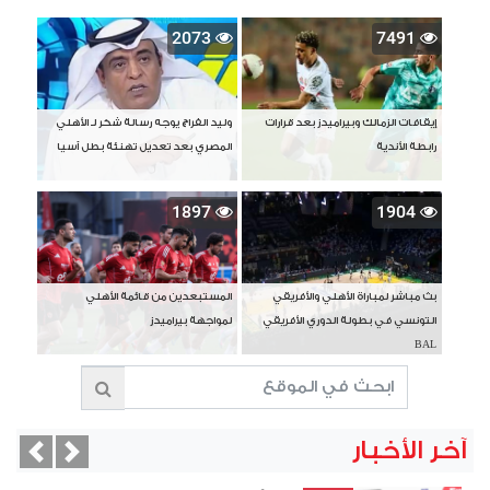
2073
7491
إيقافات الزمالك وبيراميدز بعد قرارات
وليد الفراج يوجه رسالة شكر لـ الأهلي
رابطة الأندية
المصري بعد تعديل تهنئة بطل آسيا
1897
1904
بث مباشر لمباراة الأهلي والأفريقي
المستبعدين من قائمة الأهلي
التونسي في بطولة الدوري الأفريقي
لمواجهة بيراميدز
BAL
آخر الأخبار
vious
Next