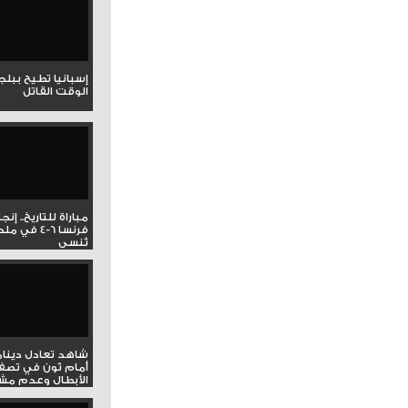
إسبانيا تطيح ببل
الوقت القاتل
مباراة للتاريخ.. إنج
فرنسا 6-4 ف
تُنسى
شاهد تعادل دينام
أمام ثون في تصف
الأبطال وعدم مشار