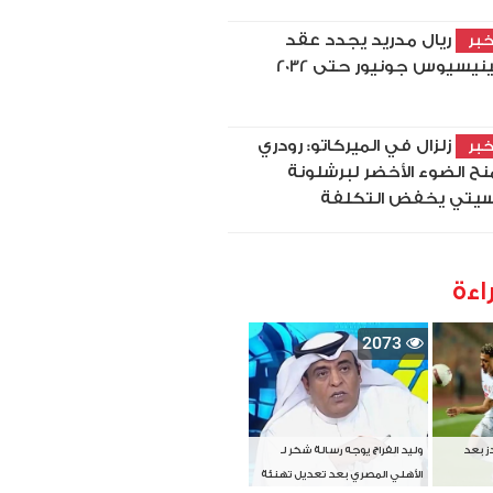
ريال مدريد يجدد عقد
بر
نيسيوس جونيور حتى 2032
زلزال في الميركاتو: رودري
بر
نح الضوء الأخضر لبرشلونة
يتي يخفض التكلفة
اءة
2073
دز بعد
وليد الفراج يوجه رسالة شكر لـ
الأهلي المصري بعد تعديل تهنئة