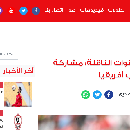
بطولات
فيديوهات
صور
اتصل بنا
قنوات الناقلة: مشاركة
آخر الأخبار
 أفريقيا
خ
عل
صديق
WhatsApp
Twitter
Facebook
خ
رح
ان