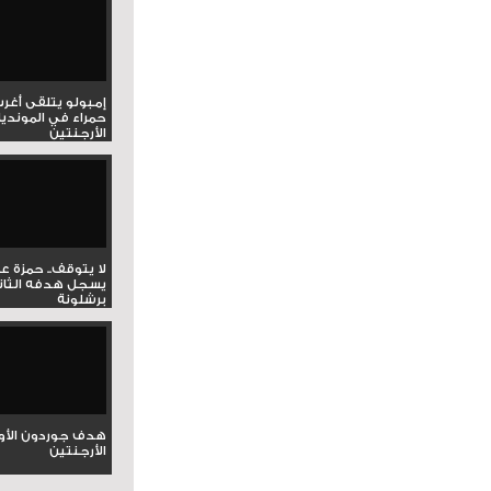
إمبولو يتلقى أغر
حمراء في المونديا
الأرجنتين
لا يتوقف.. حمزة ع
يسجل هدفه الثان
برشلونة
هدف جوردون الأو
الأرجنتين