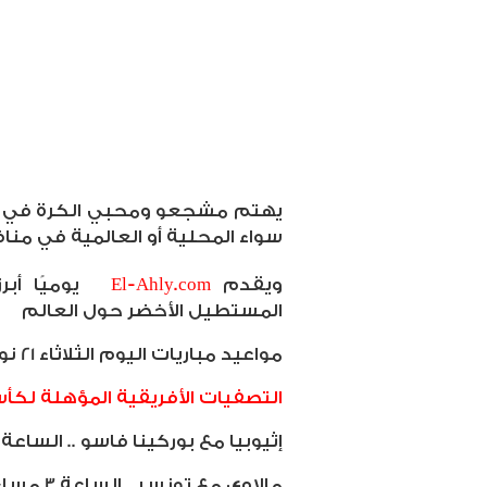
يهتم مشجعو ومحبي الكرة في مص
سواء المحلية أو العالمية في مناف
ويقدم
El-Ahly.com
يوميًا أ
المستطيل الأخضر حول العالم
مواعيد مباريات اليوم الثلاثاء 21 نوفمبر 2023 والقنوات الناقلة:
التصفيات الأفريقية المؤهلة لكأ
إثيوبيا مع بوركينا فاسو .. الساعة 3 مساء ..
مالاوي مع تونس .. الساعة 3 مساء ..