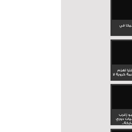
جيكا في
لترا تهزم
ي ملحمة كروية لا
و زغرب
يات دوري
كة...