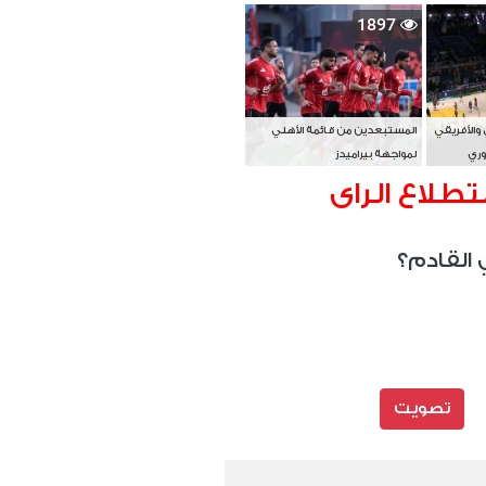
بطل آسيا
1897
 والأفريقي
المستبعدين من قائمة الأهلي
وري
لمواجهة بيراميدز
تطلاع الراى
 القادم؟
تصويت