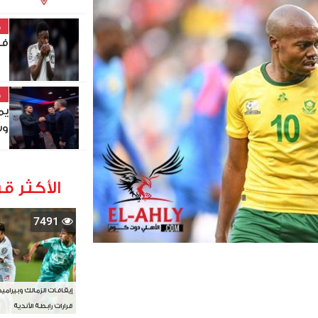
خ
في
خ
يم
وس
الأكثر قر
7491
إيقافات الزمالك وبيرامي
قرارات رابطة الأندية