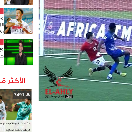
خ
مي
ال
بك
خ
وي
حي
الأكثر قر
7491
إيقافات الزمالك وبيرامي
قرارات رابطة الأندية