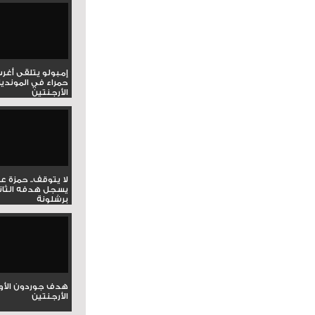
إمبولو يتلقى أغر
حمراء في المونديا
الأرجنتين
لا يتوقف.. حمزة ع
يسجل هدفه الثان
برشلونة
هدف جوردون الأو
الأرجنتين