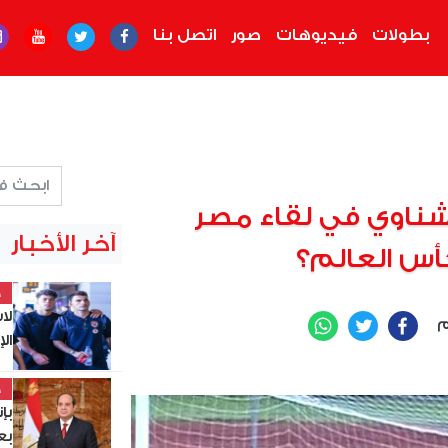
بطولات
فيديوهات
صور
اتصل بنا
شناوي في لقاء مصر
آخر الأخبار
أس العالم؟
خ
لا
م
WhatsApp
Twitter
Facebook
ال
خ
بإ
بع