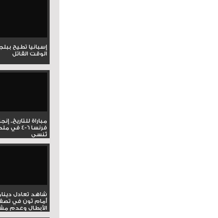
إسبانيا تطيح ببل
الوقت القاتل
مباراة للتاريخ.. إنج
فرنسا 6-4 ف
تُنسى
شاهد تعادل دينام
أمام ثون في تصف
الأبطال وعدم مشار