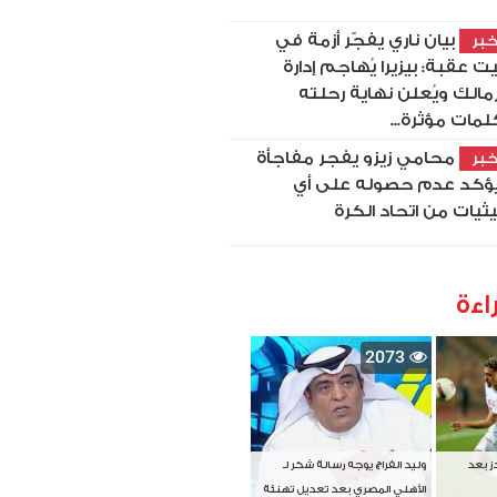
بيان ناري يفجّر أزمة في
بر
ت عقبة: بيزيرا يُهاجم إدارة
زمالك ويُعلن نهاية رحلته
لمات مؤثرة...
محامي زيزو يفجر مفاجأة
بر
ؤكد عدم حصوله على أي
ثيات من اتحاد الكرة
اءة
2073
دز بعد
وليد الفراج يوجه رسالة شكر لـ
الأهلي المصري بعد تعديل تهنئة