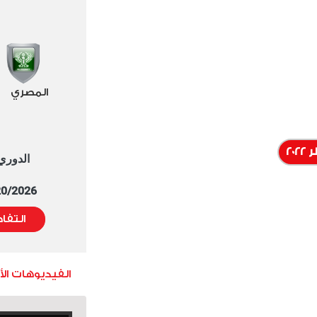
المصري
20
الدوري العا
5/20/2026 التوقيت 
التفا
الفيديوهات ال