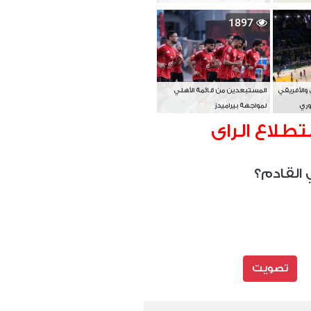
بطل آسيا
1897
 والأفريقي
المستبعدين من قائمة الأهلي
وري
لمواجهة بيراميدز
تطلاع الراى
 القادم؟
تصويت