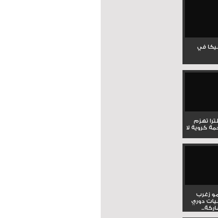
جيكا في
لترا تهزم
ي ملحمة كروية لا
و زغرب
يات دوري
كة...