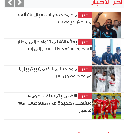
آخر الأخبار
vious
Next
محمد صلاح: استقبال 25 ألف
خبر
مشجع لا يوصف
بعثة الأهلي تتوافد إلى مطار
خبر
القاهرة استعدادًا للسفر إلى إسبانيا
موقف الزمالك من بيع بيزيرا
خبر
وموعد وصول بانزا
الأهلي يتمسك بنجومه..
خبر
وتفاصيل جديدة في مفاوضات إمام
عاشور