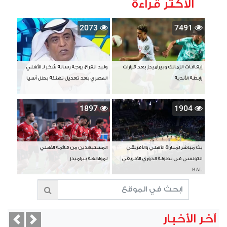
الأكثر قراءة
2073
7491
إيقافات الزمالك وبيراميدز بعد قرارات
وليد الفراج يوجه رسالة شكر لـ الأهلي
رابطة الأندية
المصري بعد تعديل تهنئة بطل آسيا
1897
1904
بث مباشر لمباراة الأهلي والأفريقي
المستبعدين من قائمة الأهلي
التونسي في بطولة الدوري الأفريقي
لمواجهة بيراميدز
BAL
آخر الأخبار
vious
Next