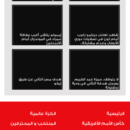
شاهد تعادل دينامو زغرب
إمبولو يتلقى أغرب بطاقة
أمام ثون في تصفيات دوري
حمراء في المونديال أمام
الأبطال وعدم مشاركة...
الأرجنتين
لا يتوقف.. حمزة عبد الكريم
هدف مصر الثاني عن طريق
يسجل هدفه الثاني في ودية
زيكو
برشلونة
الرئيسية
الكرة عالمية
كأس الأمم الأفريقية
المنتخب و المحترفين