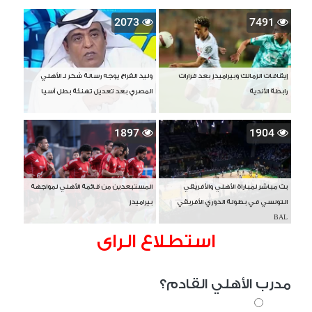
2073
7491
إيقافات الزمالك وبيراميدز بعد قرارات
وليد الفراج يوجه رسالة شكر لـ الأهلي
رابطة الأندية
المصري بعد تعديل تهنئة بطل آسيا
1897
1904
بث مباشر لمباراة الأهلي والأفريقي
المستبعدين من قائمة الأهلي لمواجهة
التونسي في بطولة الدوري الأفريقي
بيراميدز
BAL
استطلاع الراى
مدرب الأهلي القادم؟