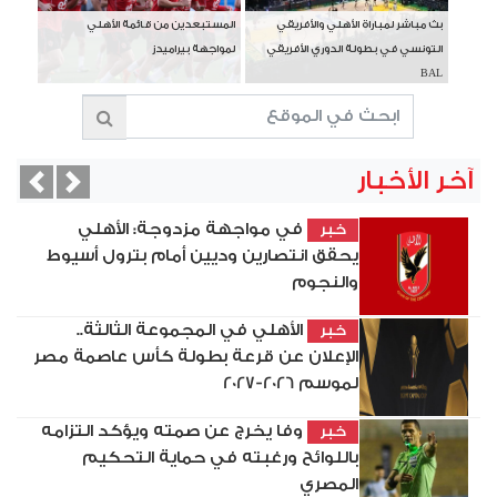
بث مباشر لمباراة الأهلي والأفريقي
المستبعدين من قائمة الأهلي
التونسي في بطولة الدوري الأفريقي
لمواجهة بيراميدز
BAL
آخر الأخبار
vious
Next
في مواجهة مزدوجة: الأهلي
خبر
يحقق انتصارين وديين أمام بترول أسيوط
والنجوم
الأهلي في المجموعة الثالثة..
خبر
الإعلان عن قرعة بطولة كأس عاصمة مصر
لموسم 2026-2027
وفا يخرج عن صمته ويؤكد التزامه
خبر
باللوائح ورغبته في حماية التحكيم
المصري