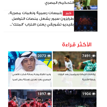
التحكيم المصري
بلمسات رسمية ونغمات مصرية..
خبر
طرابزون سبور يشعل منصات التواصل
بفيديو تشويقي يعلن اقتراب "الملك"...
الأكثر قراءة
2073
7491
إيقافات الزمالك وبيراميدز بعد قرارات
وليد الفراج يوجه رسالة شكر لـ الأهلي
رابطة الأندية
المصري بعد تعديل تهنئة بطل آسيا
1897
1904