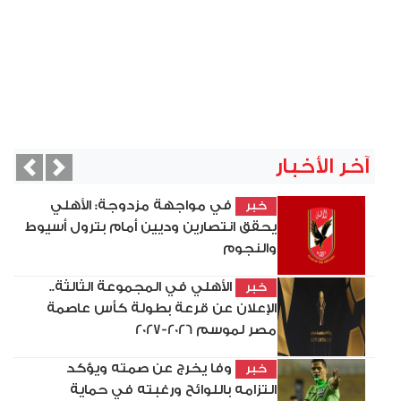
آخر الأخبار
vious
Next
في مواجهة مزدوجة: الأهلي
خبر
يحقق انتصارين وديين أمام بترول أسيوط
والنجوم
الأهلي في المجموعة الثالثة..
خبر
الإعلان عن قرعة بطولة كأس عاصمة
مصر لموسم 2026-2027
وفا يخرج عن صمته ويؤكد
خبر
التزامه باللوائح ورغبته في حماية