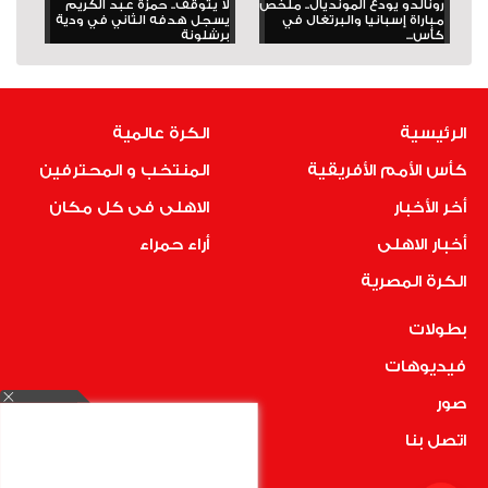
رونالدو يودع المونديال.. ملخص
لا يتوقف.. حمزة عبد الكريم
مباراة إسبانيا والبرتغال في
يسجل هدفه الثاني في ودية
كأس...
برشلونة
الرئيسية
الكرة عالمية
كأس الأمم الأفريقية
المنتخب و المحترفين
أخر الأخبار
الاهلى فى كل مكان
أخبار الاهلى
أراء حمراء
الكرة المصرية
بطولات
فيديوهات
صور
اتصل بنا