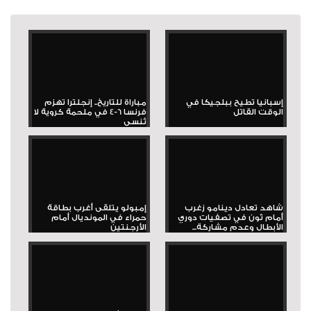
إسبانيا تطيح ببلجيكا في
مباراة للتاريخ.. إنجلترا تهزم
الوقت القاتل
فرنسا 6-4 في ملحمة كروية لا
تُنسى
شاهد تعادل دينامو زغرب
إمبولو يتلقى أغرب بطاقة
أمام ثون في تصفيات دوري
حمراء في المونديال أمام
الأبطال وعدم مشاركة...
الأرجنتين