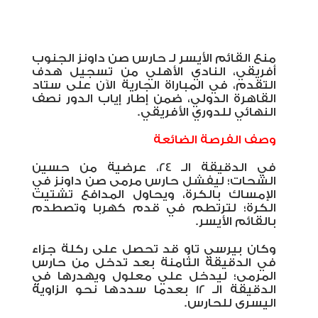
منع القائم الأيسر لـ حارس صن داونز الجنوب
أفريقي، النادي الأهلي من تسجيل هدف
التقدم، في المباراة الجارية الآن على ستاد
القاهرة الدولي، ضمن إطار إياب الدور نصف
النهائي للدوري الأفريقي.
وصف الفرصة الضائعة
في الدقيقة الـ 24، عرضية من حسين
الشحات؛ ليفشل حارس مرمى صن داونز في
الإمساك بالكرة، ويحاول المدافع تشتيت
الكرة؛ لترتطم في قدم كهربا وتصطدم
بالقائم الأيسر.
وكان بيرسي تاو قد تحصل على ركلة جزاء
في الدقيقة الثامنة بعد تدخل من حارس
المرمى؛ ليدخل علي معلول ويهدرها في
الدقيقة الـ 12 بعدما سددها نحو الزاوية
اليسرى للحارس.