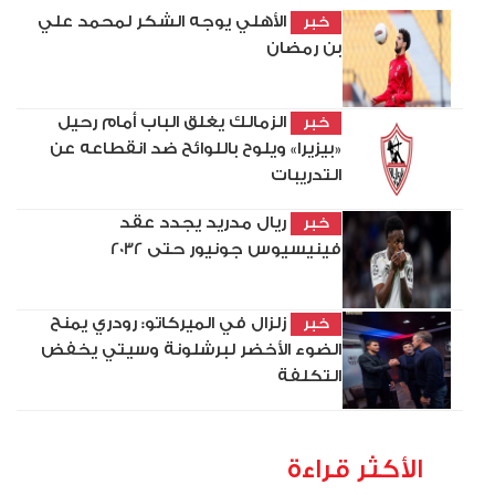
الأهلي يوجه الشكر لمحمد علي
خبر
بن رمضان
الزمالك يغلق الباب أمام رحيل
خبر
«بيزيرا» ويلوح باللوائح ضد انقطاعه عن
التدريبات
ريال مدريد يجدد عقد
خبر
فينيسيوس جونيور حتى 2032
زلزال في الميركاتو: رودري يمنح
خبر
الضوء الأخضر لبرشلونة وسيتي يخفض
التكلفة
الأكثر قراءة