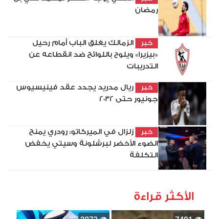
رمضان
الزمالك يغلق الباب أمام رحيل
خبر
«بيزيرا» ويلوح باللوائح ضد انقطاعه عن
التدريبات
ريال مدريد يجدد عقد فينيسيوس
خبر
جونيور حتى 2032
زلزال في الميركاتو: رودري يمنح
خبر
الضوء الأخضر لبرشلونة وسيتي يخفض
التكلفة
الأكثر قراءة