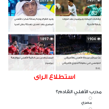
2073
7491
إيقافات الزمالك وبيراميدز بعد قرارات
وليد الفراج يوجه رسالة شكر لـ الأهلي
رابطة الأندية
المصري بعد تعديل تهنئة بطل آسيا
1897
1904
بث مباشر لمباراة الأهلي والأفريقي
المستبعدين من قائمة الأهلي لمواجهة
التونسي في بطولة الدوري الأفريقي
بيراميدز
BAL
استطلاع الراى
مدرب الأهلي القادم؟
مصري