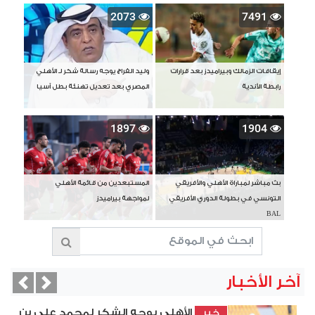
2073
7491
إيقافات الزمالك وبيراميدز بعد قرارات
وليد الفراج يوجه رسالة شكر لـ الأهلي
رابطة الأندية
المصري بعد تعديل تهنئة بطل آسيا
1897
1904
بث مباشر لمباراة الأهلي والأفريقي
المستبعدين من قائمة الأهلي
التونسي في بطولة الدوري الأفريقي
لمواجهة بيراميدز
BAL
آخر الأخبار
vious
Next
الأهلي يوجه الشكر لمحمد علي بن
خبر