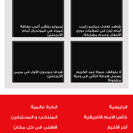
شاهد تعادل دينامو زغرب
إمبولو يتلقى أغرب بطاقة
أمام ثون في تصفيات دوري
حمراء في المونديال أمام
الأبطال وعدم مشاركة...
الأرجنتين
لا يتوقف.. حمزة عبد الكريم
هدف جوردون الأول في مرمى
يسجل هدفه الثاني في ودية
الأرجنتين
برشلونة
الرئيسية
الكرة عالمية
كأس الأمم الأفريقية
المنتخب و المحترفين
أخر الأخبار
الاهلى فى كل مكان