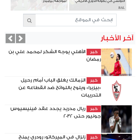
التونسي في بطولة الدوري الأفريقي
لمواجهة بيراميدز
BAL
آخر الأخبار
vious
Next
الأهلي يوجه الشكر لمحمد علي بن
خبر
رمضان
الزمالك يغلق الباب أمام رحيل
خبر
«بيزيرا» ويلوح باللوائح ضد انقطاعه عن
التدريبات
ريال مدريد يجدد عقد فينيسيوس
خبر
جونيور حتى 2032
زلزال في الميركاتو: رودري يمنح
خبر