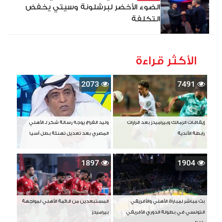
الضوء الأخضر لبرشلونة وسيتي يخفض
التكلفة
الأكثر قراءة
2073
7491
إيقافات الزمالك وبيراميدز بعد قرارات
وليد الفراج يوجه رسالة شكر لـ الأهلي
رابطة الأندية
المصري بعد تعديل تهنئة بطل آسيا
1897
1904
بث مباشر لمباراة الأهلي والأفريقي
المستبعدين من قائمة الأهلي لمواجهة
التونسي في بطولة الدوري الأفريقي
بيراميدز