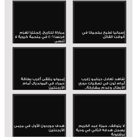
إسبانيا تطيح ببلجيكا في
مباراة للتاريخ.. إنجلترا تهزم
الوقت القاتل
فرنسا 6-4 في ملحمة كروية لا
تُنسى
شاهد تعادل دينامو زغرب
إمبولو يتلقى أغرب بطاقة
أمام ثون في تصفيات دوري
حمراء في المونديال أمام
الأبطال وعدم مشاركة...
الأرجنتين
لا يتوقف.. حمزة عبد الكريم
هدف جوردون الأول في مرمى
يسجل هدفه الثاني في ودية
الأرجنتين
برشلونة