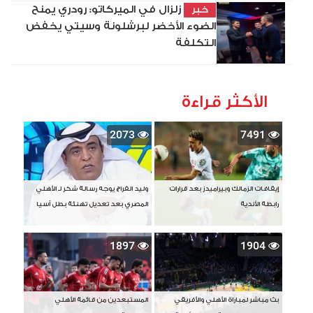
زلزال في الميركاتو: رودري يمنح
خبر
الضوء الأخضر لبرشلونة وسيتي يخفض
التكلفة
الأكثر قراءة
2073
7491
إيقافات الزمالك وبيراميدز بعد قرارات
وليد الفراج يوجه رسالة شكر لـ الأهلي
رابطة الأندية
المصري بعد تعديل تهنئة بطل آسيا
1897
1904
بث مباشر لمباراة الأهلي والأفريقي
المستبعدين من قائمة الأهلي