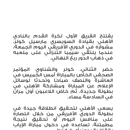
يفتتح الفريق الأول لكرة القدم بالنادي
الأهلي بقيادة السويسري مارسيل كولر،
مشواره في الدوري الأفريقي اليوم الجمعة،
عندما يلتقي سيمبا التنزاني على ملعبه
في ذهاب الدور ربع النهائي.
حضر الثنائي، كولر والشناوي المؤتمر
الصحفي الخاص بالمباراة أمس الخميس في
العاشرة والنصف صباحًا وتحدثا لوسائل
الإعلام عن المباراة ومشاركة الأهلي في
بطولة جديدة، ثم خاض اللاعبون أول مران
في السادسة مساء.
يسعى الأهلي لتحقيق انطلاقة جيدة في
بطولة الدوري الأفريقي من خلال انتصاره
على منافس اليوم أو تحقيق نتيجة
مطمئنة، تساعده في دخول مباراة الإياب