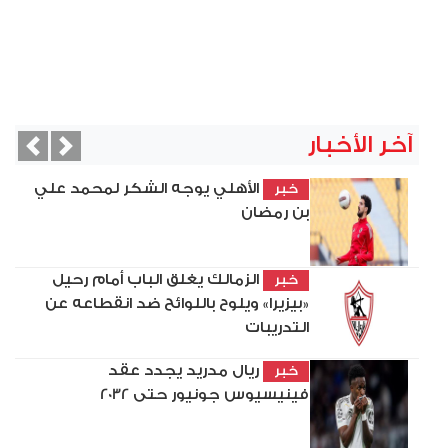
آخر الأخبار
vious
Next
الأهلي يوجه الشكر لمحمد علي
خبر
بن رمضان
الزمالك يغلق الباب أمام رحيل
خبر
«بيزيرا» ويلوح باللوائح ضد انقطاعه عن
التدريبات
ريال مدريد يجدد عقد
خبر
فينيسيوس جونيور حتى 2032