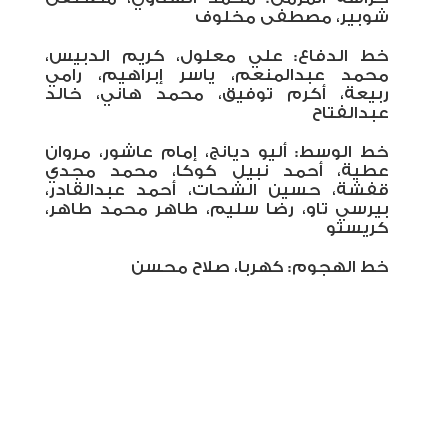
شوبير، مصطفى مخلوف
خط الدفاع: علي معلول، كريم الدبيس،
محمد عبدالمنعم، ياسر إبراهيم، رامي
ربيعة، أكرم توفيق، محمد هاني، خالد
عبدالفتاح
خط الوسط: أليو ديانج، إمام عاشور، مروان
عطية، أحمد نبيل كوكا، محمد مجدي
قفشة، حسين الشحات، أحمد عبدالقادر،
بيرسي تاو، رضا سليم، طاهر محمد طاهر،
كريستو
خط الهجوم: كهربا، صلاح محسن