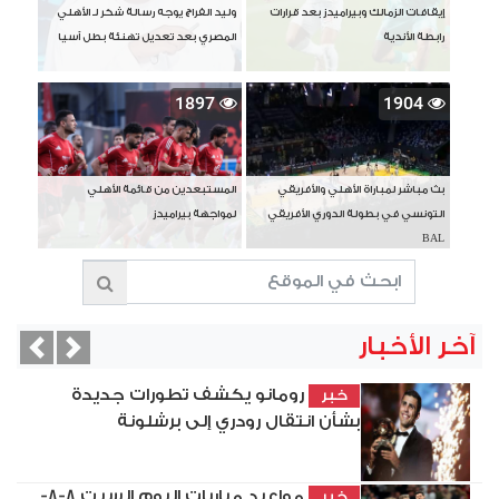
إيقافات الزمالك وبيراميدز بعد قرارات
وليد الفراج يوجه رسالة شكر لـ الأهلي
رابطة الأندية
المصري بعد تعديل تهنئة بطل آسيا
1897
1904
بث مباشر لمباراة الأهلي والأفريقي
المستبعدين من قائمة الأهلي
التونسي في بطولة الدوري الأفريقي
لمواجهة بيراميدز
BAL
آخر الأخبار
vious
Next
رومانو يكشف تطورات جديدة
خبر
بشأن انتقال رودري إلى برشلونة
مواعيد مباريات اليوم السبت 8-8-
خبر