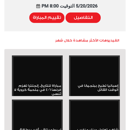
5/20/2026 التوقيت 8:00 PM
التفاصيل
تقييم المباراة
الفيديوهات الأكثر مشاهدة خلال شهر
إسبانيا تطيح ببلجيكا في
مباراة للتاريخ.. إنجلترا تهزم
الوقت القاتل
فرنسا 6-4 في ملحمة كروية لا
تُنسى
شاهد تعادل دينامو زغرب
إمبولو يتلقى أغرب بطاقة