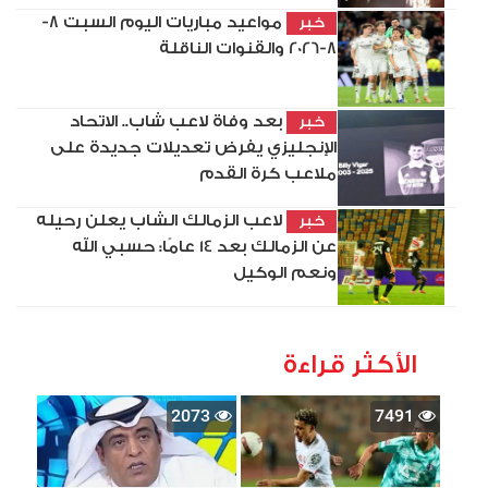
مواعيد مباريات اليوم السبت 8-
خبر
8-2026 والقنوات الناقلة
بعد وفاة لاعب شاب.. الاتحاد
خبر
الإنجليزي يفرض تعديلات جديدة على
ملاعب كرة القدم
لاعب الزمالك الشاب يعلن رحيله
خبر
عن الزمالك بعد 14 عامًا: حسبي الله
ونعم الوكيل
الأكثر قراءة
2073
7491