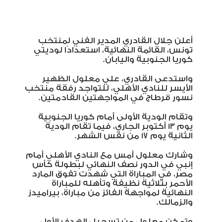
أعلن جلال القادري المدير الفني لمنتخب
تونس، القائمة النهائية، استعدادًا لوديتي
كوريا الجنوبية واليابان.
واستدعى القادري، علي معلول الظهير
الأيسر للنادي الأهلي، للتواجد رفقة منتخب
نسور قرطاج في المواجهتين القادمتين.
وتقام الودية الأولى أمام كوريا الجنوبية
يوم 13 أكتوبر الجاري، فيما تقام الودية
الثانية يوم 17 من نفس الشهر.
وشارك معلول أمس مع النادي الأهلي أمام
إنبي في الدور نصف النهائي لبطولة كأس
مصر، في المباراة التي شهدت تفوق المارد
الأحمر بثلاثية نظيفة وتأهله للمباراة
النهائية لمواجهة الفائز من مباراة، بيراميدز
والزمالك.
وتمكن معلول من تسجيل الهدف الأول