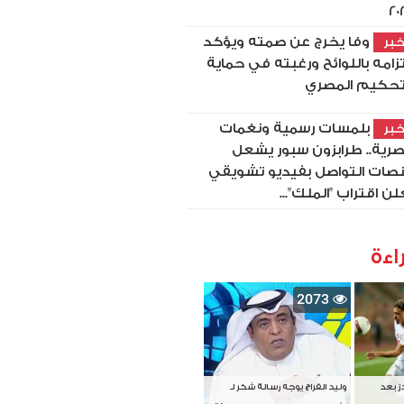
20
وفا يخرج عن صمته ويؤكد
بر
تزامه باللوائح ورغبته في حماية
تحكيم المصري
بلمسات رسمية ونغمات
بر
رية.. طرابزون سبور يشعل
صات التواصل بفيديو تشويقي
لن اقتراب "الملك"...
اءة
2073
دز بعد
وليد الفراج يوجه رسالة شكر لـ