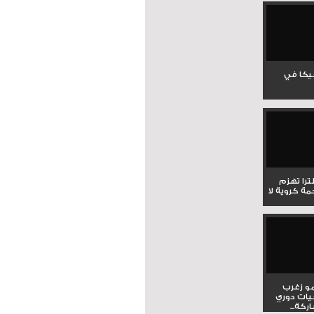
جيكا في
لترا تهزم
ي ملحمة كروية لا
و زغرب
يات دوري
كة...