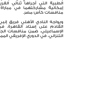
الطبية التي أجراها ثنائي ال
إمكانية مشاركتهما في مباراة إ
منافسات كأس مصر.
ويواجه النادي الأهلي فريق إنب
القادم على إستاد القاهرة،
الإسماعيلي، ضمن منافسات الجول
التنزاني، في الدوري الإفريقي الممتاز يوم 20 أكتو