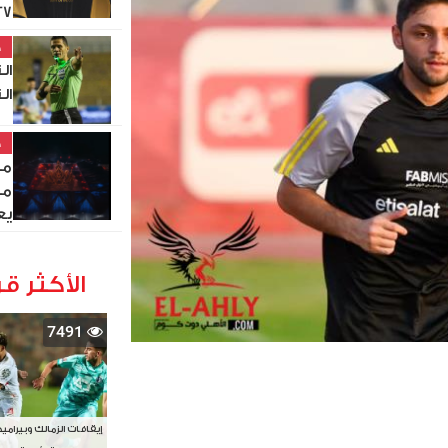
27
خ
ال
ال
خ
مص
من
يع
الأكثر قر
7491
إيقافات الزمالك وبيرامي