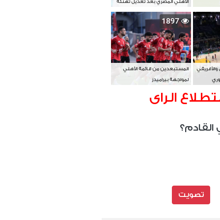
الأهلي المصري بعد تعديل تهنئة
بطل آسيا
1897
 والأفريقي
المستبعدين من قائمة الأهلي
وري
لمواجهة بيراميدز
تطلاع الراى
 القادم؟
تصويت