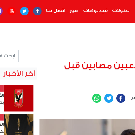
بطولات
فيديوهات
صور
اتصل بنا
هلي ينتظر عودة 4 لاعبين مصابين قبل
آخر الأخبار
خ
ال
ير
WhatsApp
Twitter
Facebook
بت
خ
ال