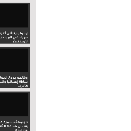
إمبولو يتلقى أغر
حمراء في المونديا
الأرجنتين
رونالدو يودع المو
مباراة إسبانيا وال
كأس...
لا يتوقف.. حمزة ع
يسجل هدفه الثان
برشلونة