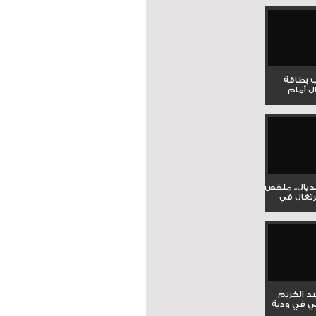
ب بطاقة
ل أمام
نديال.. ملخص
برتغال في
بد الكريم
ي في ودية