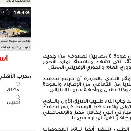
قرارات رابطة الأندية
1904
بث مباشر لمباراة الأهلي
التونسي في بطولة الد
الأفريقي BAL
ينتظر الفريق الأول بالنادي الأهلي عودة 4 مصابين لصفوفه من جديد،
اس
مة، التي تشهد منافسة المارد الأحمر
مدرب الأهلي
ر النادي بالجزيرة أن كريم نيدفيد
ربا من التعافي من الإصابة، والعودة
مصري
 وذلك قبل مواجهة سيمبا التنزاني.
 جاب الله، طبيب الفريق الأول بالنادي
أجنبي
متولي ولاعب خط الوسط كريم نيدفيد
مباراتي إنبي بكأس مصر والإسماعيلي
ن جاهزيتهما لمباراة سيمبا.
الطبي ينتظر أيضًا نتائج الفحوصات