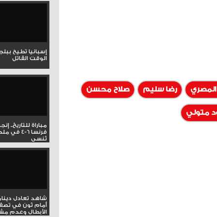
إسبانيا تطيح ببل
الوقت القاتل
المصري
رضا سليم
صلاح محسن
 متولي
مباراة للتاريخ.. إنج
فرنسا 6-4 ف
تُنسى
شاهد تعادل دينام
أمام ثون في تصف
الأبطال وعدم مشار