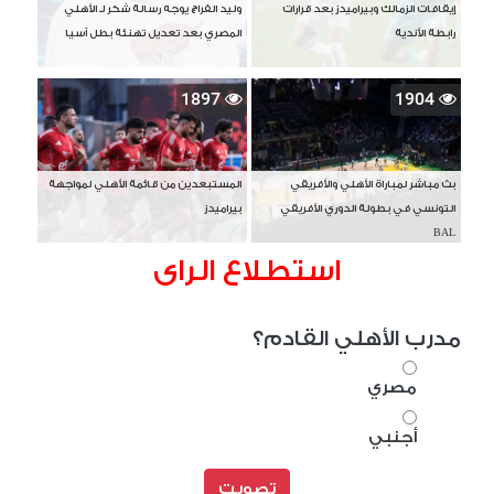
إيقافات الزمالك وبيراميدز بعد قرارات
وليد الفراج يوجه رسالة شكر لـ الأهلي
رابطة الأندية
المصري بعد تعديل تهنئة بطل آسيا
1897
1904
بث مباشر لمباراة الأهلي والأفريقي
المستبعدين من قائمة الأهلي لمواجهة
التونسي في بطولة الدوري الأفريقي
بيراميدز
BAL
استطلاع الراى
مدرب الأهلي القادم؟
مصري
أجنبي
تصويت