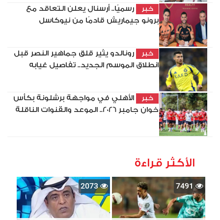
رسميًا.. أرسنال يعلن التعاقد مع
خبر
برونو جيماريش قادمًا من نيوكاسل
رونالدو يثير قلق جماهير النصر قبل
خبر
انطلاق الموسم الجديد.. تفاصيل غيابه
الأهلي في مواجهة برشلونة بكأس
خبر
خوان جامبر 2026.. الموعد والقنوات الناقلة
الأكثر قراءة
2073
7491