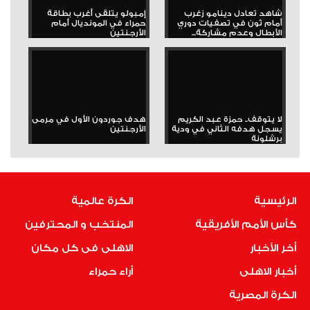
شاهد تعادل دينامو زغرب
إمبولو يتلقى أغرب بطاقة
أمام ثون في تصفيات دوري
حمراء في المونديال أمام
الأبطال وعدم مشاركة...
الأرجنتين
لا يتوقف.. حمزة عبد الكريم
هدف جوردون الأول في مرمى
يسجل هدفه الثاني في ودية
الأرجنتين
برشلونة
الرئيسية
الكرة عالمية
كأس الأمم الأفريقية
المنتخب و المحترفين
أخر الأخبار
الاهلى فى كل مكان
أخبار الاهلى
أراء حمراء
الكرة المصرية