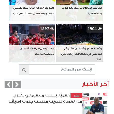
إيقافات الزمالك وبيراميدز بعد قرارات
وليد الفراج يوجه رسالة شكر لـ الأهلي
رابطة الأندية
المصري بعد تعديل تهنئة بطل آسيا
1897
1904
بث مباشر لمباراة الأهلي والأفريقي
المستبعدين من قائمة الأهلي
التونسي في بطولة الدوري الأفريقي
لمواجهة بيراميدز
BAL
آخر الأخبار
vious
Next
رسميًا.. بيتسو موسيماني يقترب
خبر
من العودة لتدريب منتخب جنوب إفريقيا