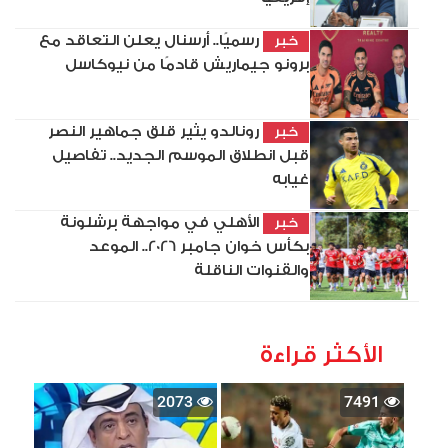
رسميًا.. أرسنال يعلن التعاقد مع
خبر
برونو جيماريش قادمًا من نيوكاسل
رونالدو يثير قلق جماهير النصر
خبر
قبل انطلاق الموسم الجديد.. تفاصيل
غيابه
الأهلي في مواجهة برشلونة
خبر
بكأس خوان جامبر 2026.. الموعد
والقنوات الناقلة
الأكثر قراءة
2073
7491