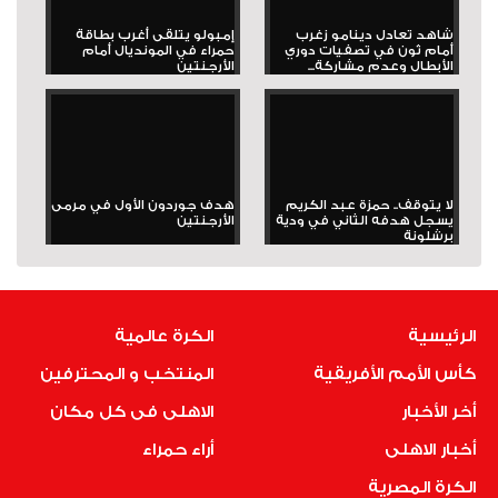
شاهد تعادل دينامو زغرب
إمبولو يتلقى أغرب بطاقة
أمام ثون في تصفيات دوري
حمراء في المونديال أمام
الأبطال وعدم مشاركة...
الأرجنتين
لا يتوقف.. حمزة عبد الكريم
هدف جوردون الأول في مرمى
يسجل هدفه الثاني في ودية
الأرجنتين
برشلونة
الرئيسية
الكرة عالمية
كأس الأمم الأفريقية
المنتخب و المحترفين
أخر الأخبار
الاهلى فى كل مكان
أخبار الاهلى
أراء حمراء
الكرة المصرية