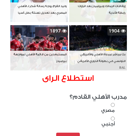
إيقافات الزمالك وبيراميدز بعد قرارات
وليد الفراج يوجه رسالة شكر لـ الأهلي
رابطة الأندية
المصري بعد تعديل تهنئة بطل آسيا
1897
1904
بث مباشر لمباراة الأهلي والأفريقي
المستبعدين من قائمة الأهلي لمواجهة
التونسي في بطولة الدوري الأفريقي
بيراميدز
BAL
استطلاع الراى
مدرب الأهلي القادم؟
مصري
أجنبي