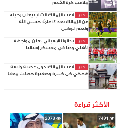
ملاعب كرة القدم
لاعب الزمالك الشاب يعلن رحيله
خبر
عن الزمالك بعد 14 عامًا: حسبي الله
ونعم الوكيل
بادالونا الإسباني يعلن مواجهة
خبر
الأهلي وديًا في معسكر إسبانيا
لاعب الزمالك: دول عصابة ولسة
خبر
هحكي كل كبيرة وصغيرة حصلت معايا
الأكثر قراءة
2073
7491