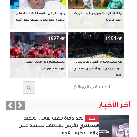
إيقافات الزمالك وبيراميدز بعد قرارات
وليد الفراج يوجه رسالة شكر لـ الأهلي
رابطة الأندية
المصري بعد تعديل تهنئة بطل آسيا
1897
1904
بث مباشر لمباراة الأهلي والأفريقي
المستبعدين من قائمة الأهلي
التونسي في بطولة الدوري الأفريقي
لمواجهة بيراميدز
BAL
آخر الأخبار
vious
Next
بعد وفاة لاعب شاب.. الاتحاد
خبر
الإنجليزي يفرض تعديلات جديدة على
ملاعب كرة القدم