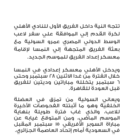
تتجه النية داخل الفريق الأول للنادي الأهلي
لكرة القدم إلي الموافقة علي سفر لاعب
الوسط الدولي المصري عمرو السولية مع
بعثة الفريق المتجهة إلي النمسا لإقامة
معسكر إعداد الفريق للموسم الجديد.
ويدخل الأهلي معسكر إعدادي في النمسا
خلال الفترة من غدا الاثنين 28 سبتمبر وحتى
6 سبتمبر يتخلله مباراتين وديتين للفريق
قبل العودة للقاهرة.
ويعاني السولية من تمزق في العضلة
الخلفية وهو ما أثبتته الفحوصات الأخيرة
للاعب، والذي غاب فترة طويلة بنهاية
الموسم الماضي، ومن المتوقع غيابه عن
مباراة السوبر الأفريقي 15 سبتمبر المقبل
في السعودية أمام إتحاد العاصمة الجزائري.