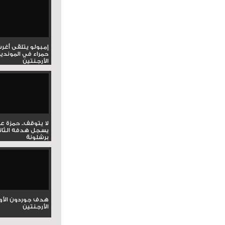
إمبولو يتلقى أغر
حمراء في المونديا
الأرجنتين
لا يتوقف.. حمزة ع
يسجل هدفه الثان
برشلونة
هدف جوردون الأو
الأرجنتين