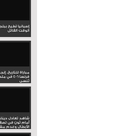
إسبانيا تطيح ببل
الوقت القاتل
مباراة للتاريخ.. إنج
فرنسا 6-4 ف
تُنسى
شاهد تعادل دينام
أمام ثون في تصف
الأبطال وعدم مشار