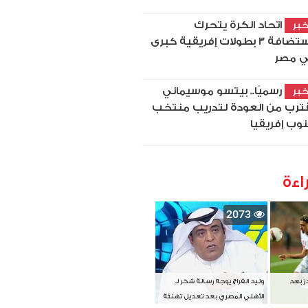
اتحاد الكرة يتحرك
بر
لاستضافة 3 بطولات إفريقية كبرى
 مصر
رسميًا.. بيتسو موسيماني
بر
ترب من العودة لتدريب منتخب
وب إفريقيا
اءة
2073
دز بعد
وليد الفراج يوجه رسالة شكر لـ
الأهلي المصري بعد تعديل تهنئة