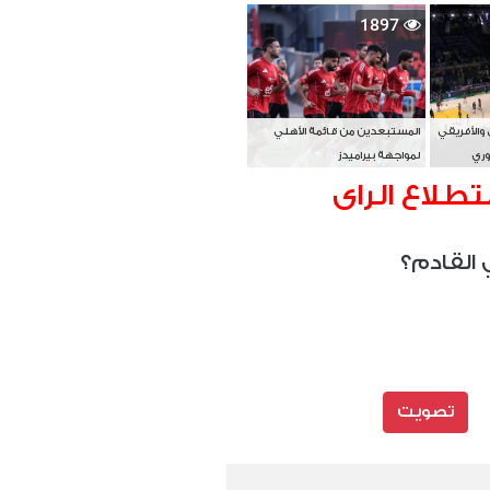
بطل آسيا
1897
 والأفريقي
المستبعدين من قائمة الأهلي
وري
لمواجهة بيراميدز
تطلاع الراى
 القادم؟
تصويت