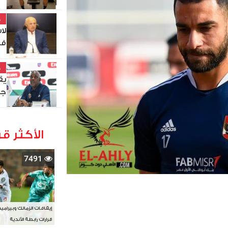
خ
في
خ
يق
جن
الأكثر قر
7491
إيقافات الزمالك وبيرامي
قرارات رابطة الأندية