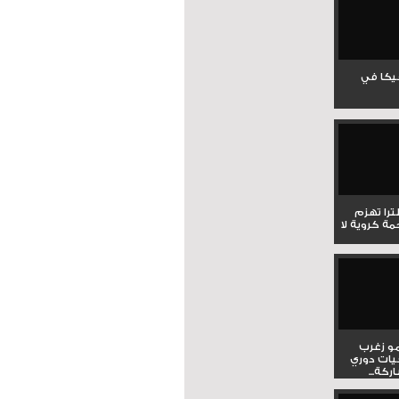
جيكا في
لترا تهزم
ي ملحمة كروية لا
و زغرب
يات دوري
كة...