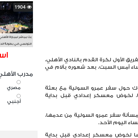
1904
بث مباشر لمباراة الأهلي
التونسي في بطولة الد
الأفريقي BAL
اس
يق الأول لكرة القدم بالنادي الأهلي،
اء أمس السبت، بعد شعوره بآلام في
مدرب الأهلي
مصري
 حول سفر عمرو السولية مع بعثة
سا، لخوض معسكر إعدادي قبل بداية
أجنبي
مسألة سفر عمرو السولية من عدمها،
ء اليوم الأحد.
مسا لخوض معسكر إعدادي قبل بداية