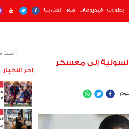
بطولات
فيديوهات
صور
اتصل بنا
سولية إلى معسكر
آخر الأخبار
خ
مع
.كوم
WhatsApp
Twitter
Facebook
فو
خ
ال
مر