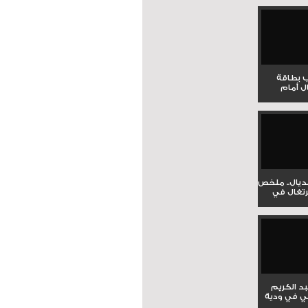
ب بطاقة
ل أمام
نديال.. ملخص
برتغال في
بد الكريم
ي في ودية