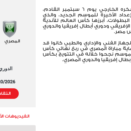
وسيعود فريق الأهلي من معسكره الخارجي يوم 6 سبتمبر القادم،
عداد الأخيرة للموسم الجديد، والذي
بطولات، أبرزها كأس العالم للأندية
 الإفريقي ودوري أبطال إفريقيا والدوري
س مصر.
المصري
لجهاز الفني والإداري والطبي كانوا قد
ية مباراة المصري في ربع نهائي كأس
بعد موسم نجحوا خلاله في التتويج بكأس
طال إفريقيا والدوري المصري.
الدوري العا
5/20/2026 التوقيت 
التفا
الفيديوهات ال