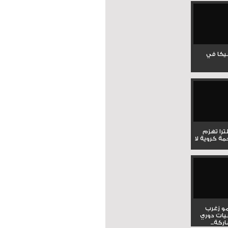
جيكا في
لترا تهزم
ي ملحمة كروية لا
و زغرب
يات دوري
كة...