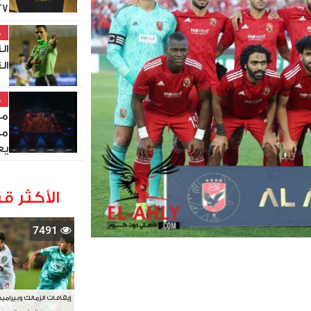
27
خ
ال
ال
خ
مص
من
يع
الأكثر قر
7491
إيقافات الزمالك وبيرامي