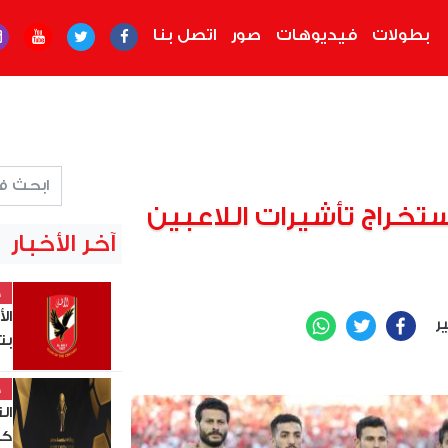
بطولات
فيديوهات
صور
اتصل بنا
ستخراج تأشيرات اللاعبين
آخر الأخبار
خ
ال
ير
WhatsApp
Twitter
Facebook
بت
خ
ال