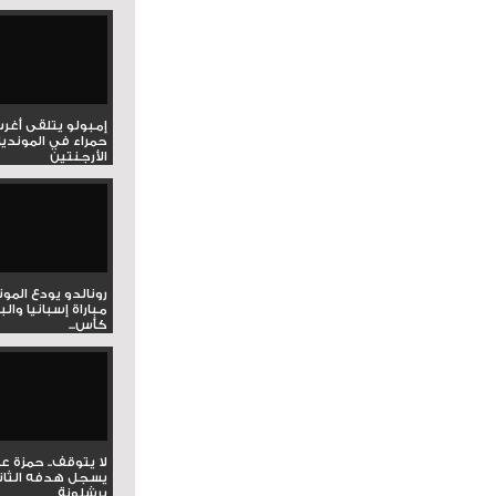
إمبولو يتلقى أغر
حمراء في المونديا
الأرجنتين
رونالدو يودع المو
مباراة إسبانيا وال
كأس...
لا يتوقف.. حمزة ع
يسجل هدفه الثان
برشلونة