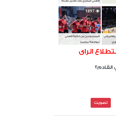
الأهلي المصري بعد تعديل تهنئة
بطل آسيا
1897
 والأفريقي
المستبعدين من قائمة الأهلي
وري
لمواجهة بيراميدز
تطلاع الراى
 القادم؟
تصويت