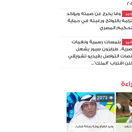
20
وفا يخرج عن صمته ويؤكد
بر
تزامه باللوائح ورغبته في حماية
تحكيم المصري
بلمسات رسمية ونغمات
بر
رية.. طرابزون سبور يشعل
صات التواصل بفيديو تشويقي
لن اقتراب "الملك"...
اءة
2073
دز بعد
وليد الفراج يوجه رسالة شكر لـ