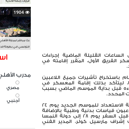
قرارات رابطة الأندية
1904
بث مباشر لمباراة الأهلي
التونسي في بطولة الد
الأفريقي BAL
 الساعات القليلة الماضية إجراءات
اس
ر الفريق الأول، المُقرر إقامته في
مدرب الأهلي
ام باستخراج تأشيرات جميع اللاعبين
 ليتأكد بذلك إقامة المعسكر في
مصري
ءه قبل بداية الموسم الماضي بسبب
 المحدد.
أجنبي
ومن المُقرر أن يبدأ الأهلي مرحلة الاستعداد للموسم الجديد يوم 24
بون قياسات بدنية وطبية بالإضافة
لأداء تدريبات تأهيلية بالقاهرة، قبل السفر يوم 28 إلى دولة النمسا
شراف مارسيل كولر، المدير الفني