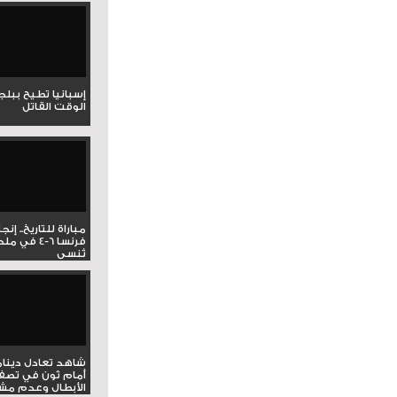
إسبانيا تطيح ببل
الوقت القاتل
مباراة للتاريخ.. إنج
فرنسا 6-4 ف
تُنسى
شاهد تعادل دينام
أمام ثون في تصف
الأبطال وعدم مشار