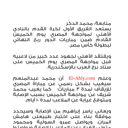
متابعة: محمد الدكر
يستعد الفريق الأول لكرة القدم بالنادي
الأهلي لمواجهة المصري يوم الخميس
القادم ضمن مباريات الدور ربع النهائي
لبطولة كأس مصر.
ويفتقد الأهلي لجهود عدد كبير من لاعبيه
قبل مواجهة المصري يوم الخميس على
ستاد برج العرب بالإسكندرية.
وعلم
El-Ahly.com
أن محمد عبدالمنعم
سيغيب بشكل رسمي عن مباراة المصري
للإيقاف لمدة 3 مباريات كما يغيب محمد
شريف عن مواجهة الخميس بسبب الإصابة
ومتوقع غيابه عن الملاعب لمدة 10 أيام.
ويعاني ياسر إبراهيم من الإصابة وسيحدد
موقفه بناءً على اختبار طبيعلى هامش
المران، ويواصل عمرو السولية ومحمود
متولي الغياب عن الملاعب للإصابة ويواصلوا