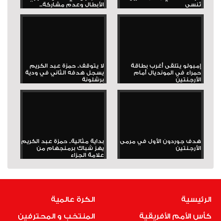
تُنسى
الأبطال وعدم مشاركة...
إمبولو يتلقى أغرب بطاقة
لا يتوقف.. حمزة عبد الكريم
حمراء في المونديال أمام
يسجل هدفه الثاني في ودية
الأرجنتين
برشلونة
هدف جوردون الأول في مرمى
بداية مثالية.. حمزة عبد الكريم
الأرجنتين
يهز شباك برمنجهام من
علامة الجزاء
الرئيسية
الكرة عالمية
كأس الأمم الأفريقية
المنتخب و المحترفين