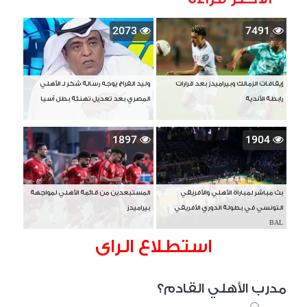
2073
7491
إيقافات الزمالك وبيراميدز بعد قرارات
وليد الفراج يوجه رسالة شكر لـ الأهلي
رابطة الأندية
المصري بعد تعديل تهنئة بطل آسيا
1897
1904
بث مباشر لمباراة الأهلي والأفريقي
المستبعدين من قائمة الأهلي لمواجهة
التونسي في بطولة الدوري الأفريقي
بيراميدز
BAL
استطلاع الراى
مدرب الأهلي القادم؟