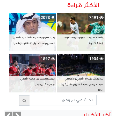
الأكثر قراءة
2073
7491
إيقافات الزمالك وبيراميدز بعد قرارات
وليد الفراج يوجه رسالة شكر لـ الأهلي
رابطة الأندية
المصري بعد تعديل تهنئة بطل آسيا
1897
1904
بث مباشر لمباراة الأهلي والأفريقي
المستبعدين من قائمة الأهلي
التونسي في بطولة الدوري الأفريقي
لمواجهة بيراميدز
BAL
آخر الأخبار