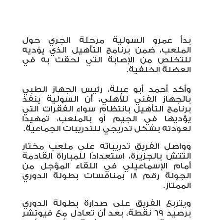
بدأ عمرو السولية مرحلة الجري حول
الملعب، ضمن برنامج التأهيل الذي يؤديه
للتخلص من الإصابة التي لحقت به في
العضلة الخلفية
.
وأكد أحمد أبو عبلة، رئيس الجهاز الطبي
بالجهاز الفني للأهلي، أن السولية ينفذ
برنامج التأهيل بانتظام سواء الفقرات التي
يؤديها في الجيم أو بالملعب، تمهيدًا
لعودته بشكل تدريجي للتدريبات الجماعية
.
وواصل الفريق تدريباته على ملعب مختار
التتش بالجزيرة، استعدادًا للمباراة القادمة
أمام الإسماعيلي في اللقاء المؤجل من
الجولة رقم 18 بمنافسات بطولة الدوري
الممتاز
.
ويتربع الفريق على صدارة بطولة الدوري
برصيد 69 نقطة، بعد أن تعادل مع فيوتشر