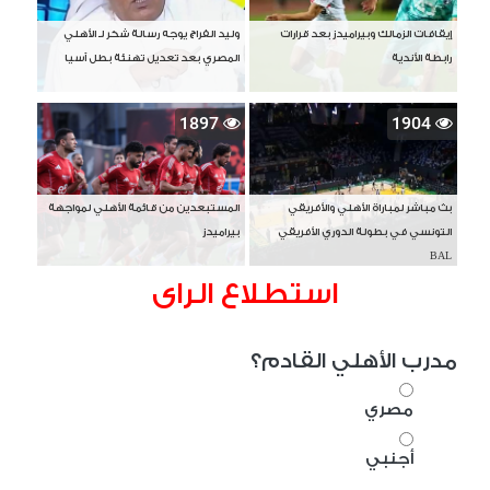
إيقافات الزمالك وبيراميدز بعد قرارات
وليد الفراج يوجه رسالة شكر لـ الأهلي
رابطة الأندية
المصري بعد تعديل تهنئة بطل آسيا
1897
1904
بث مباشر لمباراة الأهلي والأفريقي
المستبعدين من قائمة الأهلي لمواجهة
التونسي في بطولة الدوري الأفريقي
بيراميدز
BAL
استطلاع الراى
مدرب الأهلي القادم؟
مصري
أجنبي