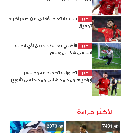
سبب ابتعاد الأهلي عن ضم أكرم
خبر
توفيق
الأهلي يعلنها: لا بيع لأي لاعب
خبر
أساسي هذا الموسم
تطورات تجديد عقود ياسر
خبر
إبراهيم ومحمد هاني ومصطفى شوبير
الأكثر قراءة
2073
7491