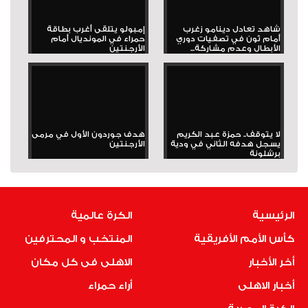
شاهد تعادل دينامو زغرب
إمبولو يتلقى أغرب بطاقة
أمام ثون في تصفيات دوري
حمراء في المونديال أمام
الأبطال وعدم مشاركة...
الأرجنتين
لا يتوقف.. حمزة عبد الكريم
هدف جوردون الأول في مرمى
يسجل هدفه الثاني في ودية
الأرجنتين
برشلونة
الرئيسية
الكرة عالمية
كأس الأمم الأفريقية
المنتخب و المحترفين
أخر الأخبار
الاهلى فى كل مكان
أخبار الاهلى
أراء حمراء