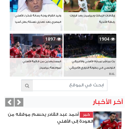
إيقافات الزمالك وبيراميدز بعد قرارات
وليد الفراج يوجه رسالة شكر لـ الأهلي
رابطة الأندية
المصري بعد تعديل تهنئة بطل آسيا
1897
1904
بث مباشر لمباراة الأهلي والأفريقي
المستبعدين من قائمة الأهلي
التونسي في بطولة الدوري الأفريقي
لمواجهة بيراميدز
BAL
آخر الأخبار
vious
Next
أحمد عبد القادر يحسم موقفه من
خبر
العودة إلى الأهلي