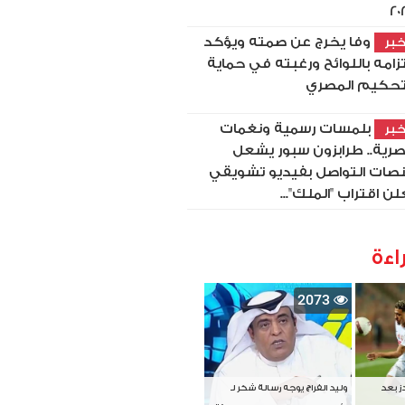
20
وفا يخرج عن صمته ويؤكد
بر
تزامه باللوائح ورغبته في حماية
تحكيم المصري
بلمسات رسمية ونغمات
بر
رية.. طرابزون سبور يشعل
صات التواصل بفيديو تشويقي
لن اقتراب "الملك"...
اءة
2073
دز بعد
وليد الفراج يوجه رسالة شكر لـ