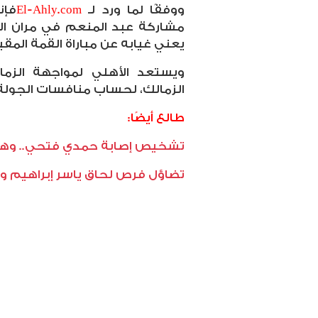
ووفقًا لما ورد لـ
El-Ahly.com
فإن
مشاركة عبد المنعم في مران الف
يعني غيابه عن مباراة القمة المقب
ويستعد الأهلي لمواجهة الزم
الزمالك، لحساب منافسات الجولة الـ 14 من الدوري ال
طالع أيضًا:
تشخيص إصابة حمدي فتحي.. وهل ي
تضاؤل فرص لحاق ياسر إبراهيم وال