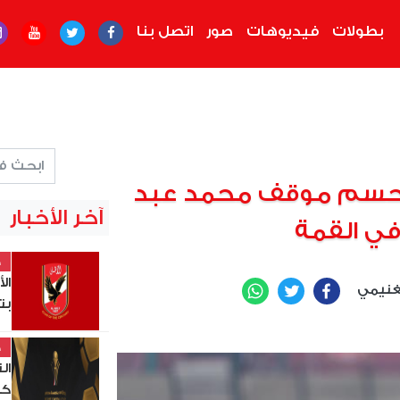
بطولات
فيديوهات
صور
اتصل بنا
 يحسم موقف محمد عبد
آخر الأخبار
في القمة
خ
ال
لغنيمي
WhatsApp
Twitter
Facebook
بت
خ
ال