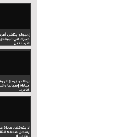
إمبولو يتلقى أغر
حمراء في المونديا
الأرجنتين
رونالدو يودع المو
مباراة إسبانيا وال
كأس...
لا يتوقف.. حمزة ع
يسجل هدفه الثان
برشلونة