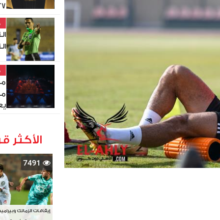
27
خ
ال
ال
خ
مص
من
يع
الأكثر قر
7491
إيقافات الزمالك وبيرامي