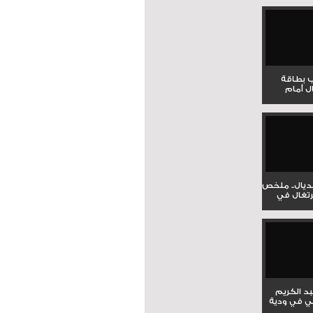
ب بطاقة
ل أمام
نديال.. ملخص
برتغال في
بد الكريم
ي في ودية