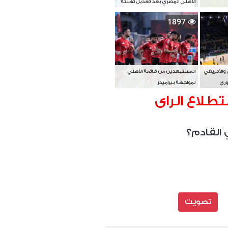
الأهلي المصري بعد تعديل تهنئة
بطل آسيا
1897
 والأفريقي
المستبعدين من قائمة الأهلي
وري
لمواجهة بيراميدز
تطلاع الراى
 القادم؟
تصويت