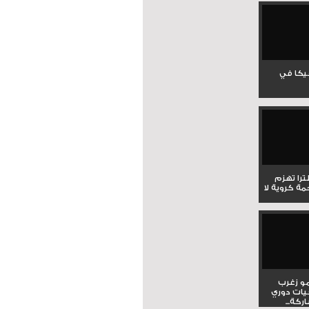
جيكا في
لترا تهزم
ي ملحمة كروية لا
و زغرب
يات دوري
كة...