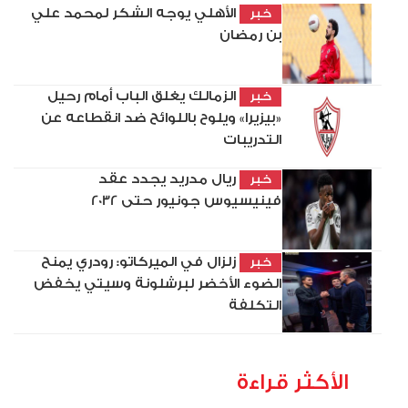
الأهلي يوجه الشكر لمحمد علي
خبر
بن رمضان
الزمالك يغلق الباب أمام رحيل
خبر
«بيزيرا» ويلوح باللوائح ضد انقطاعه عن
التدريبات
ريال مدريد يجدد عقد
خبر
فينيسيوس جونيور حتى 2032
زلزال في الميركاتو: رودري يمنح
خبر
الضوء الأخضر لبرشلونة وسيتي يخفض
التكلفة
الأكثر قراءة