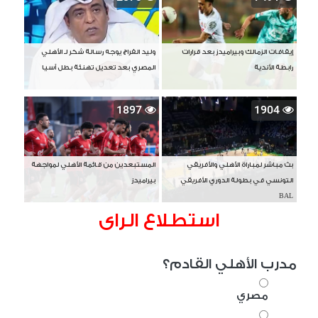
إيقافات الزمالك وبيراميدز بعد قرارات
وليد الفراج يوجه رسالة شكر لـ الأهلي
رابطة الأندية
المصري بعد تعديل تهنئة بطل آسيا
1897
1904
بث مباشر لمباراة الأهلي والأفريقي
المستبعدين من قائمة الأهلي لمواجهة
التونسي في بطولة الدوري الأفريقي
بيراميدز
BAL
استطلاع الراى
مدرب الأهلي القادم؟
مصري