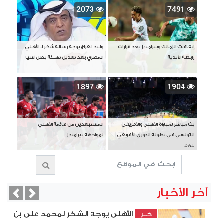
2073
7491
إيقافات الزمالك وبيراميدز بعد قرارات
وليد الفراج يوجه رسالة شكر لـ الأهلي
رابطة الأندية
المصري بعد تعديل تهنئة بطل آسيا
1897
1904
بث مباشر لمباراة الأهلي والأفريقي
المستبعدين من قائمة الأهلي
التونسي في بطولة الدوري الأفريقي
لمواجهة بيراميدز
BAL
آخر الأخبار
vious
Next
الأهلي يوجه الشكر لمحمد علي بن
خبر