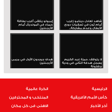
شاهد تعادل دينامو زغرب
إمبولو يتلقى أغرب بطاقة
أمام ثون في تصفيات دوري
حمراء في المونديال أمام
الأبطال وعدم مشاركة...
الأرجنتين
لا يتوقف.. حمزة عبد الكريم
هدف جوردون الأول في مرمى
يسجل هدفه الثاني في ودية
الأرجنتين
برشلونة
الرئيسية
الكرة عالمية
كأس الأمم الأفريقية
المنتخب و المحترفين
أخر الأخبار
الاهلى فى كل مكان