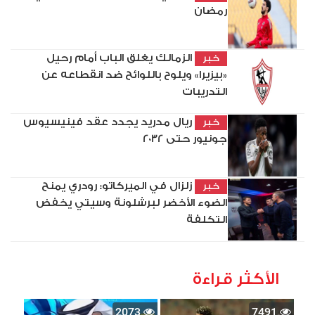
رمضان
الزمالك يغلق الباب أمام رحيل
خبر
«بيزيرا» ويلوح باللوائح ضد انقطاعه عن
التدريبات
ريال مدريد يجدد عقد فينيسيوس
خبر
جونيور حتى 2032
زلزال في الميركاتو: رودري يمنح
خبر
الضوء الأخضر لبرشلونة وسيتي يخفض
التكلفة
الأكثر قراءة
2073
7491