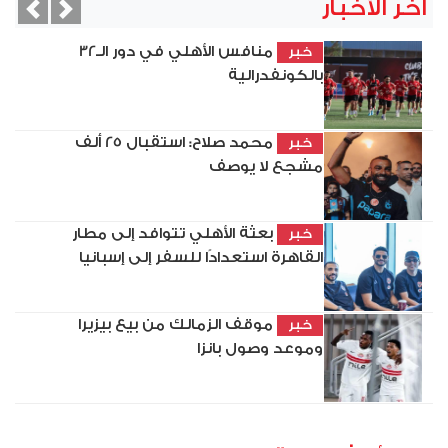
آخر الأخبار
vious
Next
منافس الأهلي في دور الـ32
خبر
بالكونفدرالية
محمد صلاح: استقبال 25 ألف
خبر
مشجع لا يوصف
بعثة الأهلي تتوافد إلى مطار
خبر
القاهرة استعدادًا للسفر إلى إسبانيا
موقف الزمالك من بيع بيزيرا
خبر
وموعد وصول بانزا