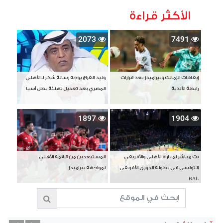
الأكثر قراءة
2073
7491
إيقافات الزمالك وبيراميدز بعد قرارات
وليد الفراج يوجه رسالة شكر لـ الأهلي
رابطة الأندية
المصري بعد تعديل تهنئة بطل آسيا
1897
1904
بث مباشر لمباراة الأهلي والأفريقي
المستبعدين من قائمة الأهلي
التونسي في بطولة الدوري الأفريقي
لمواجهة بيراميدز
BAL