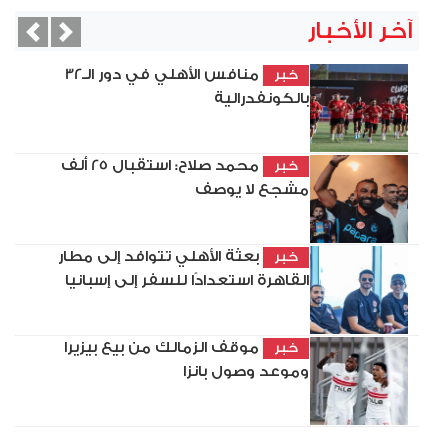
آخر الأخبار
vious
Next
منافس الأهلي في دور الـ32
خبر
بالكونفدرالية
محمد صلاح: استقبال 25 ألف
خبر
مشجع لا يوصف
بعثة الأهلي تتوافد إلى مطار
خبر
القاهرة استعدادًا للسفر إلى إسبانيا
موقف الزمالك من بيع بيزيرا
خبر
وموعد وصول بانزا