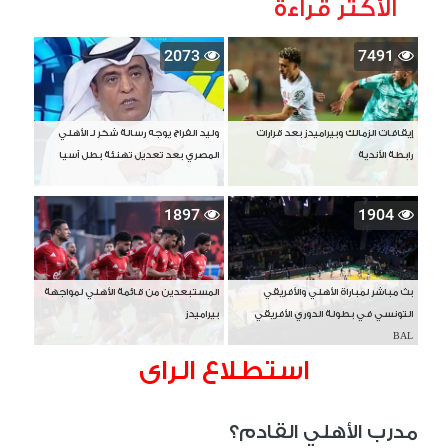
الأكثر قراءة
2073
7491
إيقافات الزمالك وبيراميدز بعد قرارات
وليد الفراج يوجه رسالة شكر لـ الأهلي
رابطة الأندية
المصري بعد تعديل تهنئة بطل آسيا
1897
1904
بث مباشر لمباراة الأهلي والأفريقي
المستبعدين من قائمة الأهلي لمواجهة
التونسي في بطولة الدوري الأفريقي
بيراميدز
BAL
استطلاع الراى
مدرب الأهلي القادم؟