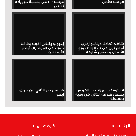
الوقت القاتل
فرنسا 6-4 في ملحمة كروية لا
تُنسى
شاهد تعادل دينامو زغرب
إمبولو يتلقى أغرب بطاقة
أمام ثون في تصفيات دوري
حمراء في المونديال أمام
الأبطال وعدم مشاركة...
الأرجنتين
لا يتوقف.. حمزة عبد الكريم
هدف مصر الثاني عن طريق
يسجل هدفه الثاني في ودية
زيكو
برشلونة
الرئيسية
الكرة عالمية