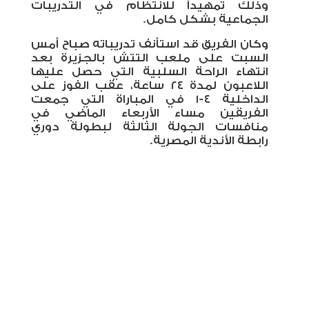
وذلك تمهيداً للانتظام في التدريبات
الجماعية بشكل كامل
.
وكان الفريق قد استأنف تدريباته صباح أمس
السبت على ملعب التتش بالجزيرة بعد
انتهاء الراحة السلبية التي حصل عليها
اللاعبون لمدة ٢٤ ساعة، عقب الفوز على
الداخلية ٤-١ في المباراة التي جمعت
الفريقين مساء الأربعاء الماضي في
منافسات الجولة الثالثة لبطولة دوري
رابطة الأندية المصرية.