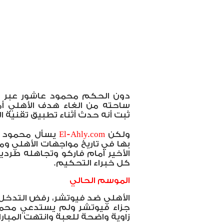
دون الحكم محمود عاشور عبر ح
ساحته من الغاء هدف الأهلي أما
ثبت أنه حدث أثناء تطبيق تقنية ال
ولكن
El-Ahly.com
يسأل محمود عا
بها في تاريخ مواجهات الأهلي ومح
الأخير أمام فاركو وتجاهله طر
كل خبراء التحكيم.
الموسم الحالي
الأهلي ضد فيوتشر، رفض التدخل
جزاء فيوتشر ولم يستدعي محمد
زاوية واضحة للعبة وانتهت المبارا