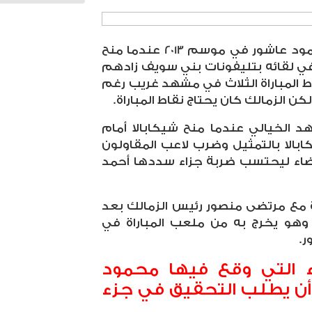
ويعود الجميع إلى ما قام به محمود عاشور في موسم 2013 عندما منح
ضائع في لقائه بتليفونات بني سويف زادهم
ط المباراة الثلاث في مشهد غريب رغم
كن الزمالك كان يحتاج نقاط المباراة.
الخيالي عندما منح شيكابالا أمام
ابالا بالتمثيل وضرب لاعب المقاولون
يضاء ليحتسب ضربة جزاء سددها أحمد
 مع مرتضى منصور رئيس الزمالك بعد
 وهو يخرج به من ملعب المباراة في
ر.
 التي وقع فيها محمود
أن يطلب التحقيق في جزء