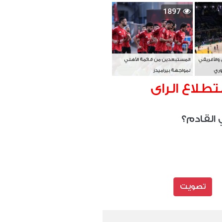
بطل آسيا
1897
 والأفريقي
المستبعدين من قائمة الأهلي
وري
لمواجهة بيراميدز
تطلاع الراى
 القادم؟
تصويت