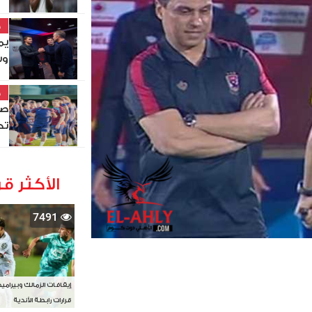
خ
يم
وس
خ
صل
تد
الأكثر قر
7491
إيقافات الزمالك وبيرامي
قرارات رابطة الأندية