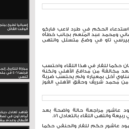
إسبانيا تطيح ببل
ستدعاء الحكم في طرد لاعب فاركو
الوقت القاتل
اني ومحمد عبد المنعم بجانب خطأه
بيرسي تاو في وضع متسلل وانتهى
ن حكما للفار في هذا اللقاء واحتسب
مباراة للتاريخ.. إنج
عد مخالفة من مدافع الأهلي ولكنه
فرنسا 6-4 ف
ناوي أخل بمعياره ولم يحتسب ضربة
تُنسى
 من محمد شريف وحقق الأهلي الفوز
ود عاشور مراجعة حالة واضحة بعد
شاهد تعادل دينام
يعة وانتهى اللقاء بالتعادل 1/1.
أمام ثون في تصف
الأبطال وعدم مشار
مود عاشور حكم للفار والحنفي حكما