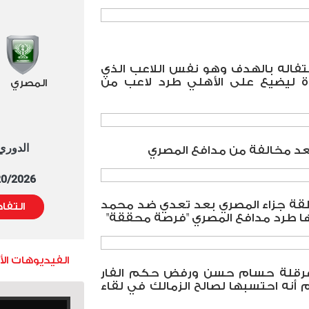
حتفاله بالهدف وهو نفس اللاعب الذي
اة ليضيع على الأهلي طرد لاعب من
المصري
الدوري العا
عد مخالفة من مدافع المصري
5/20/2026 التوقيت 
قة جزاء المصري بعد تعدي ضد محمد
التفا
 طرد مدافع المصري "فرصة محققة"
الفيديوهات ال
د عرقلة حسام حسن ورفض حكم الفار
أنه احتسبها لصالح الزمالك في لقاء