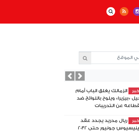
Previous
Next
الزمالك يغلق الباب أمام
بر
يل «بيزيرا» ويلوح باللوائح ضد
قطاعه عن التدريبات
ريال مدريد يجدد عقد
بر
نيسيوس جونيور حتى 2032