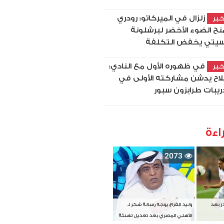
زلزال في الميركاتو: رودري
بر
نح الضوء الأخضر لبرشلونة
يتي يخفض التكلفة
في ظهوره الأول مع النادي:
بر
اح يدشن مشاركته الأولى في
ريبات طرابزون سبور
اءة
2073
دز بعد
وليد الفراج يوجه رسالة شكر لـ
الأهلي المصري بعد تعديل تهنئة