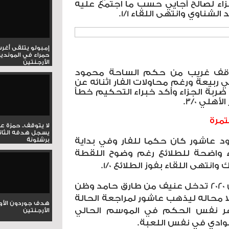
ء لصالح أجايي حسب ما اجتمع عليه
شناوي وانتهى اللقاء 1/1.
إمبولو يتلقى أغر
حمراء في المونديا
الأرجنتين
موقف غريب من حكم الساحة محمود
ربيعة ورغم محاولات الفار اثنائه عن
ب ضربة الجزاء وأكد خبراء التحكيم خطأ
هلي 3/0.
مرة
لا يتوقف.. حمزة ع
يسجل هدفه الثان
د عاشور كان حكما للفار وفي بداية
برشلونة
ء واضحة للطلائع رغم وضوح اللقطة
نتهى اللقاء بفوز الطلائع 1/0.
الزمالك ضد انبي، في 30 أغسطس 2020 تدخل عنيف من طارق حامد وظن
 محاله ليذهب عاشور لمراجعة الحالة
هدف جوردون الأو
هر نفس الحكم في الموسم الحالي
الأرجنتين
وادي في نفس اللعبة.