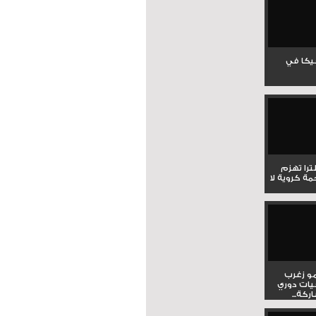
جيكا في
لترا تهزم
ي ملحمة كروية لا
و زغرب
يات دوري
كة...