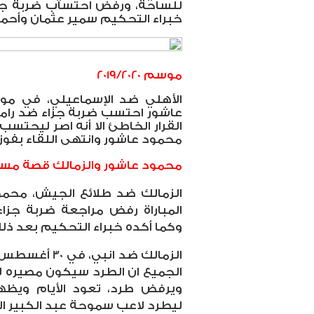
للساحة، ورفض احتساب ضربة جزا
خبراء التحكيم سمير عثمان وأحمد ال
موسم 2019/2020
الأهلي ضد الإسماعيلي، في 
عاشور احتسب ضربة جزاء ضد رامي 
القرار الخاطئ الا أنه اصر ليحتس
محمود عاشور وانتهى اللقاء بفوز الأ
محمود عاشور والزمالك قصة مست
الزمالك ضد طلائع الجيش، محمو
المباراة رفض مراجعة ضربة جزا
وكما أكده خبراء التحكيم بعد ذلك وا
الجميع ان الطرد سيكون مصيره لا
ويرفض طرد، تعود الأيام ويظ
ليطرد لاعب سموحة عبد الكبير ال