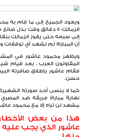
الزمالك 5 دقائق وقت بدل 
إلى سبعه حتى يفوز الزمالك بنقا
أن المباراة لم تشهد أي توقفات ول
ويظهر محمود عاشور في المشهد 
المقاولون العرب ، بعد قيام شيك
فقام عاشور بإطلاق صافرته الب
حسن.
كما لا ينسى أحد صورته الشهيرة
نهاية مباراة فريقه ضد المصري
مشهد لن تراه إلا مع محمود عاشو
هذا من بعض الأخطاء
عاشور الذي يجب عليه 
منها.