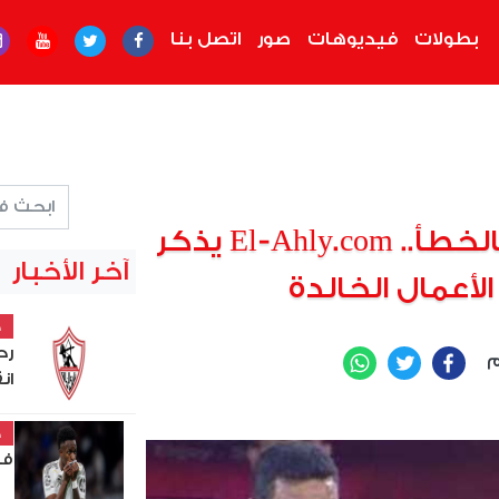
بطولات
فيديوهات
صور
اتصل بنا
بعد ترحيبه بالاعتراف بالخطأ.. El-Ahly.com يذكر
آخر الأخبار
أعمال الخالدة
خ
رح
م
WhatsApp
Twitter
Facebook
ان
خ
في