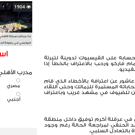
1904
بث مباشر لمباراة الأهلي
التونسي في بطولة الد
الأفريقي BAL
اس
سابه على الفيسبوك تدوينة لتبرئة
م فاركو ورحب بالاعتراف بالخطأ إذا
فيديو.
مدرب الأهلي
شور عن اعترافه بالأخطاء الذي قام
مصري
اباته المستمرة للزمالك وحتى اللقاء
دين للضيوف في مشهد غريب وباعتراف
أجنبي
 في عرقلة أكرم توفيق داخل منطقة
 الحنفي لمراجعة الحالة رغم وجود
ة بالتعادل السلبي.