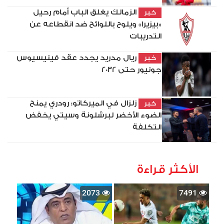
الزمالك يغلق الباب أمام رحيل
خبر
«بيزيرا» ويلوح باللوائح ضد انقطاعه عن
التدريبات
ريال مدريد يجدد عقد فينيسيوس
خبر
جونيور حتى 2032
زلزال في الميركاتو: رودري يمنح
خبر
الضوء الأخضر لبرشلونة وسيتي يخفض
التكلفة
الأكثر قراءة
2073
7491