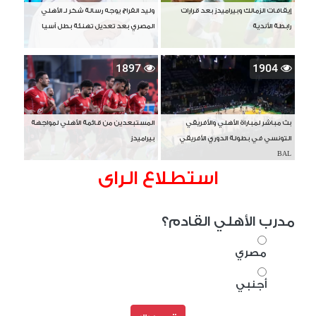
إيقافات الزمالك وبيراميدز بعد قرارات
وليد الفراج يوجه رسالة شكر لـ الأهلي
رابطة الأندية
المصري بعد تعديل تهنئة بطل آسيا
1897
1904
بث مباشر لمباراة الأهلي والأفريقي
المستبعدين من قائمة الأهلي لمواجهة
التونسي في بطولة الدوري الأفريقي
بيراميدز
BAL
استطلاع الراى
مدرب الأهلي القادم؟
مصري
أجنبي