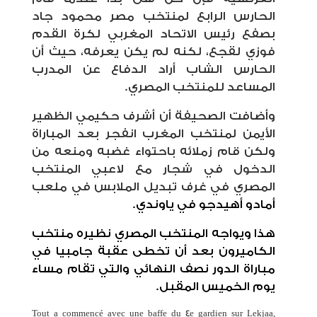
الحارس الرابع لمنتخب مصر محمود جاد
بصفع رئيس الاتحاد المغربي لكرة القدم
فوزي لقجع، لكنه لم يكن يعرفه، حيث أن
الحارس الشاب أراد الدفاع عن المدرب
المساعد للمنتخب المصري.
وأضافت الصحيفة أن أشرف حكيمي الظهير
الأيمن لمنتخب المغرب انفجر بعد المباراة
ولكن قام زملائه باحتواء غضبه ومنعه من
الدخول في شجار مع لاعبي المنتخب
المصري في غرف تبديل الملابس في ملعب
أمادو أهيدجو في ياوندي.
هذا ويواجه المنتخب المصري نظيره منتخب
الكاميرون بعد أن تخطى عقبة جامبيا في
مباراة الدور نصف النهائي والتي تقام مساء
يوم الخميس المقبل.
Tout a commencé avec une baffe du 4e gardien sur Lekjaa,