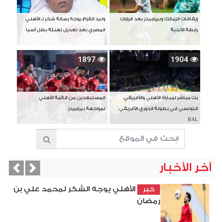
إيقافات الزمالك وبيراميدز بعد قرارات
وليد الفراج يوجه رسالة شكر لـ الأهلي
رابطة الأندية
المصري بعد تعديل تهنئة بطل آسيا
1897
1904
بث مباشر لمباراة الأهلي والأفريقي
المستبعدين من قائمة الأهلي
التونسي في بطولة الدوري الأفريقي
لمواجهة بيراميدز
BAL
آخر الأخبار
vious
Next
الأهلي يوجه الشكر لمحمد علي بن
خبر
رمضان