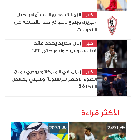
الزمالك يغلق الباب أمام رحيل
خبر
«بيزيرا» ويلوح باللوائح ضد انقطاعه عن
التدريبات
ريال مدريد يجدد عقد
خبر
فينيسيوس جونيور حتى 2032
زلزال في الميركاتو: رودري يمنح
خبر
الضوء الأخضر لبرشلونة وسيتي يخفض
التكلفة
الأكثر قراءة
2073
7491