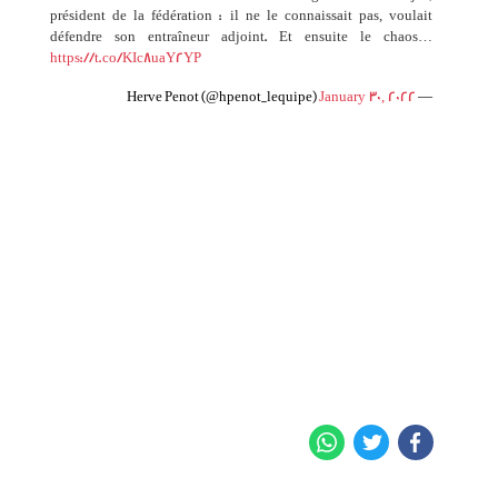
président de la fédération : il ne le connaissait pas, voulait
défendre son entraîneur adjoint. Et ensuite le chaos…
https://t.co/KIc8uaY2YP
January 30, 2022
— Herve Penot (@hpenot_lequipe)
WhatsApp
Twitter
Facebook