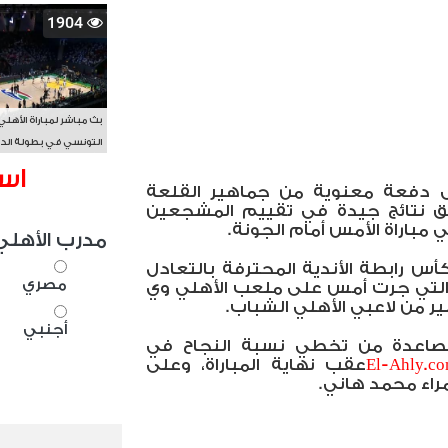
1904
بث مباشر لمباراة الأهلي
التونسي في بطولة الد
الأفريقي BAL
اس
ى دفعة معنوية من جماهير القلعة
يق نتائج جيدة في تقييم المشجعين
باراة الأمس أمام الجونة.
مدرب الأهلي
س رابطة الأندية المحترفة بالتعادل
مصري
ة التي جرت أمس على ملعب الأهلي وي
 من لاعبي الأهلي الشباب.
أجنبي
صاعدة من تخطي نسبة النجاح في
El-Ahly.c
عقب نهاية المباراة، وعلى
راء محمد هاني.