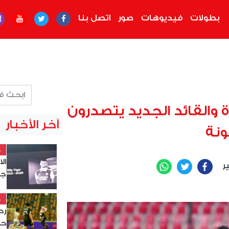
بطولات
فيديوهات
صور
اتصل بنا
والقائد الجديد يتصدرون
آخر الأخبار
ونة
خ
ال
ير
WhatsApp
Twitter
Facebook
جد
خ
حس