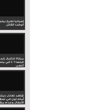
إسبانيا تطيح ببل
الوقت القاتل
مباراة للتاريخ.. إنج
فرنسا 6-4 ف
تُنسى
شاهد تعادل دينام
أمام ثون في تصف
الأبطال وعدم مشار