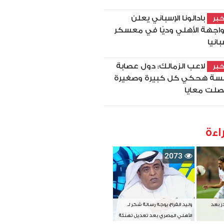
بادالونا الإسباني يعلن
بر
اجهة الأهلي وديًا في معسكر
بانيا
لاعب الزمالك: دول عصابة
بر
سة هحكي كل كبيرة وصغيرة
لت معايا
اءة
2073
دز بعد
وليد الفراج يوجه رسالة شكر لـ
الأهلي المصري بعد تعديل تهنئة