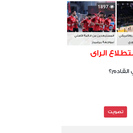
بطل آسيا
1897
 والأفريقي
المستبعدين من قائمة الأهلي
وري
لمواجهة بيراميدز
تطلاع الراى
 القادم؟
تصويت