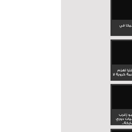
جيكا في
لترا تهزم
ي ملحمة كروية لا
و زغرب
يات دوري
كة...