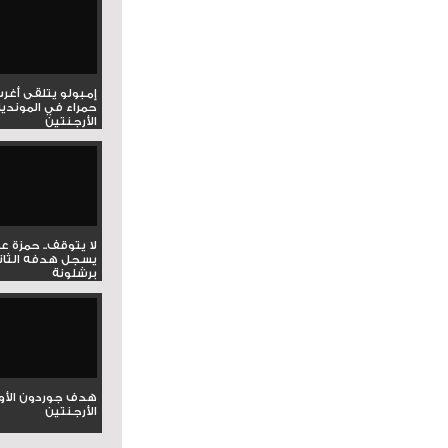
إمبولو يتلقى أغر
حمراء في المونديا
الأرجنتين
لا يتوقف.. حمزة ع
يسجل هدفه الثان
برشلونة
هدف جوردون الأو
الأرجنتين