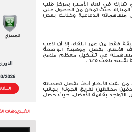
ذي شارك في لقاء الأمس بمركز قلب
 المباراة، حيث تمكن من الحصول على
ت بلغت 6.54، بفضل مساهماته الدفاعية وكذلك بعض
المصري
اركته في حوالي 60 دقيقة فقط من عمر اللقاء، إلا أن لاعب
 الأنظار، بفضل موهبته الواضحة
 ومساهمته في تشكيل معظم ملامح
ييم بلغت 6.25 .
الدوري العا
5/20/2026 التوقيت 
ن لفت الأنظار أيضًا بفضل تصدياته
التفا
دفين محققين لفريق الجونة، بجانب
في التواجد بقائمة الأفضل، حيث حصل
الفيديوهات ال