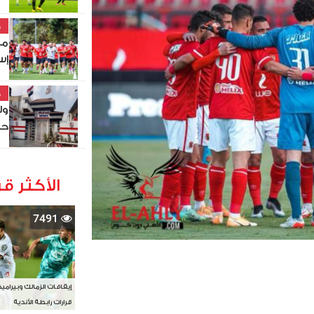
خ
مو
إس
خ
ول
حص
الأكثر قر
7491
إيقافات الزمالك وبيرامي
قرارات رابطة الأندية