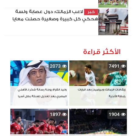
لاعب الزمالك: دول عصابة ولسة
خبر
هحكي كل كبيرة وصغيرة حصلت معايا
الأكثر قراءة
2073
7491
إيقافات الزمالك وبيراميدز بعد قرارات
وليد الفراج يوجه رسالة شكر لـ الأهلي
رابطة الأندية
المصري بعد تعديل تهنئة بطل آسيا
1897
1904