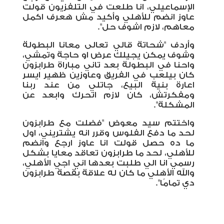
الإسماعيلي، انا طلعت في التلفزيون قولت
عاوز انضم للأهلي وأكيد مش هعرف اكمل
معاهم، لازم اشوف حل".
وأردف "شحاتة قالي تعالى معانا البطولة
وشوف يمكن يجيلك عرض او حاجة وتمشي،
واحنا في البطولة بعد تاني مباراة طرابزون
كان بيلعب في الفريق وعاوزين ظهير ايسر
اعارة بنية البيع، جاتلي من عند ربنا
ومفكرتش، كان لازم اتحرك وابعد عن
المشكلة".
واختتم سيد معوض "فضلت مع طرابزون
لحد ما دفع الفلوس وقرر انه يشتريني، اول
ما ده حصل قولت انا عاوز ارجع وانضم
للأهلي، لحد ما طرابزون تعاقد معايا بشكل
رسمي انا الي طلبت بعدها اني اجي الأهلي،
والله الأهلي ما كان له علاقة بقصة طرابزون
دي تمامًا".