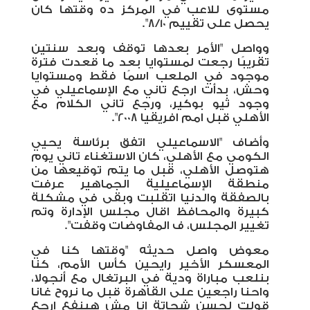
مستوى للاعب في المركز ده وقتها كان
يحصل على تقييم 8/10".
وواصل "الأمر بعدها توقف وبعد سنتين
تقريبًا رجعت لمستوايا بعد ما قعدت فترة
موجود في الملعب اسمًا فقط ومستوايا
وحش، بدأت ارجع تاني مع الإسماعيلي في
وجود ثيو بوكير، ورجع تاني الكلام مع
الأهلي قبل امم افريقيا 2008".
وأضاف "الاسماعيلي اتفق برئاسة يحيي
الكومي مع الأهلي، كان الاستغناء تاني يوم
هتوصل الأهلي، قبل ما يتم توقيعها من
منطقة الإسماعيلية الجماهير عرفت
بالصفقة والدنيا اتقلبت وبقى في مشكلة
كبيرة والمحافظ اقال مجلس الإدارة وتم
تغيير المجلس، ف المفاوضات وقفت".
معوض واصل حديثه "وقتها كنا في
المعسكر الأخير رايحين كأس الأمم، كنا
بنلعب مباراة ودية في البرتغال مع أنجولا،
واحنا راجعين على القاهرة قبل ما نروح غانا
قولت لحسن شحاتة انا مش هينفع ارجع