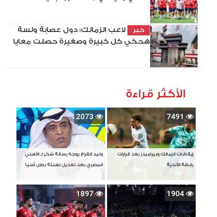
لاعب الزمالك: دول عصابة ولسة
خبر
هحكي كل كبيرة وصغيرة حصلت معايا
الأكثر قراءة
2073
7491
إيقافات الزمالك وبيراميدز بعد قرارات
وليد الفراج يوجه رسالة شكر لـ الأهلي
رابطة الأندية
المصري بعد تعديل تهنئة بطل آسيا
1897
1904