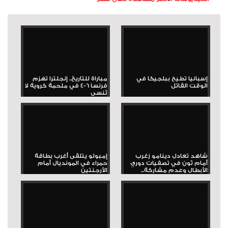
إسبانيا تطيح ببلجيكا في
مباراة للتاريخ.. إنجلترا تهزم
الوقت القاتل
فرنسا 6-4 في ملحمة كروية لا
تُنسى
شاهد تعادل دينامو زغرب
إمبولو يتلقى أغرب بطاقة
أمام ثون في تصفيات دوري
حمراء في المونديال أمام
الأبطال وعدم مشاركة...
الأرجنتين