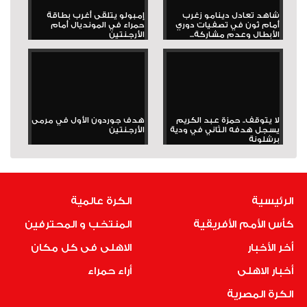
شاهد تعادل دينامو زغرب
إمبولو يتلقى أغرب بطاقة
أمام ثون في تصفيات دوري
حمراء في المونديال أمام
الأبطال وعدم مشاركة...
الأرجنتين
لا يتوقف.. حمزة عبد الكريم
هدف جوردون الأول في مرمى
يسجل هدفه الثاني في ودية
الأرجنتين
برشلونة
الرئيسية
الكرة عالمية
كأس الأمم الأفريقية
المنتخب و المحترفين
أخر الأخبار
الاهلى فى كل مكان
أخبار الاهلى
أراء حمراء
الكرة المصرية