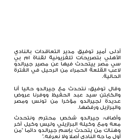
أدلى أمير توفيق مدير التعاقدات بالنادي
الأهلي بتصريحات تلفزيونية لقناة ام بي
سي مصر ييتحدث فيها عن مصير جيرالدو
لاعب القلعة الحمراء من الرحيل في الفترة
الحالية
.
وقال توفيق: نتحدث مع جيرالدو حاليا أنا
والكابتن سيد عبد الحفيظ ووفرنا عروض
عديدة لجيرالدو مؤخرا من تونس ومصر
والبرازيل ورفضها
.
وأضاف: جيرالدو شخص محترم ونتحدث
معه ومع وكيله البرازيلي وليس وكيل آخر
وهناك من يتحدث بإسم جيرالدو دائما "من
أول ما جه النادي أصلا ولا نعرفه
".