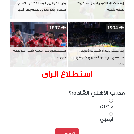
إيقافات الزمالك وبيراميدز بعد قرارات
وليد الفراج يوجه رسالة شكر لـ الأهلي
رابطة الأندية
المصري بعد تعديل تهنئة بطل آسيا
1897
1904
بث مباشر لمباراة الأهلي والأفريقي
المستبعدين من قائمة الأهلي لمواجهة
التونسي في بطولة الدوري الأفريقي
بيراميدز
BAL
استطلاع الراى
مدرب الأهلي القادم؟
مصري
أجنبي
تصويت