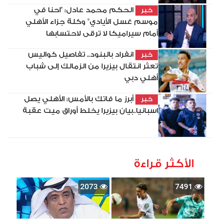
الحكم محمد عادل: "احنا في
خبر
موسم غسل الأيادي" وكلة جزاء الأهلي
أمام سيراميكا لا ترقى لاحتسابها
انفراد بالبنود.. تفاصيل كواليس
خبر
تعثر انتقال بيزيرا من الزمالك إلى شباب
أهلي دبي
أبرز ما فاتك بالأمس: الأهلي يصل
خبر
اسبانيا..بيان بيزيرا يخلط أوراق ميت عقبة
الأكثر قراءة
2073
7491