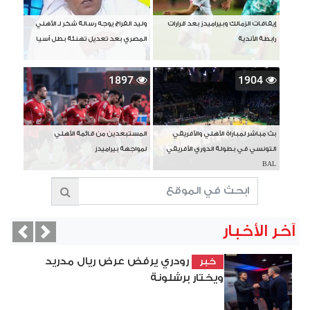
إيقافات الزمالك وبيراميدز بعد قرارات
وليد الفراج يوجه رسالة شكر لـ الأهلي
رابطة الأندية
المصري بعد تعديل تهنئة بطل آسيا
1897
1904
بث مباشر لمباراة الأهلي والأفريقي
المستبعدين من قائمة الأهلي
التونسي في بطولة الدوري الأفريقي
لمواجهة بيراميدز
BAL
آخر الأخبار
vious
Next
رودري يرفض عرض ريال مدريد
خبر
ويختار برشلونة