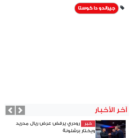
جيرالدو دا كوستا
آخر الأخبار
vious
Next
رودري يرفض عرض ريال مدريد
خبر
ويختار برشلونة