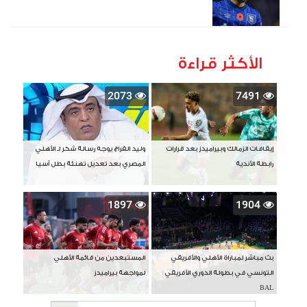
الأكثر قراءة
2073
7491
إيقافات الزمالك وبيراميدز بعد قرارات
وليد الفراج يوجه رسالة شكر لـ الأهلي
رابطة الأندية
المصري بعد تعديل تهنئة بطل آسيا
1897
1904
بث مباشر لمباراة الأهلي والأفريقي
المستبعدين من قائمة الأهلي
التونسي في بطولة الدوري الأفريقي
لمواجهة بيراميدز
BAL