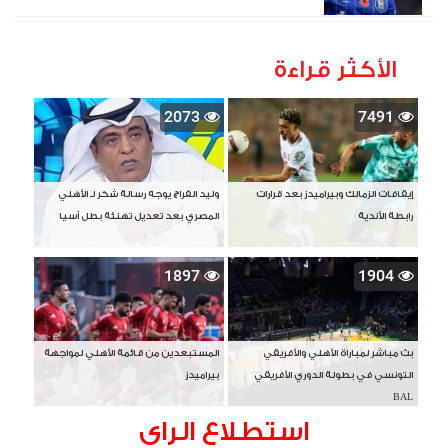
الأكثر قراءة
2073
7491
إيقافات الزمالك وبيراميدز بعد قرارات
وليد الفراج يوجه رسالة شكر لـ الأهلي
رابطة الأندية
المصري بعد تعديل تهنئة بطل آسيا
1897
1904
بث مباشر لمباراة الأهلي والأفريقي
المستبعدين من قائمة الأهلي لمواجهة
التونسي في بطولة الدوري الأفريقي
بيراميدز
BAL
استطلاع الراى