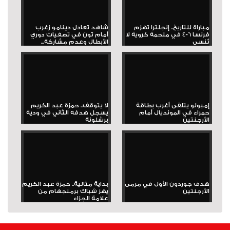
مباراة للتاريخ.. إنجلترا تهزم
شاهد تعادل دينامو زغرب
فرنسا 6-4 في ملحمة كروية لا
أمام ثون في تصفيات دوري
تُنسى
الأبطال وعدم مشاركة...
إمبولو يتلقى أغرب بطاقة
لا يتوقف.. حمزة عبد الكريم
حمراء في المونديال أمام
يسجل هدفه الثاني في ودية
الأرجنتين
برشلونة
هدف جوردون الأول في مرمى
بداية مثالية.. حمزة عبد الكريم
الأرجنتين
يهز شباك برمنجهام من
علامة الجزاء