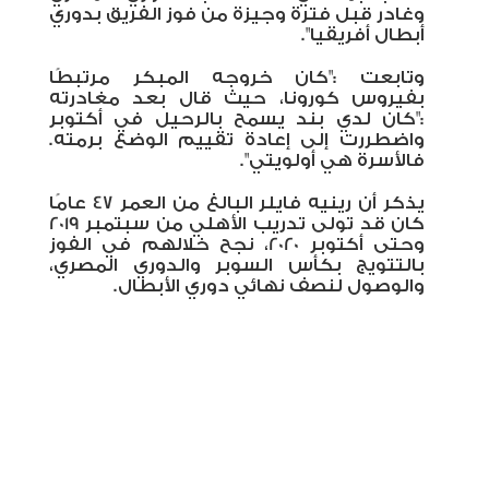
وغادر قبل فترة وجيزة من فوز الفريق بدوري
أبطال أفريقيا".
وتابعت :"كان خروجه المبكر مرتبطًا
بفيروس كورونا، حيث قال بعد مغادرته
:"كان لدي بند يسمح بالرحيل في أكتوبر
واضطررت إلى إعادة تقييم الوضع برمته.
فالأسرة هي أولويتي".
يذكر أن رينيه فايلر البالغ من العمر 47 عامًا
كان قد تولى تدريب الأهلي من سبتمبر 2019
وحتى أكتوبر 2020، نجح خلالهم في الفوز
بالتتويج بكأس السوبر والدوري المصري،
والوصول لنصف نهائي دوري الأبطال.