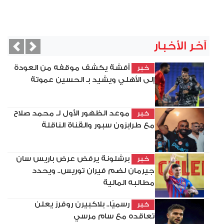
آخر الأخبار
vious
Next
أفشة يكشف موقفه من العودة
خبر
إلى الأهلي ويشيد بـ الحسين عموتة
موعد الظهور الأول لـ محمد صلاح
خبر
مع طرابزون سبور والقناة الناقلة
برشلونة يرفض عرض باريس سان
خبر
جيرمان لضم فيران توريس.. ويحدد
مطالبه المالية
رسميًا.. بلاكبيرن روفرز يعلن
خبر
تعاقده مع سام مرسي