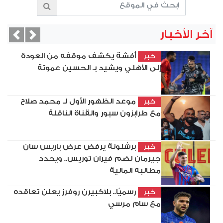
آخر الأخبار
vious
Next
أفشة يكشف موقفه من العودة
خبر
إلى الأهلي ويشيد بـ الحسين عموتة
موعد الظهور الأول لـ محمد صلاح
خبر
مع طرابزون سبور والقناة الناقلة
برشلونة يرفض عرض باريس سان
خبر
جيرمان لضم فيران توريس.. ويحدد
مطالبه المالية
رسميًا.. بلاكبيرن روفرز يعلن تعاقده
خبر
مع سام مرسي