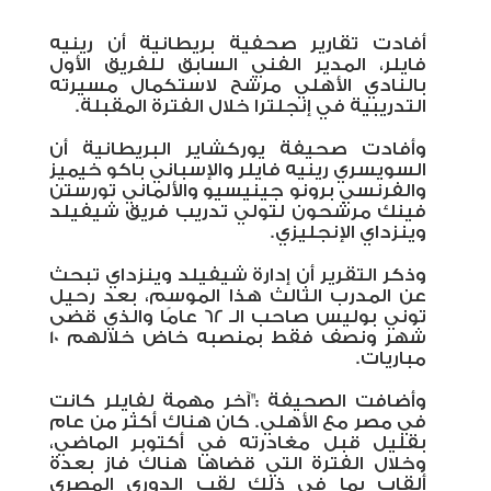
أفادت تقارير صحفية بريطانية أن رينيه
فايلر، المدير الفني السابق للفريق الأول
بالنادي الأهلي مرشح لاستكمال مسيرته
التدريبية في إنجلترا خلال الفترة المقبلة.
وأفادت صحيفة يوركشاير البريطانية أن
السويسري رينيه فايلر والإسباني باكو خيميز
والفرنسي برونو جينيسيو والألماني تورستن
فينك مرشحون لتولي تدريب فريق شيفيلد
وينزداي الإنجليزي.
وذكر التقرير أن إدارة شيفيلد وينزداي تبحث
عن المدرب الثالث هذا الموسم، بعد رحيل
توني بوليس صاحب الـ 62 عامًا والذي قضى
شهر ونصف فقط بمنصبه خاض خلالهم 10
مباريات.
وأضافت الصحيفة :"آخر مهمة لفايلر كانت
في مصر مع الأهلي. كان هناك أكثر من عام
بقليل قبل مغادرته في أكتوبر الماضي،
وخلال الفترة التي قضاها هناك فاز بعدة
ألقاب بما في ذلك لقب الدوري المصري