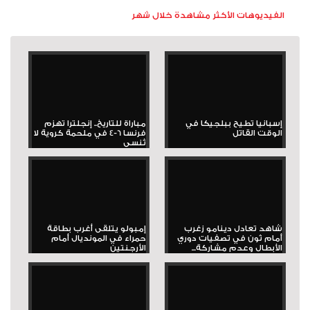
الفيديوهات الأكثر مشاهدة خلال شهر
إسبانيا تطيح ببلجيكا في
مباراة للتاريخ.. إنجلترا تهزم
الوقت القاتل
فرنسا 6-4 في ملحمة كروية لا
تُنسى
شاهد تعادل دينامو زغرب
إمبولو يتلقى أغرب بطاقة
أمام ثون في تصفيات دوري
حمراء في المونديال أمام
الأبطال وعدم مشاركة...
الأرجنتين