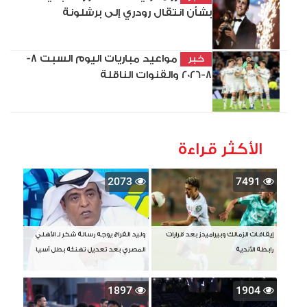
بشأن انتقال رودري إلى برشلونة
مواعيد مباريات اليوم السبت 8-
خبر
8-2026 والقنوات الناقلة
الأكثر قراءة
2073
7491
إيقافات الزمالك وبيراميدز بعد قرارات
وليد الفراج يوجه رسالة شكر لـ الأهلي
رابطة الأندية
المصري بعد تعديل تهنئة بطل آسيا
1897
1904