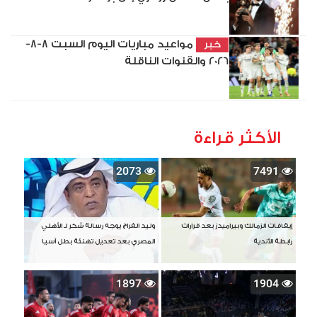
مواعيد مباريات اليوم السبت 8-8-
خبر
2026 والقنوات الناقلة
الأكثر قراءة
2073
7491
إيقافات الزمالك وبيراميدز بعد قرارات
وليد الفراج يوجه رسالة شكر لـ الأهلي
رابطة الأندية
المصري بعد تعديل تهنئة بطل آسيا
1897
1904