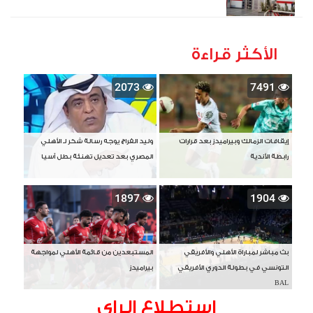
الأكثر قراءة
2073
7491
إيقافات الزمالك وبيراميدز بعد قرارات
وليد الفراج يوجه رسالة شكر لـ الأهلي
رابطة الأندية
المصري بعد تعديل تهنئة بطل آسيا
1897
1904
بث مباشر لمباراة الأهلي والأفريقي
المستبعدين من قائمة الأهلي لمواجهة
التونسي في بطولة الدوري الأفريقي
بيراميدز
BAL
استطلاع الراى