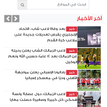
آخر الأخبار
vious
Next
بعد وفاة لاعب شاب.. الاتحاد
خبر
الإنجليزي يفرض تعديلات جديدة على
ملاعب كرة القدم
لاعب الزمالك الشاب يعلن رحيله
خبر
عن الزمالك بعد 14 عامًا: حسبي الله ونعم
الوكيل
بادالونا الإسباني يعلن مواجهة
خبر
الأهلي وديًا في معسكر إسبانيا
لاعب الزمالك: دول عصابة ولسة
خبر
هحكي كل كبيرة وصغيرة حصلت معايا