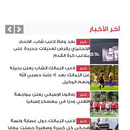
آخر الأخبار
vious
Next
بعد وفاة لاعب شاب.. الاتحاد
خبر
الإنجليزي يفرض تعديلات جديدة على
ملاعب كرة القدم
لاعب الزمالك الشاب يعلن رحيله
خبر
عن الزمالك بعد 14 عامًا: حسبي الله
ونعم الوكيل
بادالونا الإسباني يعلن مواجهة
خبر
الأهلي وديًا في معسكر إسبانيا
لاعب الزمالك: دول عصابة ولسة
خبر
هحكي كل كبيرة وصغيرة حصلت معايا