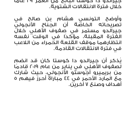
جيرالدو دا كوستا البالغ من العمر 29 عامًا
خلال فترة الانتقالات الشتوية.
وأوضح التونسي هشام بن صالح في
تصريحاته الخاصة أن الجناح الأنجولي
جيرالدو مستمر في صفوف الأهلي خلال
الفترة المقبلة، مؤكدًا في الوقت نفسه
انتظارهما موقف القلعة الحمراء من اللاعب
في فترة الانتقالات القادمة.
يُذكر أن جيرالدو دا كوستا كان قد انضم
لصفوف الأهلي في يناير من عام 2019 قادمًا
من بريميرو أجوستو الأنجولي، حيث شارك
مع المارد الأحمر في 44 مباراة أحرز فيهم 5
أهداف وصنع 7 آخرين.