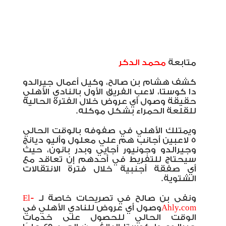
متابعة
محمد الدكر
كشف هشام بن صالح، وكيل أعمال جيرالدو
دا كوستا، لاعب الفريق الأول بالنادي الأهلي
حقيقة وصول أي عروض خلال الفترة الحالية
للقلعة الحمراء بشكل موكله.
ويمتلك الأهلي في صفوفه بالوقت الحالي
5 لاعبين أجانب هم علي معلول وأليو ديانج
وجيرالدو وجونيور أجايي وبدر بانون، حيث
سيحتاج للتفريط في أحدهم إن تعاقد مع
أي صفقة أجنبية خلال فترة الانتقالات
الشتوية.
ونفى بن صالح في تصريحات خاصة لـ
El-
Ahly.com
وصول أي عروض للنادي الأهلي في
الوقت الحالي للحصول على خدمات