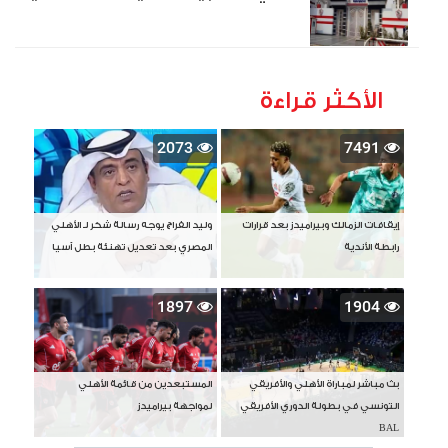
الأكثر قراءة
2073
7491
إيقافات الزمالك وبيراميدز بعد قرارات
وليد الفراج يوجه رسالة شكر لـ الأهلي
رابطة الأندية
المصري بعد تعديل تهنئة بطل آسيا
1897
1904
بث مباشر لمباراة الأهلي والأفريقي
المستبعدين من قائمة الأهلي
التونسي في بطولة الدوري الأفريقي
لمواجهة بيراميدز
BAL