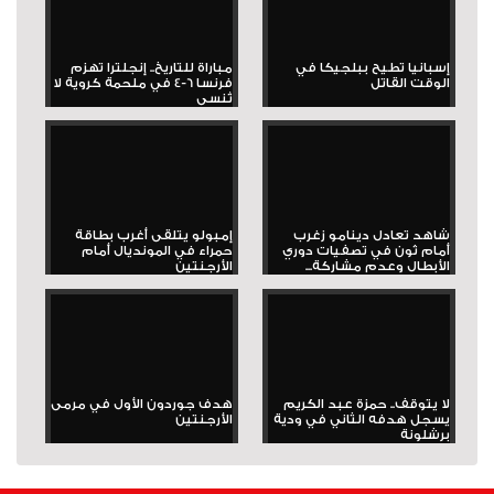
إسبانيا تطيح ببلجيكا في
مباراة للتاريخ.. إنجلترا تهزم
الوقت القاتل
فرنسا 6-4 في ملحمة كروية لا
تُنسى
شاهد تعادل دينامو زغرب
إمبولو يتلقى أغرب بطاقة
أمام ثون في تصفيات دوري
حمراء في المونديال أمام
الأبطال وعدم مشاركة...
الأرجنتين
لا يتوقف.. حمزة عبد الكريم
هدف جوردون الأول في مرمى
يسجل هدفه الثاني في ودية
الأرجنتين
برشلونة