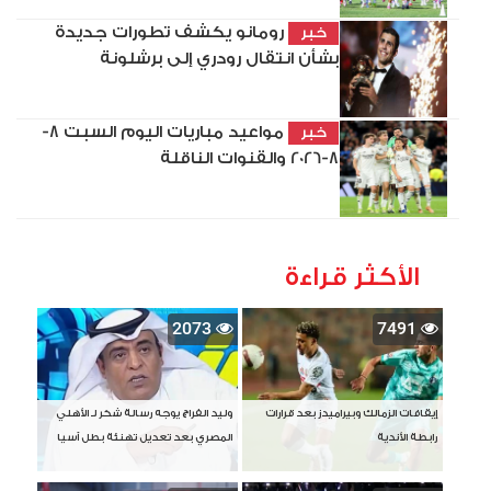
رومانو يكشف تطورات جديدة
خبر
بشأن انتقال رودري إلى برشلونة
مواعيد مباريات اليوم السبت 8-
خبر
8-2026 والقنوات الناقلة
الأكثر قراءة
2073
7491
إيقافات الزمالك وبيراميدز بعد قرارات
وليد الفراج يوجه رسالة شكر لـ الأهلي
رابطة الأندية
المصري بعد تعديل تهنئة بطل آسيا