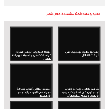
الفيديوهات الأكثر مشاهدة خلال شهر
إسبانيا تطيح ببلجيكا في
مباراة للتاريخ.. إنجلترا تهزم
الوقت القاتل
فرنسا 6-4 في ملحمة كروية لا
تُنسى
شاهد تعادل دينامو زغرب
إمبولو يتلقى أغرب بطاقة
أمام ثون في تصفيات دوري
حمراء في المونديال أمام
الأبطال وعدم مشاركة...
الأرجنتين