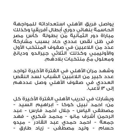
يواصل فريق الأهلي استعداداته للمواجهة
الحاسمة بنهائي دوري أبطال أفريقيا وكذلك
مباراة دور الثمانية من بطولة
كأس مصر
في ظل نقص عددي حاد بسبب مشاركة
عدد من اللاعبين في صفوف المنتخب الأول
والأوليمبي وكذلك الثلاثي جيرالدو وديانج
ومعلول مع منتخبات بلادهم.
وشهد مران الأهلي في الفترة الأخيرة تواجد
عدد كبير من اللاعبين الشباب لسد النقص
العددي في صفوف الأهلي وصل عددهم
إلى 13 لاعب.
ويشارك في تدريب الأهلي الفترة الأخيرة كل
من: احمد نبيل كوكا
- ابراهيم السيد -
مصطفى الياس - جلال احمد فارس - عبد
الرحمن أشرف مانو - محمد شكري - فهد
جمعة - احمد حمدي عبد القادر - ميدو
حسام - وليد مصطفى - زياد طارق -