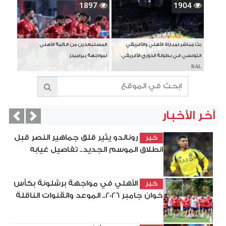
1897
1904
بث مباشر لمباراة الأهلي والأفريقي
المستبعدين من قائمة الأهلي
التونسي في بطولة الدوري الأفريقي
لمواجهة بيراميدز
BAL
آخر الأخبار
vious
Next
رونالدو يثير قلق جماهير النصر قبل
خبر
انطلاق الموسم الجديد.. تفاصيل غيابه
الأهلي في مواجهة برشلونة بكأس
خبر
خوان جامبر 2026.. الموعد والقنوات الناقلة