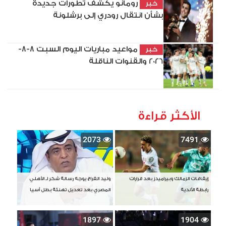
رومانو يكشف تطورات جديدة
خبر
بشأن انتقال رودري إلى برشلونة
مواعيد مباريات اليوم السبت 8-8-
خبر
2026 والقنوات الناقلة
الأكثر قراءة
2073
7491
إيقافات الزمالك وبيراميدز بعد قرارات
وليد الفراج يوجه رسالة شكر لـ الأهلي
رابطة الأندية
المصري بعد تعديل تهنئة بطل آسيا
1897
1904