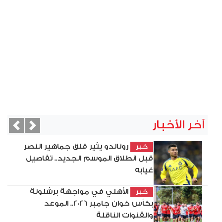
آخر الأخبار
vious
Next
رونالدو يثير قلق جماهير النصر
خبر
قبل انطلاق الموسم الجديد.. تفاصيل
غيابه
الأهلي في مواجهة برشلونة
خبر
بكأس خوان جامبر 2026.. الموعد
والقنوات الناقلة