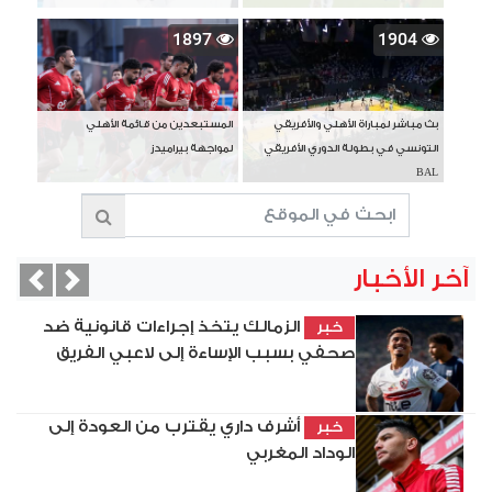
1897
1904
بث مباشر لمباراة الأهلي والأفريقي
المستبعدين من قائمة الأهلي
التونسي في بطولة الدوري الأفريقي
لمواجهة بيراميدز
BAL
آخر الأخبار
vious
Next
الزمالك يتخذ إجراءات قانونية ضد
خبر
صحفي بسبب الإساءة إلى لاعبي الفريق
أشرف داري يقترب من العودة إلى
خبر
الوداد المغربي