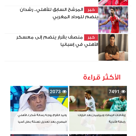
المرشح السابق للأهلي.. رشدان
خبر
ينضم للوداد المغربي
منصف بقرار ينضم إلى معسكر
خبر
الأهلي في إسبانيا
الأكثر قراءة
2073
7491
إيقافات الزمالك وبيراميدز بعد قرارات
وليد الفراج يوجه رسالة شكر لـ الأهلي
رابطة الأندية
المصري بعد تعديل تهنئة بطل آسيا