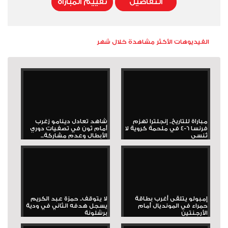
التفاصيل
تقييم المباراة
الفيديوهات الأكثر مشاهدة خلال شهر
مباراة للتاريخ.. إنجلترا تهزم
شاهد تعادل دينامو زغرب
فرنسا 6-4 في ملحمة كروية لا
أمام ثون في تصفيات دوري
تُنسى
الأبطال وعدم مشاركة...
إمبولو يتلقى أغرب بطاقة
لا يتوقف.. حمزة عبد الكريم
حمراء في المونديال أمام
يسجل هدفه الثاني في ودية
الأرجنتين
برشلونة