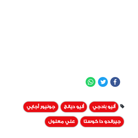
WhatsApp
Twitter
Facebook
أليو بادجي
أليو ديانج
جونيور أجايي
جيرالدو دا كوستا
علي معلول