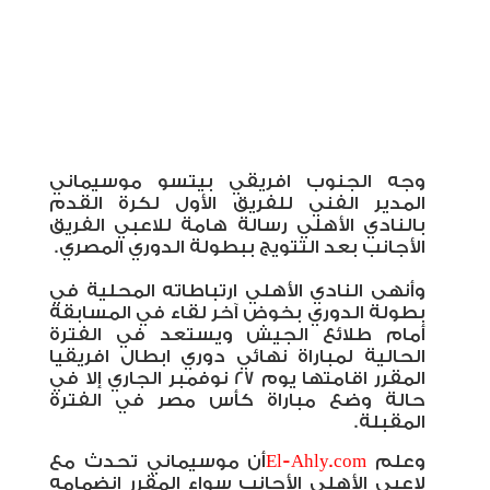
وجه الجنوب افريقي بيتسو موسيماني
المدير الفني للفريق الأول لكرة القدم
بالنادي الأهلي رسالة هامة للاعبي الفريق
الأجانب بعد التتويج ببطولة الدوري المصري.
وأنهى النادي الأهلي ارتباطاته المحلية في
بطولة الدوري بخوض آخر لقاء في المسابقة
أمام طلائع الجيش ويستعد في الفترة
الحالية لمباراة نهائي دوري ابطال افريقيا
المقرر اقامتها يوم 27 نوفمبر الجاري إلا في
حالة وضع مباراة كأس مصر في الفترة
المقبلة.
وعلم
El-Ahly.com
أن موسيماني تحدث مع
لاعبي الأهلي الأجانب سواء المقرر انضمامه