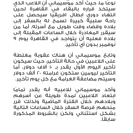
نوعًا ما، حيث أكد موسيماني أن اللاعب الذي
سيتخذ قراره بالبقاء في القاهرة لحين
انتهاء دوري ابطال افريقيا سيحصل على
راحة سلبية كبيرة تسمح له بالسفر إلى
بلاده وقضاء وقت طويل مع أسرته، أما من
سيقرر المغادرة خلال الساعات المقبلة إلى
بلاده فعليه أن يتواجد في القاهرة يوم 9
نوفمبر بدون أي تأخير.
وتابع موسيماني أن هناك عقوبة مغلطة
على اللاعبين في حالة التأخير، حيث سيكون
تأخير اليوم الأول يقدر بـ 10 آلاف دولار، أما
التأخير ليومين ستكون غرامته 20 ألف دولار
وسيتم مضاعفة الغرامة مع كل يوم تأخير.
وأكد موسيماني للاعبيه أنه يقدر تمامًا
ابتعاد اللاعبين لمدة طويلة عن أسرهم
وبلادهم خلال الفترة الماضية ولذلك قرر
منحهم فرصة السفر خلال الساعات التالية
بشكل استثنائي ولكن بالشروط المذكورة
سابقًا.