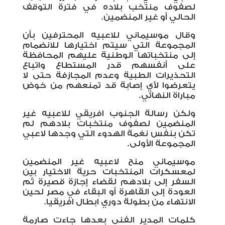
لصفوف منتخب بلاده في فترة التوقف
الحالي أو غير المنضمين.
وقال موسيماني للاعبيه المحترفين بأن
المجموعة التي سيتم اختيارها للانضمام
إلى منتخباتها الوطنية عليهم المحافظة
على أنفسهم قدر المستطاع واتباع
التحذيرات الطبية وعدم المجازفة حتى لا
يتعرضوا لأي إصابة قد تمنعهم من خوض
مباراة النهائي.
ولكن رسالة الجنوب افريقي للاعبيه غير
المنضمين لصفوف منتخبات بلادهم لم
تكن بنفس نغمة الهدوء التي وجدها لاعبي
المجموعة الأولى.
موسيماني منح لاعبيه غير المنضمين
لمعسكرات المنتخبات حرية الاختيار بين
السفر إلى بلادهم لقضاء إجازة قصيرة ثم
العودة إلى القاهرة أو البقاء في مصر لحين
الانتهاء من بطولة دوري ابطال افريقيا.
كلمات المدير الفني بعدها جاءت صارمة