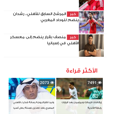
المرشح السابق للأهلي.. رشدان
خبر
ينضم للوداد المغربي
منصف بقرار ينضم إلى معسكر
خبر
الأهلي في إسبانيا
الأكثر قراءة
2073
7491
إيقافات الزمالك وبيراميدز بعد قرارات
وليد الفراج يوجه رسالة شكر لـ الأهلي
رابطة الأندية
المصري بعد تعديل تهنئة بطل آسيا