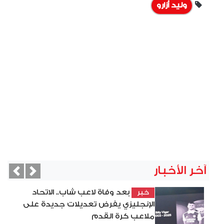
وليد أزارو
آخر الأخبار
vious
Next
بعد وفاة لاعب شاب.. الاتحاد
خبر
الإنجليزي يفرض تعديلات جديدة على
ملاعب كرة القدم