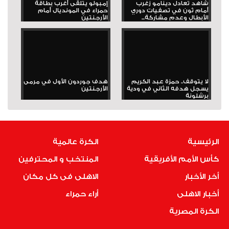
شاهد تعادل دينامو زغرب
إمبولو يتلقى أغرب بطاقة
أمام ثون في تصفيات دوري
حمراء في المونديال أمام
الأبطال وعدم مشاركة...
الأرجنتين
لا يتوقف.. حمزة عبد الكريم
هدف جوردون الأول في مرمى
يسجل هدفه الثاني في ودية
الأرجنتين
برشلونة
الرئيسية
الكرة عالمية
كأس الأمم الأفريقية
المنتخب و المحترفين
أخر الأخبار
الاهلى فى كل مكان
أخبار الاهلى
أراء حمراء
الكرة المصرية