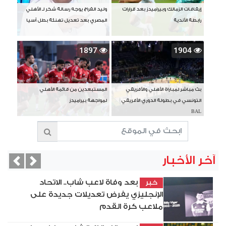
إيقافات الزمالك وبيراميدز بعد قرارات
وليد الفراج يوجه رسالة شكر لـ الأهلي
رابطة الأندية
المصري بعد تعديل تهنئة بطل آسيا
1897
1904
بث مباشر لمباراة الأهلي والأفريقي
المستبعدين من قائمة الأهلي
التونسي في بطولة الدوري الأفريقي
لمواجهة بيراميدز
BAL
آخر الأخبار
vious
Next
بعد وفاة لاعب شاب.. الاتحاد
خبر
الإنجليزي يفرض تعديلات جديدة على
ملاعب كرة القدم