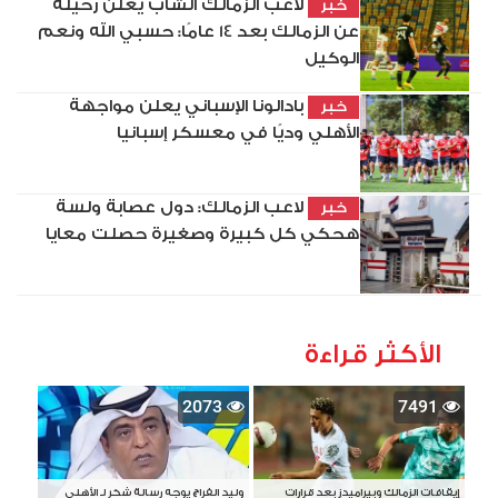
لاعب الزمالك الشاب يعلن رحيله
خبر
عن الزمالك بعد 14 عامًا: حسبي الله ونعم
الوكيل
بادالونا الإسباني يعلن مواجهة
خبر
الأهلي وديًا في معسكر إسبانيا
لاعب الزمالك: دول عصابة ولسة
خبر
هحكي كل كبيرة وصغيرة حصلت معايا
الأكثر قراءة
2073
7491
إيقافات الزمالك وبيراميدز بعد قرارات
وليد الفراج يوجه رسالة شكر لـ الأهلي