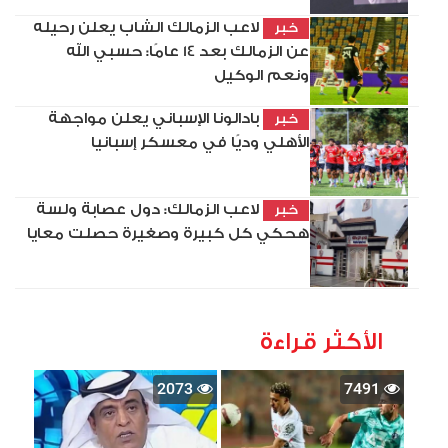
لاعب الزمالك الشاب يعلن رحيله
خبر
عن الزمالك بعد 14 عامًا: حسبي الله
ونعم الوكيل
بادالونا الإسباني يعلن مواجهة
خبر
الأهلي وديًا في معسكر إسبانيا
لاعب الزمالك: دول عصابة ولسة
خبر
هحكي كل كبيرة وصغيرة حصلت معايا
الأكثر قراءة
2073
7491