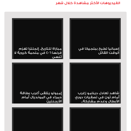
الفيديوهات الأكثر مشاهدة خلال شهر
إسبانيا تطيح ببلجيكا في
مباراة للتاريخ.. إنجلترا تهزم
الوقت القاتل
فرنسا 6-4 في ملحمة كروية لا
تُنسى
شاهد تعادل دينامو زغرب
إمبولو يتلقى أغرب بطاقة
أمام ثون في تصفيات دوري
حمراء في المونديال أمام
الأبطال وعدم مشاركة...
الأرجنتين