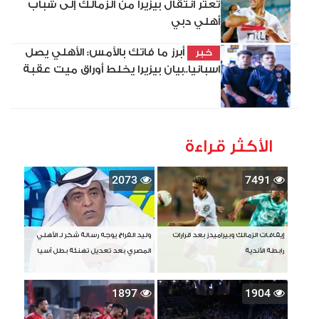
تعثر انتقال بيزيرا من الزمالك إلى شباب
أهلي دبي
أبرز ما فاتك بالأمس: الأهلي يصل
خبر
اسبانيا..بيان بيزيرا يخلط أوراق ميت عقبة
الأكثر قراءة
2073
7491
إيقافات الزمالك وبيراميدز بعد قرارات
وليد الفراج يوجه رسالة شكر لـ الأهلي
رابطة الأندية
المصري بعد تعديل تهنئة بطل آسيا
1897
1904