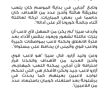
وتابع "أجايي في بداية الموسم كان يلعب
بطريقة هائلة وأحرز عدد من الأهداف، كان
حاسمًا في بعض المباريات، تركه لعائلته
أثناء جائحة كورونا أثر على أدائه".
وأردف سيزا "لم يكن من السهل لأي لاعب أن
يترك عائلته لشهور ويعود بنفس الأداء بعد
فترة الانغلاق ولكنه لاعب بمواصفات كبيرة
ولاعب قوي وأتمنى ان يحافظ على مستواه".
وعن وليد أزارو، قال سيزا "هو لاعب قوي
وأحرز العديد من الأهداف واتخذنا قرار
احترافه لأن أجايي يمكنه اللعب كمهاجم،
أزارو لاعب جيد ولكن الأفكار هي التي تحكم
تواجد لاعبين بعينهم كما يحدث في
برشلونة بعد استغناء كومان باستبعاد عدد
من اللاعبين".