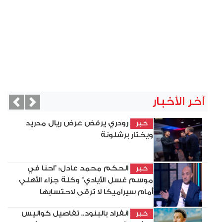
آخر الأخبار
vious
Next
رودري يرفض عرض ريال مدريد
خبر
ويختار برشلونة
الحكم محمد عادل: "احنا في
خبر
موسم غسل الأيادي" وكلة جزاء الأهلي
أمام سيراميكا لا ترقى لاحتسابها
انفراد بالبنود.. تفاصيل كواليس
خبر