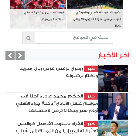
بث مباشر لمباراة الأهلي والأفريقي
المستبعدين من قائمة الأهلي
التونسي في بطولة الدوري الأفريقي
لمواجهة بيراميدز
BAL
آخر الأخبار
vious
Next
رودري يرفض عرض ريال مدريد
خبر
ويختار برشلونة
الحكم محمد عادل: "احنا في
خبر
موسم غسل الأيادي" وكلة جزاء الأهلي
أمام سيراميكا لا ترقى لاحتسابها
انفراد بالبنود.. تفاصيل كواليس
خبر
تعثر انتقال بيزيرا من الزمالك إلى شباب