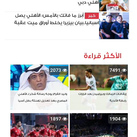
أهلي دبي
أبرز ما فاتك بالأمس: الأهلي يصل
خبر
اسبانيا..بيان بيزيرا يخلط أوراق ميت عقبة
الأكثر قراءة
2073
7491
إيقافات الزمالك وبيراميدز بعد قرارات
وليد الفراج يوجه رسالة شكر لـ الأهلي
رابطة الأندية
المصري بعد تعديل تهنئة بطل آسيا
1897
1904