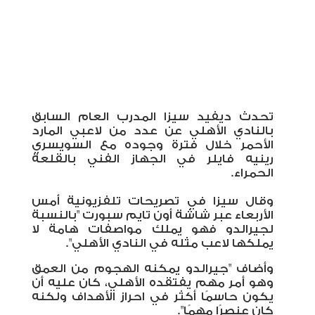
تحدث ديفيد سيزا المدرب العام السابق
بالنادي الأهلي عن عدد من لاعبي المارد
الأحمر خلال فترة وجوده مع السويسري
رينيه فايلر في الجهاز الفني بالقلعة
الحمراء.
وقال سيزا في تصريحات تلفزيونية أمس
الأربعاء عبر شاشة أون تايم سبورت "بالنسبة
لجيرالدو فهو يملك مواصفات هامة لا
يملكها لاعب مثله في النادي الأهلي".
وأضاف "جيرالدو يمكنه الهجوم من العمق
وهو أمر مهم يفتقده الأهلي، كان عليه أن
يكون حاسمًا أكثر في احراز الأهداف ولكنه
كان عنصرًا مهمًا".