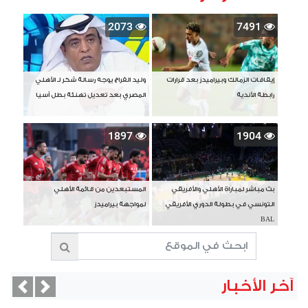
2073
7491
إيقافات الزمالك وبيراميدز بعد قرارات
وليد الفراج يوجه رسالة شكر لـ الأهلي
رابطة الأندية
المصري بعد تعديل تهنئة بطل آسيا
1897
1904
بث مباشر لمباراة الأهلي والأفريقي
المستبعدين من قائمة الأهلي
التونسي في بطولة الدوري الأفريقي
لمواجهة بيراميدز
BAL
آخر الأخبار
vious
Next