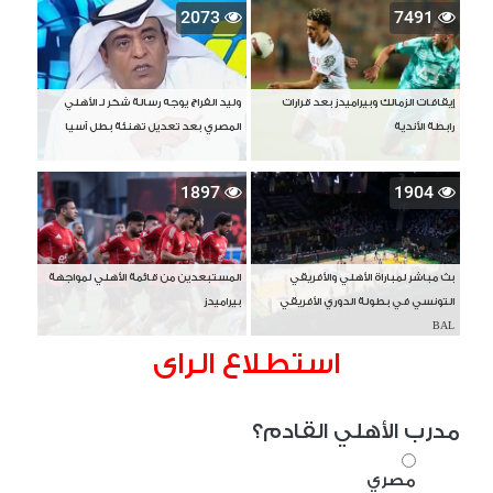
2073
7491
إيقافات الزمالك وبيراميدز بعد قرارات
وليد الفراج يوجه رسالة شكر لـ الأهلي
رابطة الأندية
المصري بعد تعديل تهنئة بطل آسيا
1897
1904
بث مباشر لمباراة الأهلي والأفريقي
المستبعدين من قائمة الأهلي لمواجهة
التونسي في بطولة الدوري الأفريقي
بيراميدز
BAL
استطلاع الراى
مدرب الأهلي القادم؟
مصري