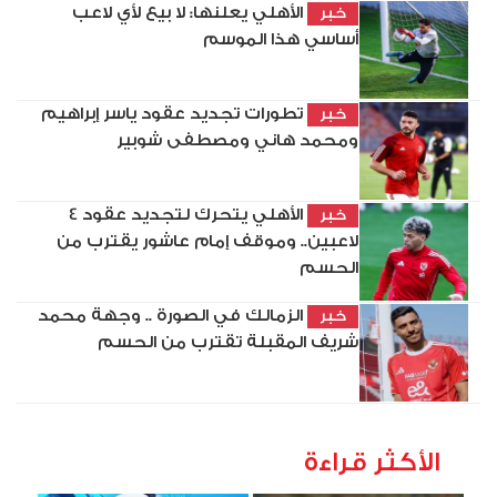
الأهلي يعلنها: لا بيع لأي لاعب
خبر
أساسي هذا الموسم
تطورات تجديد عقود ياسر إبراهيم
خبر
ومحمد هاني ومصطفى شوبير
الأهلي يتحرك لتجديد عقود 4
خبر
لاعبين.. وموقف إمام عاشور يقترب من
الحسم
الزمالك في الصورة .. وجهة محمد
خبر
شريف المقبلة تقترب من الحسم
الأكثر قراءة