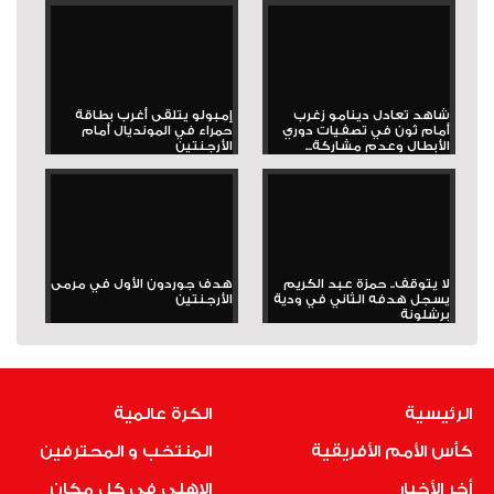
شاهد تعادل دينامو زغرب
إمبولو يتلقى أغرب بطاقة
أمام ثون في تصفيات دوري
حمراء في المونديال أمام
الأبطال وعدم مشاركة...
الأرجنتين
لا يتوقف.. حمزة عبد الكريم
هدف جوردون الأول في مرمى
يسجل هدفه الثاني في ودية
الأرجنتين
برشلونة
الرئيسية
الكرة عالمية
كأس الأمم الأفريقية
المنتخب و المحترفين
أخر الأخبار
الاهلى فى كل مكان