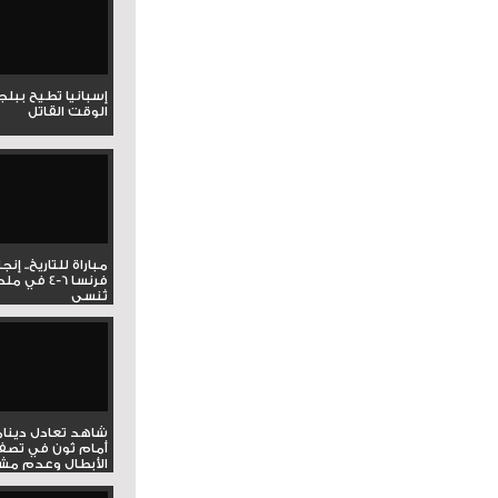
إسبانيا تطيح ببل
الوقت القاتل
مباراة للتاريخ.. إنج
فرنسا 6-4 ف
تُنسى
شاهد تعادل دينام
أمام ثون في تصف
الأبطال وعدم مشار