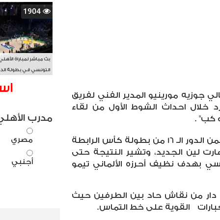
1904
بث مباشر لمباراة الأهلي
التونسي في بطولة الد
الأفريقي BAL
اس
ي جوزيه مورينيو المدير الفني لفريق
رد خلال احداث الشوط الأول من لقاء
مدرب الأهلي
 كب" .
مصري
ويستضيف السبيرز فريق البلوز ضمن الدور الـ 16 من بطولة كأس الرابطة
رت لين الجديد، وتشير النتيجة حتى
أجنبي
سي بهدف نظيف أحرزه الألماني تيمو
 دار من نقاش حاد بين الطرفين حيث
عبارات
القوية على خط التماس.