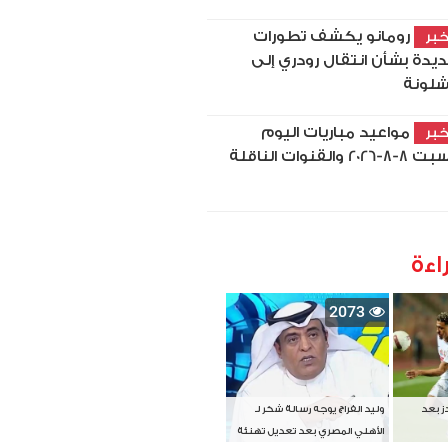
رومانو يكشف تطورات
بر
يدة بشأن انتقال رودري إلى
شلونة
مواعيد مباريات اليوم
بر
8-2026 والقنوات الناقلة
اءة
2073
دز بعد
وليد الفراج يوجه رسالة شكر لـ
الأهلي المصري بعد تعديل تهنئة