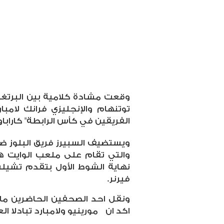
وقعت مشادة كلامية بين البرتغال
توتنهام والإنجليزي فرانك لامبا
الفريقين في كأس الرابطة"
كاراباو
والتي تقام على ملعب الوايت ها
نهاية الشوط الأول بتقدم تشيل
فيرنر.
ونقل احد الصحفين الحاضرين ما
اكد ان
مورينيو ولامبارد تبادلا ال