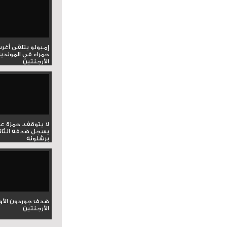
إمبولو يتلقى أغر
حمراء في المونديا
الأرجنتين
لا يتوقف.. حمزة ع
يسجل هدفه الثان
برشلونة
هدف جوردون الأو
الأرجنتين