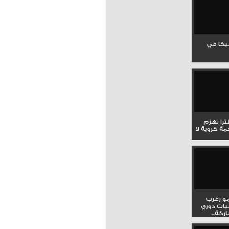
جيكا في
لترا تهزم
ي ملحمة كروية لا
و زغرب
يات دوري
كة...