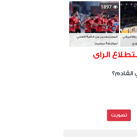
بطل آسيا
1897
 والأفريقي
المستبعدين من قائمة الأهلي
وري
لمواجهة بيراميدز
تطلاع الراى
 القادم؟
تصويت