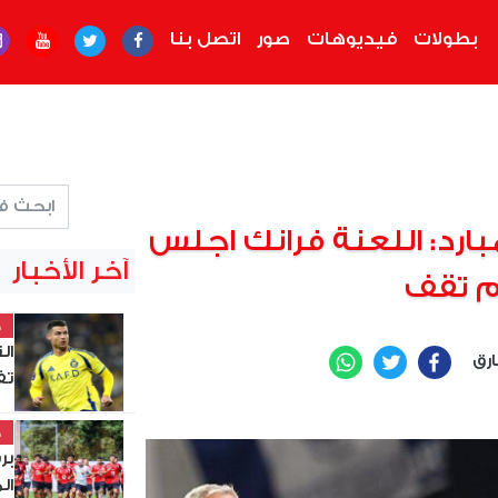
بطولات
فيديوهات
صور
اتصل بنا
ارد: اللعنة فرانك اجلس
آخر الأخبار
لم تقف
خ
ال
ارق
WhatsApp
Twitter
Facebook
تف
خ
ال