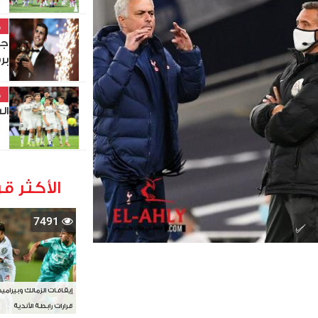
خ
جد
بر
خ
السبت 8-
الأكثر قر
7491
إيقافات الزمالك وبيرامي
قرارات رابطة الأندية