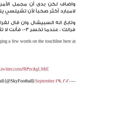
واضاف لكن بدى أن مجمل الأمر 
لامبارد أكثر صخباً لأن تشيلسي ي
وتابع انه السبيشال وان قال لفرا
فرانك ، عندما تخسر 3-0 فأنت لا تقف هنا".
ng a few words on the touchline here at
c.twitter.com/R3zc8gLMtE
September 29, 2020
— Sky Sports Football (@SkyFootball)