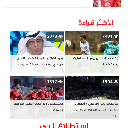
الأكثر قراءة
2073
7491
إيقافات الزمالك وبيراميدز بعد قرارات
وليد الفراج يوجه رسالة شكر لـ الأهلي
رابطة الأندية
المصري بعد تعديل تهنئة بطل آسيا
1897
1904
بث مباشر لمباراة الأهلي والأفريقي
المستبعدين من قائمة الأهلي لمواجهة
التونسي في بطولة الدوري الأفريقي
بيراميدز
BAL
استطلاع الراى