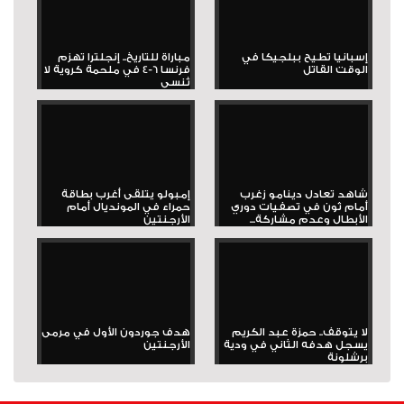
إسبانيا تطيح ببلجيكا في
مباراة للتاريخ.. إنجلترا تهزم
الوقت القاتل
فرنسا 6-4 في ملحمة كروية لا
تُنسى
شاهد تعادل دينامو زغرب
إمبولو يتلقى أغرب بطاقة
أمام ثون في تصفيات دوري
حمراء في المونديال أمام
الأبطال وعدم مشاركة...
الأرجنتين
لا يتوقف.. حمزة عبد الكريم
هدف جوردون الأول في مرمى
يسجل هدفه الثاني في ودية
الأرجنتين
برشلونة