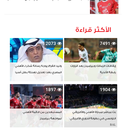
الأكثر قراءة
2073
7491
إيقافات الزمالك وبيراميدز بعد قرارات
وليد الفراج يوجه رسالة شكر لـ الأهلي
رابطة الأندية
المصري بعد تعديل تهنئة بطل آسيا
1897
1904
بث مباشر لمباراة الأهلي والأفريقي
المستبعدين من قائمة الأهلي
التونسي في بطولة الدوري الأفريقي
لمواجهة بيراميدز
BAL