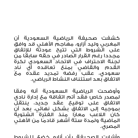
كشفت صحيفة الرياضية السعودية أن
المغربي وليد أزارو، مهاجم الأهلي قد وافق
على الشروط التي تتيح عودته للإتفاق
مجددا رغم القرار الصادر في حقه سابقًا من
لجنة الاحتراف في الاتحاد السعودي لكرة
القدم والقاضي بمنع تعاقده أي نادٍ
سعودي، عقب رفضه تمديد عقده مع
الاتفاق بعد استئناف النشاط الرياضي.
وأوضحت الرياضية السعودية أنه وفقا
لمصدر خاص فقد أتم اتفاقه مع إدارة نادي
الاتفاق على توقيع عقد جديد، ينتقل
بموجبه إلى الاتفاق بشكل نهائي، بعد أن
كان اللاعب معارًا منذ الفترة الشتوية
الماضية ولمدة ستة أشهر قادمًا من الأهلي
المصري
.
وأشارت الصحيفة بأن أزارو خضع للشروط