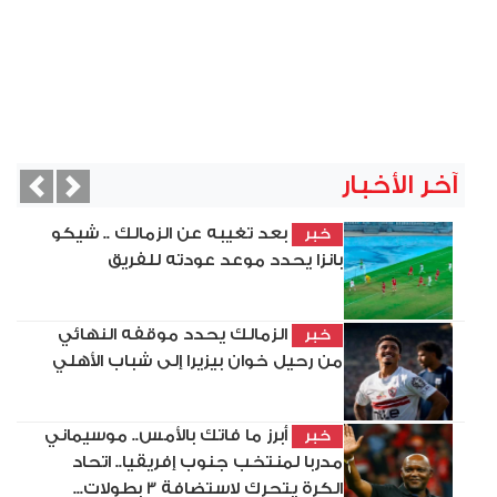
آخر الأخبار
vious
Next
بعد تغيبه عن الزمالك .. شيكو
خبر
بانزا يحدد موعد عودته للفريق
الزمالك يحدد موقفه النهائي
خبر
من رحيل خوان بيزيرا إلى شباب الأهلي
أبرز ما فاتك بالأمس.. موسيماني
خبر
مدربا لمنتخب جنوب إفريقيا.. اتحاد
الكرة يتحرك لاستضافة 3 بطولات...