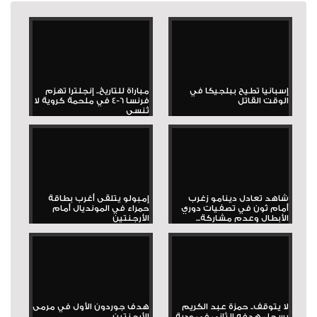
إسبانيا تطيح ببلجيكا في
مباراة للتاريخ.. إنجلترا تهزم
الوقت القاتل
فرنسا 6-4 في ملحمة كروية لا
تُنسى
شاهد تعادل دينامو زغرب
إمبولو يتلقى أغرب بطاقة
أمام ثون في تصفيات دوري
حمراء في المونديال أمام
الأبطال وعدم مشاركة...
الأرجنتين
لا يتوقف.. حمزة عبد الكريم
هدف جوردون الأول في مرمى
يسجل هدفه الثاني في ودية
الأرجنتين