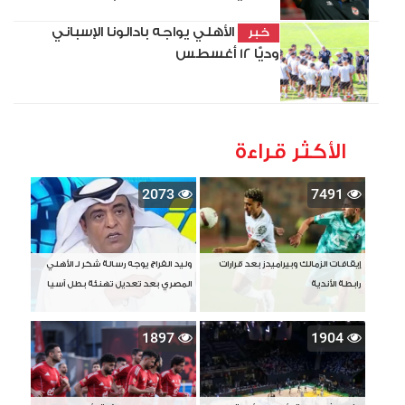
الأهلي يواجه بادالونا الإسباني
خبر
وديًّا 12 أغسطس
الأكثر قراءة
2073
7491
إيقافات الزمالك وبيراميدز بعد قرارات
وليد الفراج يوجه رسالة شكر لـ الأهلي
رابطة الأندية
المصري بعد تعديل تهنئة بطل آسيا
1897
1904