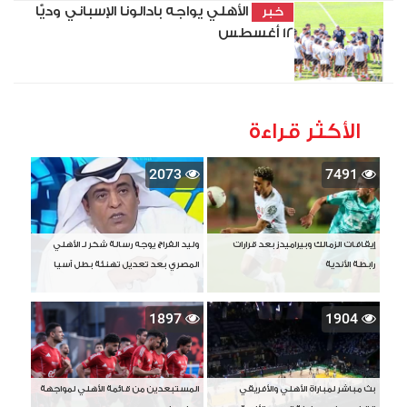
الأهلي يواجه بادالونا الإسباني وديًّا
خبر
12 أغسطس
الأكثر قراءة
2073
7491
إيقافات الزمالك وبيراميدز بعد قرارات
وليد الفراج يوجه رسالة شكر لـ الأهلي
رابطة الأندية
المصري بعد تعديل تهنئة بطل آسيا
1897
1904
بث مباشر لمباراة الأهلي والأفريقي
المستبعدين من قائمة الأهلي لمواجهة