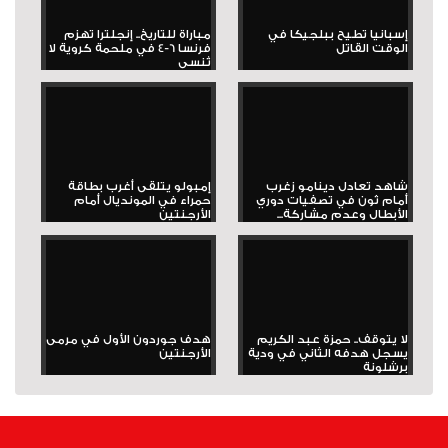
إسبانيا تطيح ببلجيكا في
مباراة للتاريخ.. إنجلترا تهزم
الوقت القاتل
فرنسا 6-4 في ملحمة كروية لا
تُنسى
شاهد تعادل دينامو زغرب
إمبولو يتلقى أغرب بطاقة
أمام ثون في تصفيات دوري
حمراء في المونديال أمام
الأبطال وعدم مشاركة...
الأرجنتين
لا يتوقف.. حمزة عبد الكريم
هدف جوردون الأول في مرمى
يسجل هدفه الثاني في ودية
الأرجنتين
برشلونة