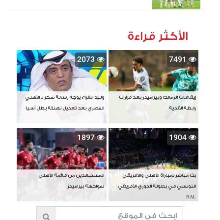
الأكثر قراءة
2073
7491
إيقافات الزمالك وبيراميدز بعد قرارات
وليد الفراج يوجه رسالة شكر لـ الأهلي
رابطة الأندية
المصري بعد تعديل تهنئة بطل آسيا
1897
1904
بث مباشر لمباراة الأهلي والأفريقي
المستبعدين من قائمة الأهلي
التونسي في بطولة الدوري الأفريقي
لمواجهة بيراميدز
BAL