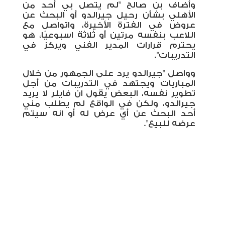
وأضاف بن صالح "لم يتصل بي أحد من
الأهلي بشأن رحيل جيرالدو أو البحث عن
عروض في الفترة الأخيرة، واتواصل مع
اللاعب بنفسه مرتين أو ثلاثة اسبوعيًا، هو
يحترم قرارات المدير الفني ويركز في
التدريبات".
وواصل "جيرالدو يرد على الجمهور من خلال
المباريات ويجتهد في التدريبات من أجل
تطوير نفسه، البعض يقول ان فايلر لا يريد
جيرالدو، ولكن في الواقع لم يطلب مني
أحد البحث عن أي عرض له أو انه سيتم
عرضه للبيع".