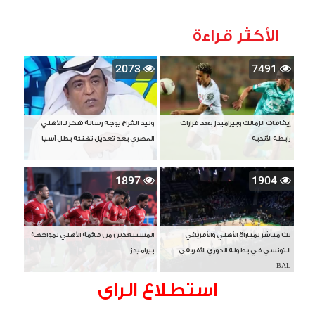
الأكثر قراءة
2073
7491
إيقافات الزمالك وبيراميدز بعد قرارات
وليد الفراج يوجه رسالة شكر لـ الأهلي
رابطة الأندية
المصري بعد تعديل تهنئة بطل آسيا
1897
1904
بث مباشر لمباراة الأهلي والأفريقي
المستبعدين من قائمة الأهلي لمواجهة
التونسي في بطولة الدوري الأفريقي
بيراميدز
BAL
استطلاع الراى