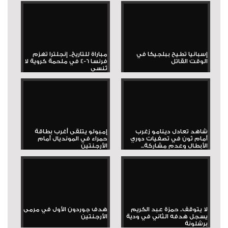
إسبانيا تطيح ببلجيكا في
مباراة للتاريخ.. إنجلترا تهزم
الوقت القاتل
فرنسا 6-4 في ملحمة كروية لا
تُنسى
شاهد تعادل دينامو زغرب
إمبولو يتلقى أغرب بطاقة
أمام ثون في تصفيات دوري
حمراء في المونديال أمام
الأبطال وعدم مشاركة...
الأرجنتين
لا يتوقف.. حمزة عبد الكريم
هدف جوردون الأول في مرمى
يسجل هدفه الثاني في ودية
الأرجنتين
برشلونة