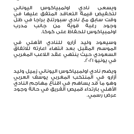
ويسعى نادي اولمبياكوس اليوناني
لتخفيض قيمة التعاقد المتفق عليها في
وقت سابق مع نادي سبورتنج براجا في ظل
وجود رغبة قوية من جانب مدرب
اولمبياكوس للحفاظ على كوكا.
وسيعود وليد أزارو للنادي الأهلي في
الموسم المقبل بعد انتهاء اعارته للاتفاق
السعودي حيث ينتهي عقد اللاعب المغربي
في يونيو 2021.
ويضم نادي اولمبياكوس اليوناني زميل وليد
أزارو في المنتخب المغربي يوسف العربي
وهو ما قد يساهم في اقناع مهاجم النادي
الأهلي بارتداء قميص الفريق في حالة وجود
عرض رسمي.