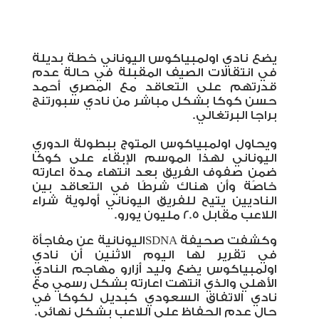
يضع نادي اولمبياكوس اليوناني خطة بديلة
في انتقالات الصيف المقبلة في حالة عدم
قدرتهم على التعاقد مع المصري أحمد
حسن كوكا بشكل مباشر من نادي سبورتنج
براجا البرتغالي.
ويحاول اولمبياكوس المتوج ببطولة الدوري
اليوناني لهذا الموسم الإبقاء على كوكا
ضمن صفوف الفريق بعد انتهاء مدة اعارته
خاصًة وأن هناك شرطًا في التعاقد بين
الناديين يتيح للفريق اليوناني أولوية شراء
اللاعب مقابل 2.5 مليون يورو.
وكشفت صحيفة
SDNA
اليونانية عن مفاجأة
في تقرير لها اليوم الاثنين أن نادي
اولمبياكوس يضع وليد أزارو مهاجم النادي
الأهلي والذي انتهت اعارته بشكل رسمي مع
نادي الاتفاق السعودي كبديل لكوكا في
حال عدم الحفاظ على اللاعب بشكل نهائي.