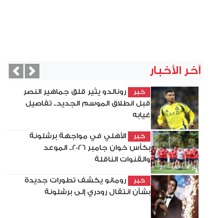
آخر الأخبار
vious
Next
رونالدو يثير قلق جماهير النصر
خبر
قبل انطلاق الموسم الجديد.. تفاصيل
غيابه
الأهلي في مواجهة برشلونة
خبر
بكأس خوان جامبر 2026.. الموعد
والقنوات الناقلة
رومانو يكشف تطورات جديدة
خبر
بشأن انتقال رودري إلى برشلونة