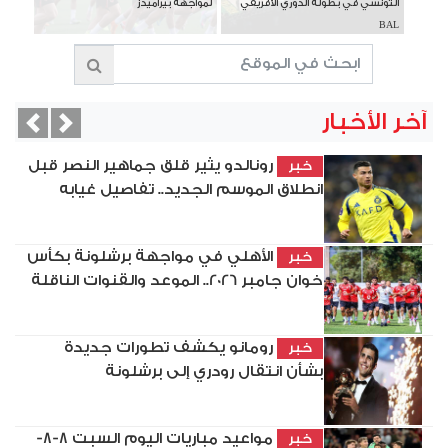
التونسي في بطولة الدوري الأفريقي
لمواجهة بيراميدز
BAL
آخر الأخبار
vious
Next
رونالدو يثير قلق جماهير النصر قبل
خبر
انطلاق الموسم الجديد.. تفاصيل غيابه
الأهلي في مواجهة برشلونة بكأس
خبر
خوان جامبر 2026.. الموعد والقنوات الناقلة
رومانو يكشف تطورات جديدة
خبر
بشأن انتقال رودري إلى برشلونة
مواعيد مباريات اليوم السبت 8-8-
خبر