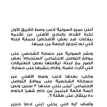
أعلن عمرو السولية لاعب وسط الفريق الأول
لكرة القدم بالنادي الأهلي عن تقدمه
ببلاغات ضد بعض الأشخاص لحماية ابنته
التي لم تتجاوز الرابعة من عمرها.
ونشر السولية عبر حسابه الشخصي على
موقع التواصل الاجتماعي "انستجرام" بعض
الصور مع ابنته، ليقابلها بعض التعليقات
التي أثارت غضبه، وقام بنشرها على حسابه.
وكتب بعدها لاعب وسط الأهلي عبر
حساباته الشخصية على مواقع التواصل
الاجتماعي "ليلى بنتي عندها 3 سنين ونص
(لسة قالعة البامبرز من كام شهر) الكلام
ده بيتقال على طفلة !!".
وأضاف "ايه اللي يخلي (بني ادم) خنزير