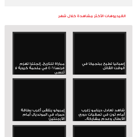
الفيديوهات الأكثر مشاهدة خلال شهر
إسبانيا تطيح ببلجيكا في
مباراة للتاريخ.. إنجلترا تهزم
الوقت القاتل
فرنسا 6-4 في ملحمة كروية لا
تُنسى
شاهد تعادل دينامو زغرب
إمبولو يتلقى أغرب بطاقة
أمام ثون في تصفيات دوري
حمراء في المونديال أمام
الأبطال وعدم مشاركة...
الأرجنتين