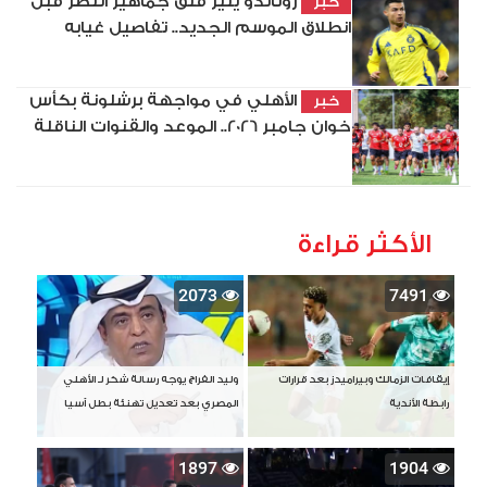
رونالدو يثير قلق جماهير النصر قبل
خبر
انطلاق الموسم الجديد.. تفاصيل غيابه
الأهلي في مواجهة برشلونة بكأس
خبر
خوان جامبر 2026.. الموعد والقنوات الناقلة
الأكثر قراءة
2073
7491
إيقافات الزمالك وبيراميدز بعد قرارات
وليد الفراج يوجه رسالة شكر لـ الأهلي
رابطة الأندية
المصري بعد تعديل تهنئة بطل آسيا
1897
1904