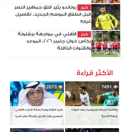
رونالدو يثير قلق جماهير النصر
خبر
قبل انطلاق الموسم الجديد.. تفاصيل
غيابه
الأهلي في مواجهة برشلونة
خبر
بكأس خوان جامبر 2026.. الموعد
والقنوات الناقلة
الأكثر قراءة
2073
7491
إيقافات الزمالك وبيراميدز بعد قرارات
وليد الفراج يوجه رسالة شكر لـ الأهلي
رابطة الأندية
المصري بعد تعديل تهنئة بطل آسيا