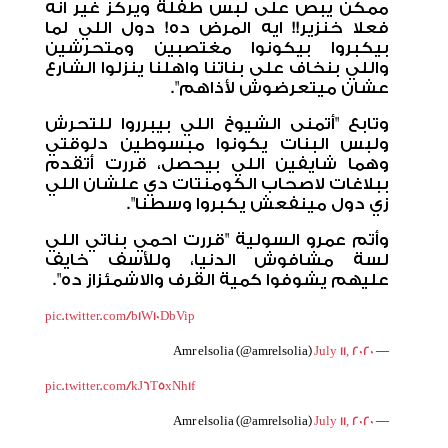
ممكن يبص على لبس طفلة ويركز غير انه
فعلا خنزير!! ايه المرض ده! دول اللي لما
بيكبروا بيكونوا مغتصبين ومتحرشين
واللي بنخاف على بناتنا واهلنا ينزلوا الشارع
عشان ميتعرضوش لأذاهم".
وتابع "أتمنى الشيوخ اللي بيبرروا للتحرش
ولبس البنات يكونوا مبسوطين دلوقتي
وهما شايفين اللي بيحصل، قررت أتقدم
ببلاغات لاصحاب الكومنتات دي علشان اللي
زي دول مينفعش يكبروا وسطنا".
وأتم عمرو السولية "قررت احمي بناتي اللي
لسة مشافوش الدنيا، وللأسف خايف
عليهم يشوفوا كمية القرف والاشمئزاز ده".
pic.twitter.com/b1W10DbVip
July 11, 2020
— Amr elsolia (@amrelsolia)
pic.twitter.com/kJ6T5xNh1f
July 11, 2020
— Amr elsolia (@amrelsolia)