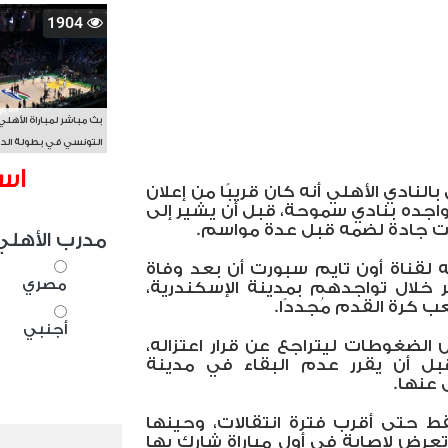
1904
بث مباشر لمباراة الأهلي
التونسي في بطولة الد
الأفريقي BAL
اس
بالنادي الأهلي أنه كان قريبًا من إعلان
اجده بنادي سموحة، قبل أن يشير إلى
ت جادة لضمه قبل عدة مواسم.
مدرب الأهلي
 لقناة أون تايم سبورت أن بعد وفاة
مصري
خلال تواجدهم بمدينة الإسكندرية،
ب كرة القدم مُجددًا.
أجنبي
الضغوطات ليتراجع عن قرار اعتزاله،
بل أن يقرر عدم البقاء في مدينة
 عنها.
 يتبقى 3 أشهر فقط حتى أقرب فترة انتقالات، وحينها
تعرض لإصابة في أول مباراة شارك بها