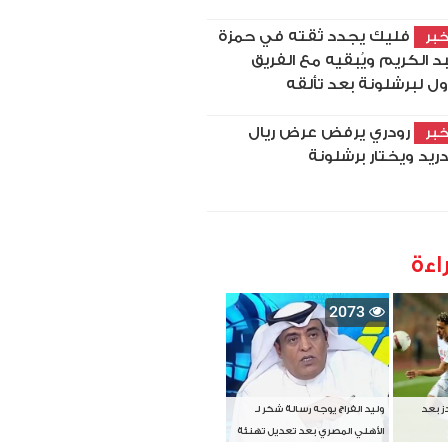
فليك يجدد ثقته في حمزة
بر
د الكريم ويُبقيه مع الفريق
أول لبرشلونة بعد تألقه
رودري يرفض عرض ريال
بر
ريد ويختار برشلونة
اءة
2073
دز بعد
وليد الفراج يوجه رسالة شكر لـ
الأهلي المصري بعد تعديل تهنئة