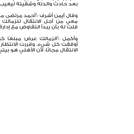
بعد حادث والدته وشقيته ليغيب
وقال أيمن أشرف :"أحمد مرتضى م
معي من أجل الانتقال للزمالك ف
قلت له بأن يبدأ التفاوض مع إدار
وأكمل :"الزمالك عرض مبلغًا ك
أوقفت كل شيء، وقررت الانتظار ح
الانتقال مجانًا، لأن الأهلي هو ب