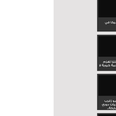
جيكا في
لترا تهزم
ي ملحمة كروية لا
و زغرب
يات دوري
كة...