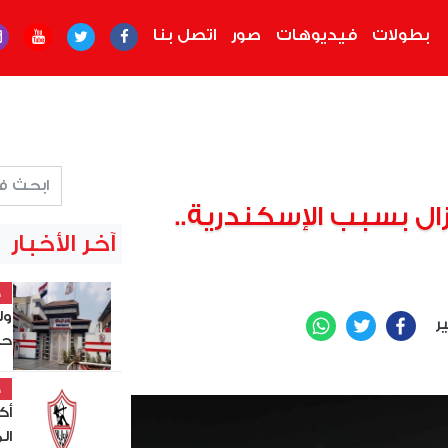
بطولات
فيديوهات
صور
اتصل بنا
ال بسبب الإسكندرية..
آخر الأخبار
خ
ول
ير
WhatsApp
Twitter
Facebook
حص
خ
أك
ال