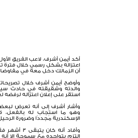
أكد أيمن أشرف، لاعب الفريق الأول 
اعتزاله بشكل رسمي خلال فترة تو
أن الزمالك دخل معه في مفاوضا
وأوضح أيمن أشرف خلال تصريحاته
والدته وشقيقته في حادث سير 
استقر على إعلان اعتزاله لرفضه لع
وأشار أشرف إلى أنه تعرض لبعض 
وهو ما استجاب له بالفعل، ق
الإسكندرية مُجددًا وضرورة الرحيل
وأفاد أنه كان
التزم بتواجده مع سموحة إلا أنه 