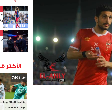
خ
عب
ال
خ
مد
الأكثر قر
7491
إيقافات الزمالك وبيرامي
قرارات رابطة الأندية