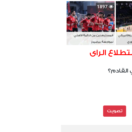
بطل آسيا
1897
 والأفريقي
المستبعدين من قائمة الأهلي
وري
لمواجهة بيراميدز
تطلاع الراى
 القادم؟
تصويت