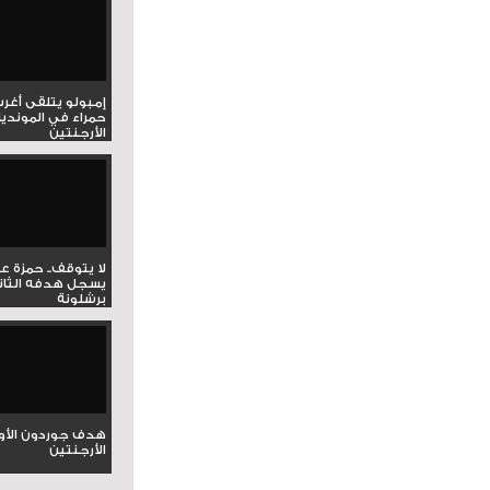
إمبولو يتلقى أغر
حمراء في المونديا
الأرجنتين
لا يتوقف.. حمزة ع
يسجل هدفه الثان
برشلونة
هدف جوردون الأو
الأرجنتين