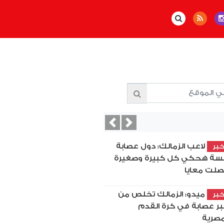
Previous
Next
لاعب الزمالك: دول عصابة
بر
سة هحكي كل كبيرة وصغيرة
لت معايا
ميدو: الزمالك تخلص من
بر
بر عصابة في كرة القدم
مصرية