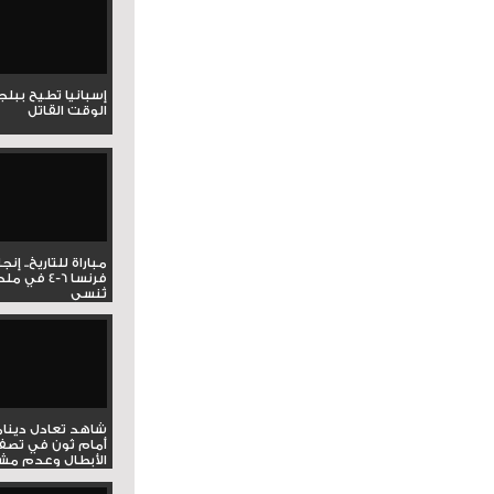
إسبانيا تطيح ببل
الوقت القاتل
مباراة للتاريخ.. إنج
فرنسا 6-4 ف
تُنسى
شاهد تعادل دينام
أمام ثون في تصف
الأبطال وعدم مشار