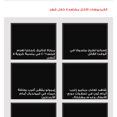
الفيديوهات الأكثر مشاهدة خلال شهر
إسبانيا تطيح ببلجيكا في
مباراة للتاريخ.. إنجلترا تهزم
الوقت القاتل
فرنسا 6-4 في ملحمة كروية لا
تُنسى
شاهد تعادل دينامو زغرب
إمبولو يتلقى أغرب بطاقة
أمام ثون في تصفيات دوري
حمراء في المونديال أمام
الأبطال وعدم مشاركة...
الأرجنتين