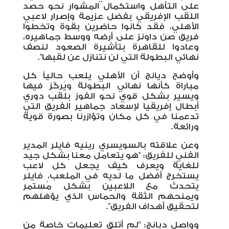
على التأهل واستكمال المشوار نحو حصد
اللقب الإفريقي بفضل عزيمة وإصرار لاعبي
الأهلي، فقد كانوا حاضرين بقوة وتخطوا
فريق صن داونز على أرضه ووسط جماهيره،
وعادوا للقاهرة بتأشيرة الصعود لنصف
نهائي البطولة التي لن نتنازل عن لقبها".
وأوضح ديانج أن الأهلي يلعب حالياً كل
مباراة كأنها نهائي البطولة ويُركّز فيها
ويسير بشكل قوي نحو الفوز بلقب دوري
أبطال إفريقيا لإسعاد جماهير الفريق التي
تدعمنا في كل مكان وتؤازرنا بصورة قوية
ورائعة.
وعن علاقته بالسويسري رينيه فايلر المدير
الفني للفريق: "هو يتعامل معنا بشكل جيد
للغاية ويعرف كيف يجعل كل لاعب
يستخرج أفضل ما لديه في الملعب، فايلر
يتحدث مع اللاعبين بشكل مُستمر
ويمنحهم الثقة والحماس الذي يؤهلهم
لتحقيق أهداف الفريق".
وواصل ديانج: "لم أتلق تعليمات خاصة من