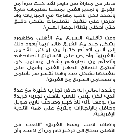
فايلر في مباراة صن داونز لقد كنت جزءاً من
الفريق والمدير الفني يمنحنا تعليمات عامة
ويُحدد لكل لاعب مهامه في المباريات وأنا
أحرص على تنفيذ التعليمات بشكل دقيق
حتى أحظى بثقة الجهاز الفني".
وعن تأقلمه السريع مع الأهلي وظهوره
بشكل جيد مع الفريق قال: "ربما يعود ذلك
إلى أنني أتعلّم كثيراً من زملائي القدامى
بالفريق.. وأحرص على الاستماع لنصائحهم
وأتعلّم من تجاربهم بشكل مُستمر.. كما
أستمع لنصائح الجهاز الفني وأعمل على
تنفيذها بشكل جيد وهذا يُفسر سر تأقلمي
وانسجامي السريع مع الفريق".
وشدد المالي إنه خاض تجارب كثيرة مع عدة
أندية لكن يبقى اللعب للأهلي تجربة فريدة
من نوعها لأنه نادً كبير وصاحب تاريخ طويل
وحافل بالإنجازات ويتربّع على قمة الأندية
الإفريقية.
واضاف لاعب وسط الفريق: "اللعب في
الأهلي يحتاج الي تركيز تام من أي لاعب، وأن