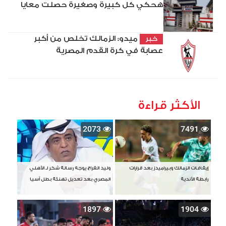
هحكي كل كبيرة وصغيرة حصلت معايا
ميدو: الزمالك تخلص من أكبر
خبر
عصابة في كرة القدم المصرية
الأكثر قراءة
2073
7491
إيقافات الزمالك وبيراميدز بعد قرارات
وليد الفراج يوجه رسالة شكر لـ الأهلي
رابطة الأندية
المصري بعد تعديل تهنئة بطل آسيا
1897
1904