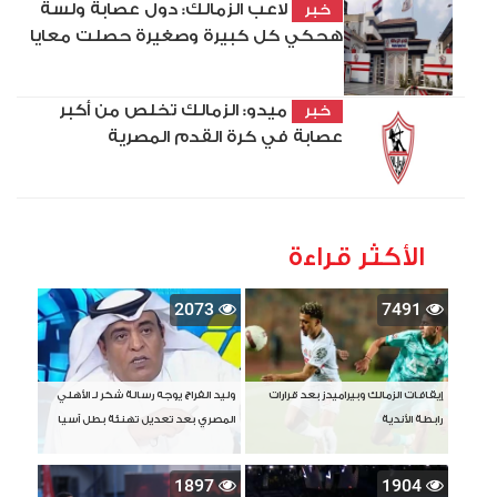
لاعب الزمالك: دول عصابة ولسة
خبر
هحكي كل كبيرة وصغيرة حصلت معايا
ميدو: الزمالك تخلص من أكبر
خبر
عصابة في كرة القدم المصرية
الأكثر قراءة
2073
7491
إيقافات الزمالك وبيراميدز بعد قرارات
وليد الفراج يوجه رسالة شكر لـ الأهلي
رابطة الأندية
المصري بعد تعديل تهنئة بطل آسيا
1897
1904