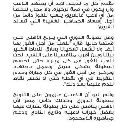
تقدم كل ما لديك.. لابد أن يجتهد اللاعب
وأن يكون في قمة تركيزه، ولا مجال للخطأ
من أي لاعب فالفريق يلعب للفوز دائماً من
أجل إسعاد الجماهير الغفيرة التي تُساند
الفريق".
وعن بطولة الدوري التي يتربع الأهلي على
قمتها حالياً، قال: "نلعب من أجل الفوز بها
أيضاً ولا نُشغل تفكيرنا بفارق النقاط الكبير
بيننا وبين أقرب منافسينا على اللقب.. نحن
نلعب للفوز في كل مباراة حتى نحسم
البطولة بشكل سريع ونعمل باجتهاد
وتركيز؛ من أجل الفوز في كل مباراة وعدم
التفريط في أي نقطة حتى لا نخسر نقاط
نندم عليها بعد ذلك".
واتم اليو أن اللاعبين عازمون على التتويج
ببطولة الدوري وكذلك كأس مصر لأن
الأهلي ينافس على كل بطولة يشارك فيها
بفضل خبرات لاعبيه وتاريخ النادي ودعم
جماهيره اللامحدود.