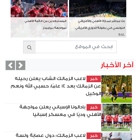
بث مباشر لمباراة الأهلي والأفريقي
المستبعدين من قائمة الأهلي
التونسي في بطولة الدوري الأفريقي
لمواجهة بيراميدز
BAL
آخر الأخبار
vious
Next
لاعب الزمالك الشاب يعلن رحيله
خبر
عن الزمالك بعد 14 عامًا: حسبي الله ونعم
الوكيل
بادالونا الإسباني يعلن مواجهة
خبر
الأهلي وديًا في معسكر إسبانيا
لاعب الزمالك: دول عصابة ولسة
خبر