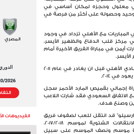
لي معلول وحجزه لمكان أساسي في
وحيد وحصوله على أكثر من فرصة في
لمباريات مع الأهلي تزداد في وجود
المصري
 مركز قلب الدفاع والظهير الأيسر،
أيمن في مباراة الفريق الأخيرة أمام
الأيسر.
الدوري العا
ويعد حسين السيد أحد ناشئ النادي الأهلي قبل ان يغادر في عام 2011
 في 2014.
5/20/2026 التوقيت 
حسين السيد في 45 مباراة إجمالي بقميص المارد الأحمر سجل
التفا
داف وصنع 6، بينما مع الاتفاق السعودي فقد شارك اللاعب
مارسيلو" قد انتقل للعب لصفوف فريق
الفيديوهات ال
الاتفاق السعودي خلال فترة الانتقالات الشتوية لموسم 2017/2018،
ة موسم ونصف الموسم على سبيل