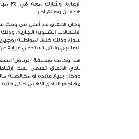
الإعارة
هدفين وصنع آخر.
وكان الاتفاق قد أعلن في وقت س
الانتقالات الشتوية الجارية، وذلك
سوزا، وذلك خلفًا لمواطنه روجيري
الصليبي والتي تستدعي غيابه عن 
هذا وكانت صحيفة "الرياض" السع
نادي الاتفاق تسعى لفك ارتبا
دوكارا ببيع عقده او مخالصته مالي
مهاجم النادي الأهلي خلال فترة ال