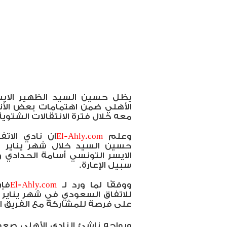
يظل حسين السيد الظهير الايسر
الأهلي ضمن اهتمامات بعض الأند
معه خلال فترة الانتقالات الشتوية 
وعلم
El-Ahly.com
ان نادي الات
حسين السيد خلال شهر يناير ا
الايسر التونسي أسامة الحدادي 
سبيل الإعارة.
ووفقًا لما ورد لـ
El-Ahly.com
فإ
للاتفاق السعودي في شهر يناير
على فرصة للمشاركة مع الفريق الأ
ويواجه ناشئ النادي الأهلي صع