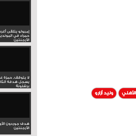
إمبولو يتلقى أغر
حمراء في المونديا
الأرجنتين
لا يتوقف.. حمزة ع
يسجل هدفه الثان
برشلونة
لأهلي
وليد أزارو
هدف جوردون الأو
الأرجنتين