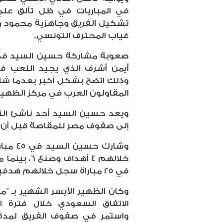
في المباريات في ظل تألق ع
تشكيل الفريق وجاهزية محمود 
غياب المحترف التونسي.
صعوبة مشاركة حسين السيد في ا
أيمن أشرف الذي يجيد اللعب في
وذلك اتضح بشكل أكبر بعدما شارك 
المقاولون العرب في مركز الظهير 
إلى صفوف مصر للمقاصة قبل أن يعود
وشارك 
خلالهم 4 أه
في 25 مباراة سجل خلالهم هدفين وصنع هدف.
وكان الظهير الأيسر الشهير بـ "
واستمر في صفوف الفريق لمد