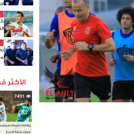
لا
خ
كو
ال
خ
يص
مي
الأكثر قر
7491
إيقافات الزمالك وبيرامي
قرارات رابطة الأندية