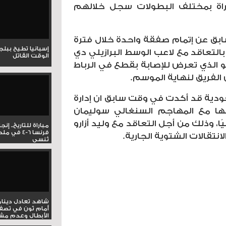
، وشارك معه في 34 مباراة بمختلف البطولات سجل خلالهم
ابق عن إتمام صفقة واحدة خلال فترة
إسبانيا تطيح ببل
 بالتعاقد مع لاعب الوسط البرازيلي دي
الوقت القاتل
و الذي تعرض للإصابة بقطع في الرباط
الفريق لنهاية الموسم.
ودية قد أكدت في وقت سابق ان إدارة
طها مع المهاجم السنغالي سوليمان
ًا، وذلك من أجل التعاقد مع وليد أزارو
مباراة للتاريخ.. إنج
فرنسا 6-4 ف
انتقالات الشتوية الجارية.
تُنسى
شاهد تعادل دينام
أمام ثون في تصف
الأبطال وعدم مشار