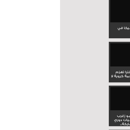
جيكا في
لترا تهزم
ي ملحمة كروية لا
و زغرب
يات دوري
كة...