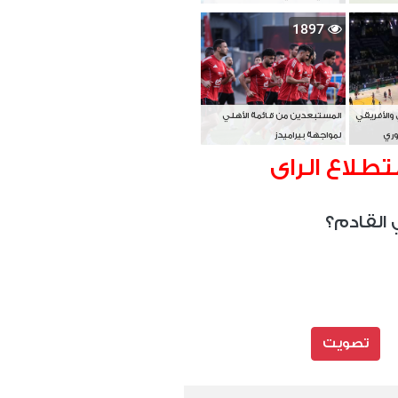
بطل آسيا
1897
 والأفريقي
المستبعدين من قائمة الأهلي
وري
لمواجهة بيراميدز
تطلاع الراى
 القادم؟
تصويت