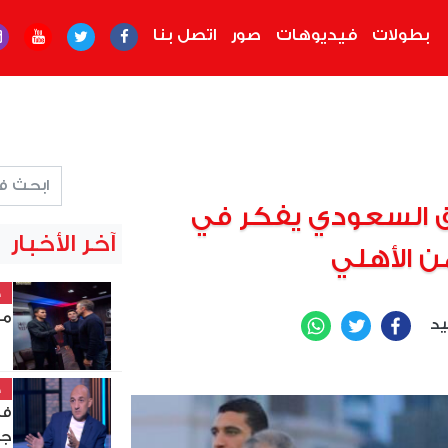
بطولات
فيديوهات
صور
اتصل بنا
فاق السعودي يفكر في
آخر الأخبار
ن الأهلي
خ
مد
يد
WhatsApp
Twitter
Facebook
خ
في
جز