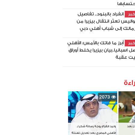
حتسابها
انفراد بالبنود.. تفاصيل
بر
اليس تعثر انتقال بيزيرا من
زمالك إلى شباب أهلي دبي
أبرز ما فاتك بالأمس: الأهلي
بر
ل اسبانيا..بيان بيزيرا يخلط أوراق
ت عقبة
اءة
2073
دز بعد
وليد الفراج يوجه رسالة شكر لـ
الأهلي المصري بعد تعديل تهنئة