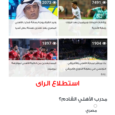
2073
7491
إيقافات الزمالك وبيراميدز بعد قرارات
وليد الفراج يوجه رسالة شكر لـ الأهلي
رابطة الأندية
المصري بعد تعديل تهنئة بطل آسيا
1897
1904
بث مباشر لمباراة الأهلي والأفريقي
المستبعدين من قائمة الأهلي لمواجهة
التونسي في بطولة الدوري الأفريقي
بيراميدز
BAL
استطلاع الراى
مدرب الأهلي القادم؟
مصري