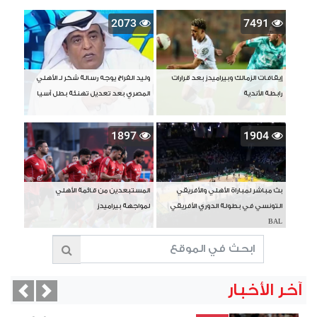
2073
7491
إيقافات الزمالك وبيراميدز بعد قرارات
وليد الفراج يوجه رسالة شكر لـ الأهلي
رابطة الأندية
المصري بعد تعديل تهنئة بطل آسيا
1897
1904
بث مباشر لمباراة الأهلي والأفريقي
المستبعدين من قائمة الأهلي
التونسي في بطولة الدوري الأفريقي
لمواجهة بيراميدز
BAL
آخر الأخبار
vious
Next