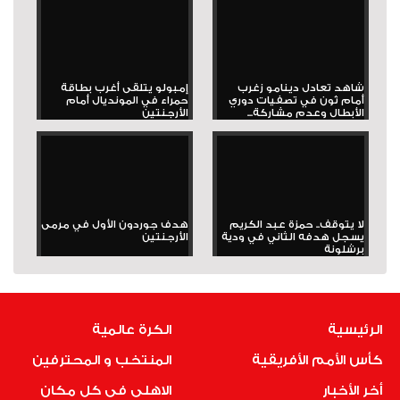
شاهد تعادل دينامو زغرب
إمبولو يتلقى أغرب بطاقة
أمام ثون في تصفيات دوري
حمراء في المونديال أمام
الأبطال وعدم مشاركة...
الأرجنتين
لا يتوقف.. حمزة عبد الكريم
هدف جوردون الأول في مرمى
يسجل هدفه الثاني في ودية
الأرجنتين
برشلونة
الرئيسية
الكرة عالمية
كأس الأمم الأفريقية
المنتخب و المحترفين
أخر الأخبار
الاهلى فى كل مكان