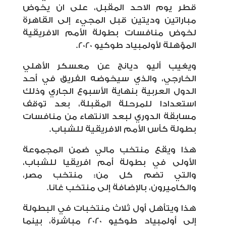
قطر يوم الاحد المقبل، على ان يخوض
مباراتين وديتين قبل المجيء إلى القاهرة
لخوض منافسات بطولة الأمم الافريقية
المؤهلة لأولمبياد طوكيو 2020.
ويغيب أليو ديانج عن معسكر الأهلي
الخارجي، والذي سيخوضه الفريق في أحد
الدول العربية بنهاية الأسبوع الجاري وذلك
استعدادا للمرحلة المقبلة، بعد توقف
مسابقة الدوري لبعد الانتهاء من منافسات
بطولة كأس الأمم الافريقية للشباب.
هذا ويقع منتخب مالي ضمن المجموعة
الأولى في بطولة أمم افريقيا للشباب،
والتي تضم كل من: منتخب مصر،
والكاميرون، بالإضافة إلى منتخب غانا.
هذا ويتأهل أول ثلاث منتخبات في البطولة
إلى أولمبياد طوكيو 2020 مباشرة، بينما