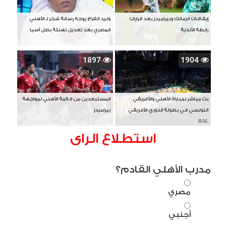
إيقافات الزمالك وبيراميدز بعد قرارات
وليد الفراج يوجه رسالة شكر لـ الأهلي
رابطة الأندية
المصري بعد تعديل تهنئة بطل آسيا
1897
1904
بث مباشر لمباراة الأهلي والأفريقي
المستبعدين من قائمة الأهلي لمواجهة
التونسي في بطولة الدوري الأفريقي
بيراميدز
BAL
استطلاع الراى
مدرب الأهلي القادم؟
مصري
أجنبي