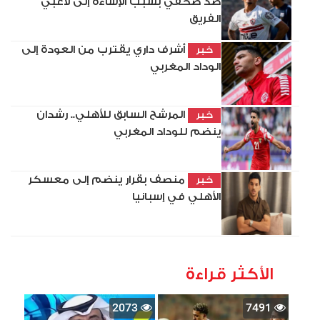
ضد صحفي بسبب الإساءة إلى لاعبي
الفريق
أشرف داري يقترب من العودة إلى
خبر
الوداد المغربي
المرشح السابق للأهلي.. رشدان
خبر
ينضم للوداد المغربي
منصف بقرار ينضم إلى معسكر
خبر
الأهلي في إسبانيا
الأكثر قراءة
2073
7491