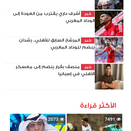
أشرف داري يقترب من العودة إلى
خبر
الوداد المغربي
المرشح السابق للأهلي.. رشدان
خبر
ينضم للوداد المغربي
منصف بقرار ينضم إلى معسكر
خبر
الأهلي في إسبانيا
الأكثر قراءة
2073
7491