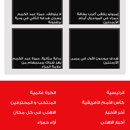
إمبولو يتلقى أغرب بطاقة
لا يتوقف.. حمزة عبد الكريم
حمراء في المونديال أمام
يسجل هدفه الثاني في ودية
الأرجنتين
برشلونة
هدف جوردون الأول في مرمى
بداية مثالية.. حمزة عبد الكريم
الأرجنتين
يهز شباك برمنجهام من
علامة الجزاء
الرئيسية
الكرة عالمية
كأس الأمم الأفريقية
المنتخب و المحترفين
أخر الأخبار
الاهلى فى كل مكان
أخبار الاهلى
أراء حمراء