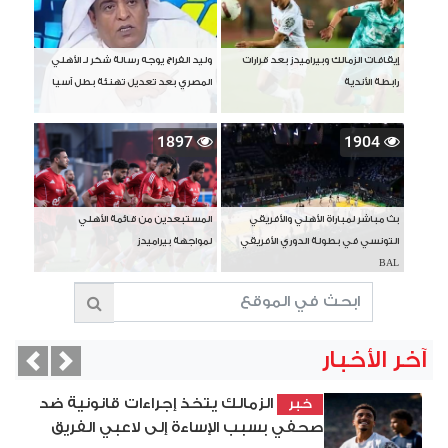
إيقافات الزمالك وبيراميدز بعد قرارات
وليد الفراج يوجه رسالة شكر لـ الأهلي
رابطة الأندية
المصري بعد تعديل تهنئة بطل آسيا
1897
1904
بث مباشر لمباراة الأهلي والأفريقي
المستبعدين من قائمة الأهلي
التونسي في بطولة الدوري الأفريقي
لمواجهة بيراميدز
BAL
آخر الأخبار
vious
Next
الزمالك يتخذ إجراءات قانونية ضد
خبر
صحفي بسبب الإساءة إلى لاعبي الفريق