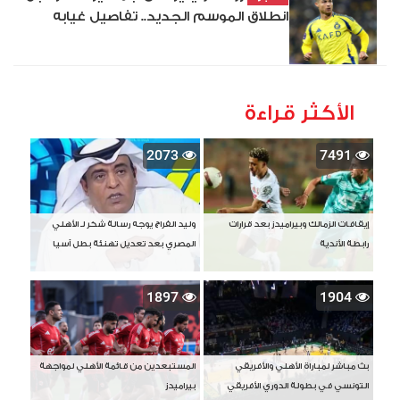
انطلاق الموسم الجديد.. تفاصيل غيابه
الأكثر قراءة
2073
7491
إيقافات الزمالك وبيراميدز بعد قرارات
وليد الفراج يوجه رسالة شكر لـ الأهلي
رابطة الأندية
المصري بعد تعديل تهنئة بطل آسيا
1897
1904
بث مباشر لمباراة الأهلي والأفريقي
المستبعدين من قائمة الأهلي لمواجهة
التونسي في بطولة الدوري الأفريقي
بيراميدز