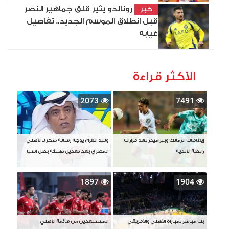
رونالدو يثير قلق جماهير النصر
خبر
قبل انطلاق الموسم الجديد.. تفاصيل
غيابه
الأكثر قراءة
2073
7491
إيقافات الزمالك وبيراميدز بعد قرارات
وليد الفراج يوجه رسالة شكر لـ الأهلي
رابطة الأندية
المصري بعد تعديل تهنئة بطل آسيا
1897
1904
بث مباشر لمباراة الأهلي والأفريقي
المستبعدين من قائمة الأهلي