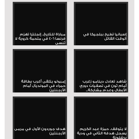
إسبانيا تطيح ببلجيكا في
مباراة للتاريخ.. إنجلترا تهزم
الوقت القاتل
فرنسا 6-4 في ملحمة كروية لا
تُنسى
شاهد تعادل دينامو زغرب
إمبولو يتلقى أغرب بطاقة
أمام ثون في تصفيات دوري
حمراء في المونديال أمام
الأبطال وعدم مشاركة...
الأرجنتين
لا يتوقف.. حمزة عبد الكريم
هدف جوردون الأول في مرمى
يسجل هدفه الثاني في ودية
الأرجنتين
برشلونة