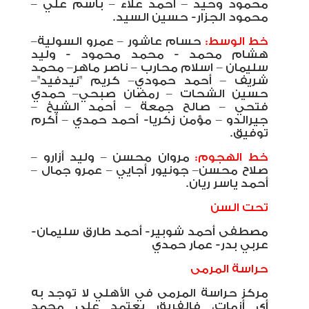
محمود وحيد – أحمد علاء – باسم علي –
محمود الجزار- حسين السيد.
خط الوسط:
حسام عاشور – عمرو السولية–
هشام محمد - محمد محمود - وليد
سليمان – اسلام محارب – ناصر ماهر– محمد
شريف – أحمد حمودي– كريم "نيدفيد"–
حسين الشحات – رمضان صبحي– حمدي
فتحي – صالح جمعة – أحمد الشيخ –
جيرالدو – مؤمن زكريا- أحمد حمدي – أكرم
توفيق.
خط الهجوم:
مروان محسن – وليد أزارو –
صلاح محسن– جونيور أجايي – عمرو جمال –
أحمد ياسر ريان.
تحت السن
مصطفى أحمد شوبير- أحمد طارق سليمان-
عربي بدر- عمار حمدي
حراسة المرمى
مركز حراسة المرمى في الأهلي لا توجد به
أي أزمات، فالفريق يعتمد على محمد