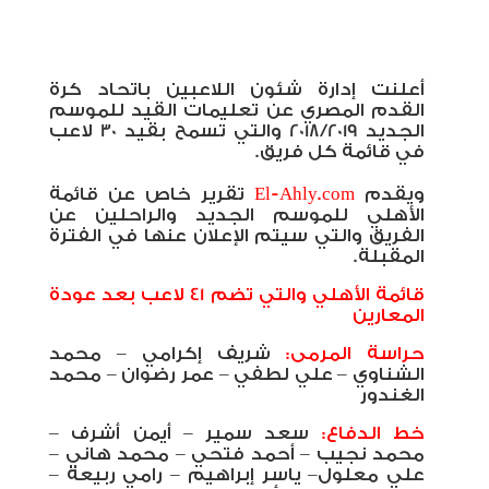
أعلنت إدارة شئون اللاعبين باتحاد كرة
القدم المصري عن تعليمات القيد للموسم
الجديد 2018/2019 والتي تسمح بقيد 30 لاعب
في قائمة كل فريق.
ويقدم
El-Ahly.com
تقرير خاص عن قائمة
الأهلي للموسم الجديد والراحلين عن
الفريق والتي سيتم الإعلان عنها في الفترة
المقبلة.
قائمة الأهلي والتي تضم 41 لاعب بعد عودة
المعارين
حراسة المرمى:
شريف إكرامي – محمد
الشناوي – علي لطفي – عمر رضوان – محمد
الغندور
خط الدفاع:
سعد سمير – أيمن أشرف –
محمد نجيب – أحمد فتحي – محمد هاني –
علي معلول– ياسر إبراهيم – رامي ربيعة –