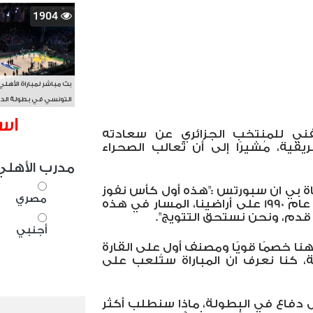
1904
بث مباشر لمباراة الأهلي
التونسي في بطولة الد
الأفريقي BAL
اس
فني للمنتخب الجزائري عن سعادته
يقية، مُشيرًا إلى أن ثعالب الصحراء
مدرب الأهلي
ة بي ان سبورتس :"هذه أول كأس نفوز
مصري
بها خارج أراضينا، فزنا بلقب واحد عام 1990 على أراضينا، المسار في هذه
ة قدم، ونحن نستحق التتويج".
أجنبي
نا خصمًا قويًا ومصنف أول على القارة
 كنا نعرف ان المباراة ستُلعب على
دفاع في البطولة، ماذا سنطلب أكثر