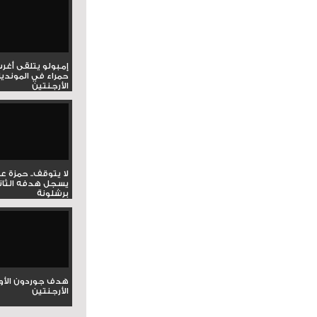
إمبولو يتلقى أغر
حمراء في المونديا
الأرجنتين
لا يتوقف.. حمزة ع
يسجل هدفه الثان
برشلونة
هدف جوردون الأو
الأرجنتين