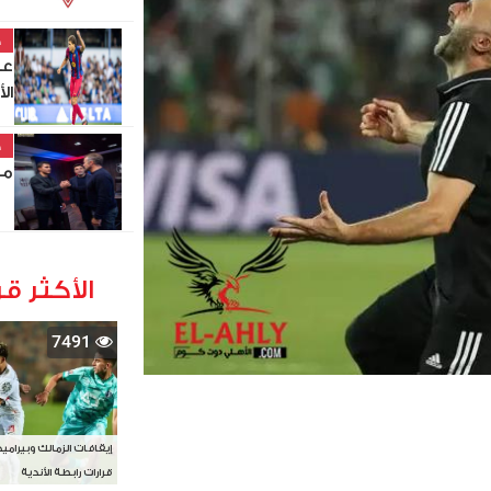
خ
عب
ال
خ
مد
الأكثر قر
7491
إيقافات الزمالك وبيرامي
قرارات رابطة الأندية