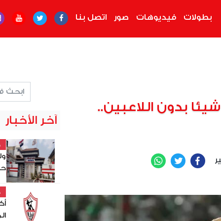
بطولات
فيديوهات
صور
اتصل بنا
شيئا بدون اللاعبين..
آخر الأخبار
خ
ول
ير
WhatsApp
Twitter
Facebook
حص
خ
أك
ال