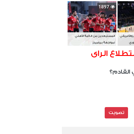
بطل آسيا
1897
 والأفريقي
المستبعدين من قائمة الأهلي
وري
لمواجهة بيراميدز
تطلاع الراى
 القادم؟
تصويت