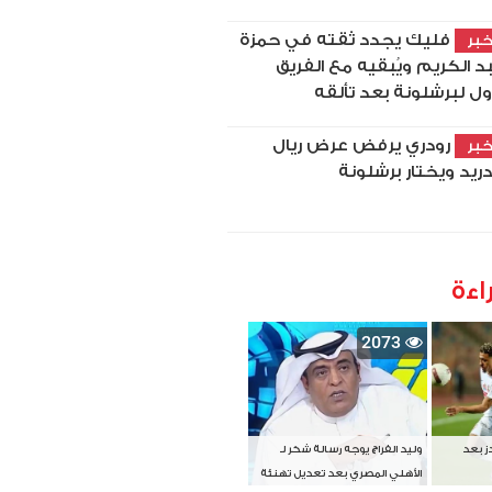
فليك يجدد ثقته في حمزة
بر
د الكريم ويُبقيه مع الفريق
أول لبرشلونة بعد تألقه
رودري يرفض عرض ريال
بر
ريد ويختار برشلونة
اءة
2073
دز بعد
وليد الفراج يوجه رسالة شكر لـ
الأهلي المصري بعد تعديل تهنئة