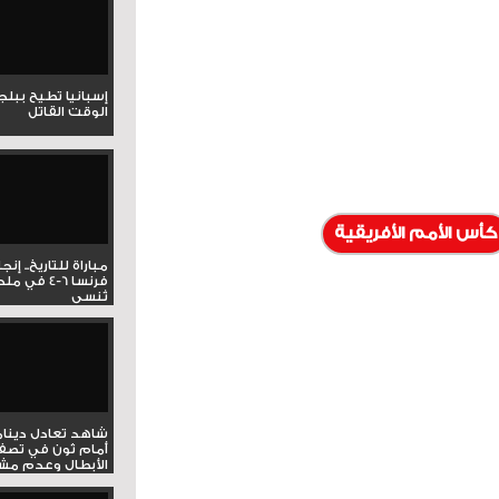
إسبانيا تطيح ببل
الوقت القاتل
كأس الأمم الأفريقية
مباراة للتاريخ.. إنج
فرنسا 6-4 ف
تُنسى
شاهد تعادل دينام
أمام ثون في تصف
الأبطال وعدم مشار