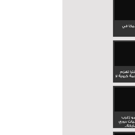
جيكا في
لترا تهزم
ي ملحمة كروية لا
و زغرب
يات دوري
كة...