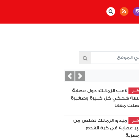
Previous
Next
لاعب الزمالك: دول عصابة
بر
سة هحكي كل كبيرة وصغيرة
لت معايا
ميدو: الزمالك تخلص من
بر
بر عصابة في كرة القدم
مصرية