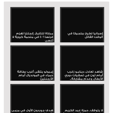
إسبانيا تطيح ببلجيكا في
مباراة للتاريخ.. إنجلترا تهزم
الوقت القاتل
فرنسا 6-4 في ملحمة كروية لا
تُنسى
شاهد تعادل دينامو زغرب
إمبولو يتلقى أغرب بطاقة
أمام ثون في تصفيات دوري
حمراء في المونديال أمام
الأبطال وعدم مشاركة...
الأرجنتين
لا يتوقف.. حمزة عبد الكريم
هدف جوردون الأول في مرمى