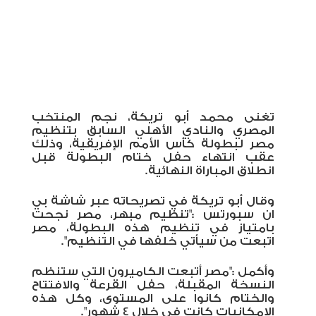
تغنى محمد أبو تريكة، نجم المنتخب
المصري والنادي الأهلي السابق بتنظيم
مصر لبطولة كأس الأمم الإفريقية، وذلك
عقب انتهاء حفل ختام البطولة قبل
انطلاق المباراة النهائية.
وقال أبو تريكة في تصريحاته عبر شاشة بي
ان سبورتس :"تنظيم مبهر، مصر نجحت
بامتياز في تنظيم هذه البطولة، مصر
اتبعت من سيأتي خلفها في التنظيم".
وأكمل :"مصر أتبعت الكاميرون التي ستنظم
النسخة المقبلة، حفل القرعة والافتتاح
والختام كانوا على المستوى، وكل هذه
الإمكانيات كانت في خلال 4 شهور".