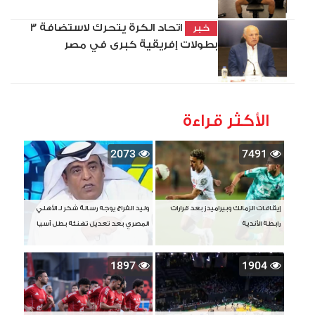
اتحاد الكرة يتحرك لاستضافة 3
خبر
بطولات إفريقية كبرى في مصر
الأكثر قراءة
2073
7491
إيقافات الزمالك وبيراميدز بعد قرارات
وليد الفراج يوجه رسالة شكر لـ الأهلي
رابطة الأندية
المصري بعد تعديل تهنئة بطل آسيا
1897
1904