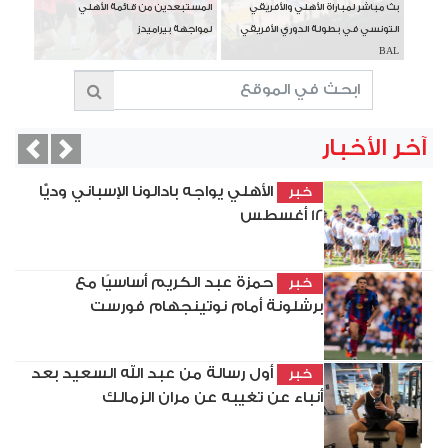
بث مباشر لمباراة الأهلي والأفريقي
المستبعدين من قائمة الأهلي
التونسي في بطولة الدوري الأفريقي
لمواجهة بيراميدز
BAL
آخر الأخبار
vious
Next
الأهلي يواجه بادالونا الإسباني وديًّا
خبر
12 أغسطس
حمزة عبد الكريم أساسيًا مع
خبر
برشلونة أمام نوتينجهام فورست
أول رسالة من عبد الله السعيد بعد
خبر
أنباء عن تغيبه عن مران الزمالك