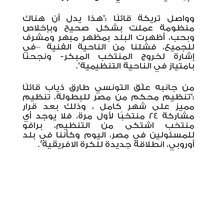
وواصل تريكة قائلًا :"هذا يدل أن هناك
منظومة عملت بشكل صحيح وبإخلاص
وبحب، أظهرت البلد بمظهر مبهر ومشرف
للجميع، فشلنا من الناحية الفنية –في
إشارة لخروج المنتخب المبكر- ونجحنا
بامتياز في الناحية التنظيمية".
من جانبه علّق التونسي طارق ذياب قائلًا
:"تنظيم محكم من مصر للبطولة، تنظيم
مميز على شهر كامل ، وذلك بعد قرار
مشاركة 24 منتخبًا لأول مرة، فلا يوجد أي
منتخب اشتكى من التنظيم، برافو
للمسئولين في مصر، اليوم وكأننا في بلد
أوروبي، انطلاقة جديدة للكرة الافريقية".