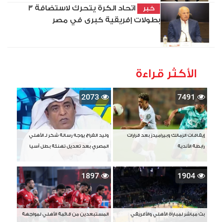
اتحاد الكرة يتحرك لاستضافة 3
خبر
بطولات إفريقية كبرى في مصر
الأكثر قراءة
2073
7491
إيقافات الزمالك وبيراميدز بعد قرارات
وليد الفراج يوجه رسالة شكر لـ الأهلي
رابطة الأندية
المصري بعد تعديل تهنئة بطل آسيا
1897
1904
بث مباشر لمباراة الأهلي والأفريقي
المستبعدين من قائمة الأهلي لمواجهة