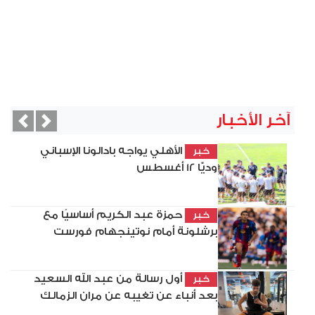
آخر الأخبار
vious
Next
الأهلي يواجه بادالونا الإسباني
خبر
وديًّا 12 أغسطس
حمزة عبد الكريم أساسيًا مع
خبر
برشلونة أمام نوتينجهام فورست
أول رسالة من عبد الله السعيد
خبر
بعد أنباء عن تغيبه عن مران الزمالك